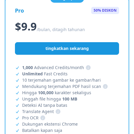
Pro
50% DISKON
$9.9
/bulan, ditagih tahunan
tingkatkan sekarang
1,000
Advanced Credits/month
i
Unlimited
Fast Credits
10 terjemahan gambar ke gambar/hari
Mendukung terjemahan PDF hasil scan
i
Hingga
100,000
karakter sekaligus
Unggah file hingga
100 MB
Deteksi AI tanpa batas
Translate Agent
i
Pro OCR
i
Dukungan ekstensi Chrome
Batalkan kapan saja