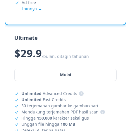
Ad free
Lainnya →
Ultimate
$29.9
/bulan, ditagih tahunan
Mulai
Unlimited
Advanced Credits
i
Unlimited
Fast Credits
30 terjemahan gambar ke gambar/hari
Mendukung terjemahan PDF hasil scan
i
Hingga
150,000
karakter sekaligus
Unggah file hingga
100 MB
Deteksi AI tanpa batas