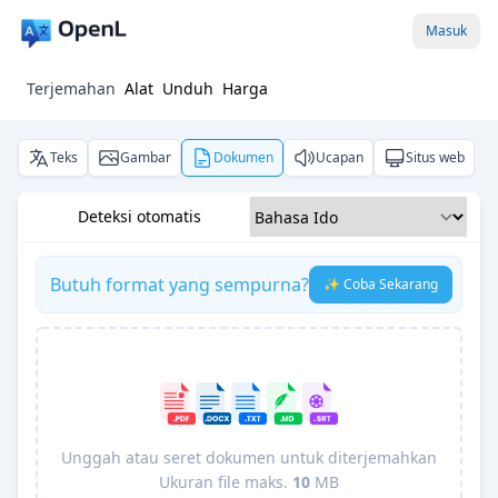
Masuk
Terjemahan
Alat
Unduh
Harga
Teks
Gambar
Dokumen
Ucapan
Situs web
Deteksi otomatis
Butuh format yang sempurna?
✨ Coba Sekarang
Unggah atau seret dokumen untuk diterjemahkan
Ukuran file maks.
10
MB