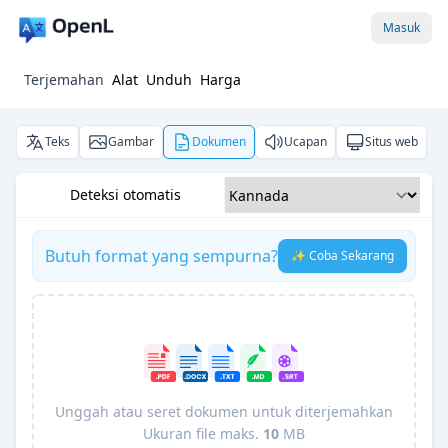
Masuk
Terjemahan
Alat
Unduh
Harga
Teks
Gambar
Dokumen
Ucapan
Situs web
Deteksi otomatis
Butuh format yang sempurna?
✨ Coba Sekarang
Unggah atau seret dokumen untuk diterjemahkan
Ukuran file maks.
10
MB