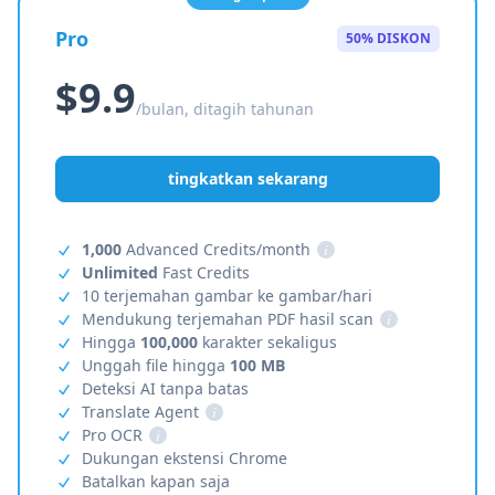
Pro
50% DISKON
$9.9
/bulan, ditagih tahunan
tingkatkan sekarang
1,000
Advanced Credits/month
i
Unlimited
Fast Credits
10 terjemahan gambar ke gambar/hari
Mendukung terjemahan PDF hasil scan
i
Hingga
100,000
karakter sekaligus
Unggah file hingga
100 MB
Deteksi AI tanpa batas
Translate Agent
i
Pro OCR
i
Dukungan ekstensi Chrome
Batalkan kapan saja