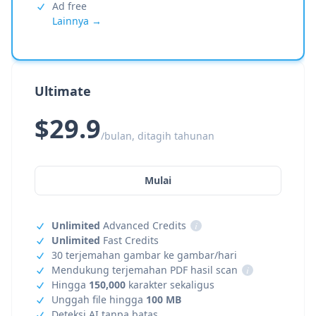
Ad free
Lainnya →
Ultimate
$29.9
/bulan, ditagih tahunan
Mulai
Unlimited
Advanced Credits
i
Unlimited
Fast Credits
30 terjemahan gambar ke gambar/hari
Mendukung terjemahan PDF hasil scan
i
Hingga
150,000
karakter sekaligus
Unggah file hingga
100 MB
Deteksi AI tanpa batas