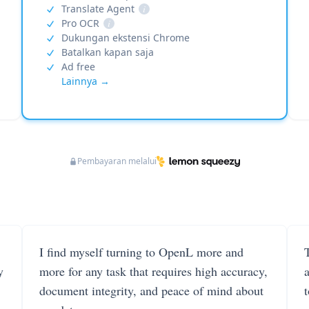
Translate Agent
i
Pro OCR
i
Dukungan ekstensi Chrome
Batalkan kapan saja
Ad free
Lainnya →
Pembayaran melalui
I find myself turning to OpenL more and
T
y
more for any task that requires high accuracy,
document integrity, and peace of mind about