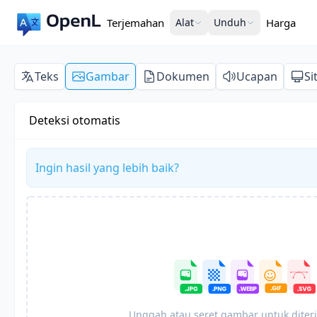
Terjemahan
Alat
Unduh
Harga
Teks
Gambar
Dokumen
Ucapan
Si
Deteksi otomatis
Ingin hasil yang lebih baik?
Unggah atau seret gambar untuk dite