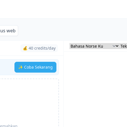
tus web
💰 40 credits/day
✨ Coba Sekarang
rjemahkan