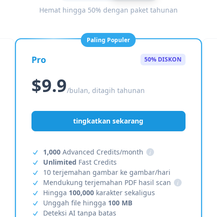
Hemat hingga 50% dengan paket tahunan
Paling Populer
Pro
50% DISKON
$9.9
/bulan, ditagih tahunan
tingkatkan sekarang
1,000
Advanced Credits/month
i
Unlimited
Fast Credits
10 terjemahan gambar ke gambar/hari
Mendukung terjemahan PDF hasil scan
i
Hingga
100,000
karakter sekaligus
Unggah file hingga
100 MB
Deteksi AI tanpa batas