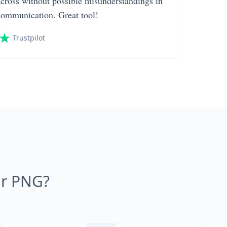
across without possible misunderstandings in
communication. Great tool!
Trustpilot
ar PNG?