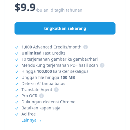
$9.9
/bulan, ditagih tahunan
tingkatkan sekarang
1,000
Advanced Credits/month
i
Unlimited
Fast Credits
10 terjemahan gambar ke gambar/hari
Mendukung terjemahan PDF hasil scan
i
Hingga
100,000
karakter sekaligus
Unggah file hingga
100 MB
Deteksi AI tanpa batas
Translate Agent
i
Pro OCR
i
Dukungan ekstensi Chrome
Batalkan kapan saja
Ad free
Lainnya →