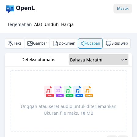
Masuk
Terjemahan
Alat
Unduh
Harga
Teks
Gambar
Dokumen
Ucapan
Situs web
Deteksi otomatis
Unggah atau seret audio untuk diterjemahkan
Ukuran file maks.
10
MB
Pro