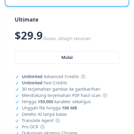
Ultimate
$29.9
/bulan, ditagih tahunan
Mulai
Unlimited
Advanced Credits
i
Unlimited
Fast Credits
30 terjemahan gambar ke gambar/hari
Mendukung terjemahan PDF hasil scan
i
Hingga
150,000
karakter sekaligus
Unggah file hingga
100 MB
Deteksi AI tanpa batas
Translate Agent
i
Pro OCR
i
Dukungan ekstensi Chrome