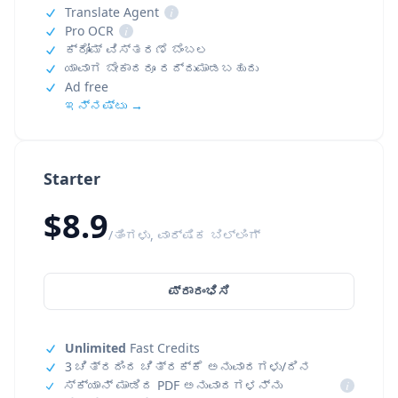
Translate Agent
i
Pro OCR
i
ಕ್ರೋಮ್ ವಿಸ್ತರಣೆ ಬೆಂಬಲ
ಯಾವಾಗ ಬೇಕಾದರೂ ರದ್ದುಮಾಡಬಹುದು
Ad free
ಇನ್ನಷ್ಟು →
Starter
$8.9
/ತಿಂಗಳು, ವಾರ್ಷಿಕ ಬಿಲ್ಲಿಂಗ್
ಪ್ರಾರಂಭಿಸಿ
Unlimited
Fast Credits
3 ಚಿತ್ರದಿಂದ ಚಿತ್ರಕ್ಕೆ ಅನುವಾದಗಳು/ದಿನ
ಸ್ಕ್ಯಾನ್ ಮಾಡಿದ PDF ಅನುವಾದಗಳನ್ನು
i