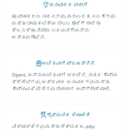
ಅನುವಾದದ ಪಾರಾಗಿ
AI ವ್ಯಾಕರಣ ಸಾಧನಗಳು, ಮರುಬರಹ ಸಲಹೆಗಳು
ಮತ್ತು ಭಾಷಾ ಕಲಿಕೆಯ ಬೆಂಬಲದೊಂದಿಗೆ ಶಾಲೆಗೂ
ಕೆಲಸಕ್ಕೂ ನಿಮ್ಮ ಬರವಣಿಗೆಯನ್ನು
ಉತ್ತಮಗೊಳಿಸಿ.
ಉಚಿತವಾಗಿ ಪ್ರಯತ್ನಿಸಿ
OpenL ಅನ್ನು ಉಚಿತವಾಗಿ ಆರಂಭಿಸಿ, ನಂತರ ಹೆಚ್ಚು
ಕ್ರೆಡಿಟ್‌ಗಳು, ಉದ್ದವಾದ ಅನುವಾದಗಳು ಮತ್ತು
ಹೆಚ್ಚುವರಿ ಮಿತಿಗಳು ಬೇಕಾದಾಗ ಅಪ್‌ಗ್ರೇಡ್ ಮಾಡಿ.
ಶೈಕ್ಷಣಿಕ ರಿಯಾಯಿತಿ
ವಿದ್ಯಾರ್ಥಿಗಳು ಮತ್ತು ಶಿಕ್ಷಕರು .edu