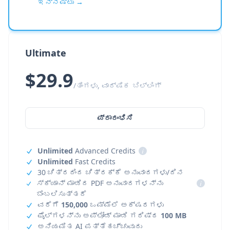
ಇನ್ನಷ್ಟು →
Ultimate
$29.9
/ತಿಂಗಳು, ವಾರ್ಷಿಕ ಬಿಲ್ಲಿಂಗ್
ಪ್ರಾರಂಭಿಸಿ
Unlimited
Advanced Credits
i
Unlimited
Fast Credits
30 ಚಿತ್ರದಿಂದ ಚಿತ್ರಕ್ಕೆ ಅನುವಾದಗಳು/ದಿನ
ಸ್ಕ್ಯಾನ್ ಮಾಡಿದ PDF ಅನುವಾದಗಳನ್ನು
i
ಬೆಂಬಲಿಸುತ್ತದೆ
ವರೆಗೆ
150,000
ಒಮ್ಮೆಲೆ ಅಕ್ಷರಗಳು
ಫೈಲ್‌ಗಳನ್ನು ಅಪ್‌ಲೋಡ್ ಮಾಡಿ ಗರಿಷ್ಠ
100 MB
ಅನಿಯಮಿತ AI ಪತ್ತೆಹಚ್ಚುವುದು