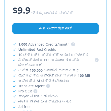
$9.9
/ತಿಂಗಳು, ವಾರ್ಷಿಕ ಬಿಲ್ಲಿಂಗ್
ಈಗ ಅಪ್‌ಗ್ರೇಡ್ ಮಾಡಿ
1,000
Advanced Credits/month
i
Unlimited
Fast Credits
10 ಚಿತ್ರದಿಂದ ಚಿತ್ರಕ್ಕೆ ಅನುವಾದಗಳು/ದಿನ
ಸ್ಕ್ಯಾನ್ ಮಾಡಿದ PDF ಅನುವಾದಗಳನ್ನು
i
ಬೆಂಬಲಿಸುತ್ತದೆ
ವರೆಗೆ
100,000
ಒಮ್ಮೆಲೆ ಅಕ್ಷರಗಳು
ಫೈಲ್‌ಗಳನ್ನು ಅಪ್‌ಲೋಡ್ ಮಾಡಿ ಗರಿಷ್ಠ
100 MB
ಅನಿಯಮಿತ AI ಪತ್ತೆಹಚ್ಚುವುದು
Translate Agent
i
Pro OCR
i
ಕ್ರೋಮ್ ವಿಸ್ತರಣೆ ಬೆಂಬಲ
ಯಾವಾಗ ಬೇಕಾದರೂ ರದ್ದುಮಾಡಬಹುದು
Ad free