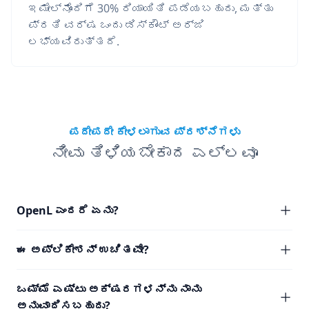
ಇಮೇಲ್‌ನೊಂದಿಗೆ 30% ರಿಯಾಯಿತಿ ಪಡೆಯಬಹುದು, ಮತ್ತು
ಪ್ರತಿ ವರ್ಷ ಒಂದು ಡಿಸ್ಕೌಂಟ್ ಅರ್ಜಿ
ಲಭ್ಯವಿರುತ್ತದೆ.
ಪದೇಪದೇ ಕೇಳಲಾಗುವ ಪ್ರಶ್ನೆಗಳು
ನೀವು ತಿಳಿಯಬೇಕಾದ ಎಲ್ಲವೂ
OpenL ಎಂದರೆ ಏನು?
ಈ ಅಪ್ಲಿಕೇಶನ್ ಉಚಿತವೇ?
ಒಮ್ಮೆ ಎಷ್ಟು ಅಕ್ಷರಗಳನ್ನು ನಾನು
ಅನುವಾದಿಸಬಹುದು?