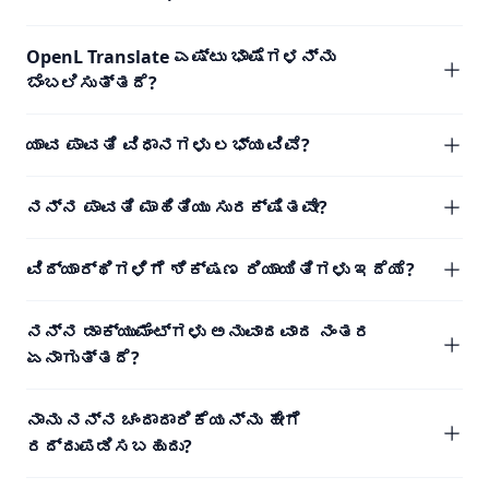
OpenL Translate ಎಷ್ಟು ಭಾಷೆಗಳನ್ನು
ಬೆಂಬಲಿಸುತ್ತದೆ?
ಯಾವ ಪಾವತಿ ವಿಧಾನಗಳು ಲಭ್ಯವಿವೆ?
ನನ್ನ ಪಾವತಿ ಮಾಹಿತಿಯು ಸುರಕ್ಷಿತವೇ?
ವಿದ್ಯಾರ್ಥಿಗಳಿಗೆ ಶಿಕ್ಷಣ ರಿಯಾಯಿತಿಗಳು ಇದೆಯೆ?
ನನ್ನ ಡಾಕ್ಯುಮೆಂಟ್‌ಗಳು ಅನುವಾದವಾದ ನಂತರ
ಏನಾಗುತ್ತದೆ?
ನಾನು ನನ್ನ ಚಂದಾದಾರಿಕೆಯನ್ನು ಹೇಗೆ
ರದ್ದುಪಡಿಸಬಹುದು?