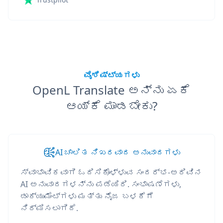
ವೈಶಿಷ್ಟ್ಯಗಳು
OpenL Translate ಅನ್ನು ಏಕೆ
ಆಯ್ಕೆ ಮಾಡಬೇಕು?
AI ಚಾಲಿತ ನಿಖರವಾದ ಅನುವಾದಗಳು
ಸ್ವಾಭಾವಿಕವಾಗಿ ಓದಿಸಿಕೊಳ್ಳುವ ಸಂದರ್ಭ-ಅರಿವಿನ
AI ಅನುವಾದಗಳನ್ನು ಪಡೆಯಿರಿ. ಸಂಭಾಷಣೆಗಳು,
ಡಾಕ್ಯುಮೆಂಟ್‌ಗಳು ಮತ್ತು ನೈಜ ಬಳಕೆಗೆ
ನಿರ್ಮಿಸಲಾಗಿದೆ.