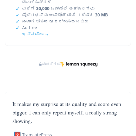
ಬೆಂಬಲಿಸುತ್ತದೆ
ವರೆಗೆ
30,000
ಒಮ್ಮೆಲೆ ಅಕ್ಷರಗಳು
ಫೈಲ್‌ಗಳನ್ನು ಅಪ್‌ಲೋಡ್ ಮಾಡಿ ಗರಿಷ್ಠ
30 MB
ಯಾವಾಗ ಬೇಕಾದರೂ ರದ್ದುಮಾಡಬಹುದು
Ad free
ಇನ್ನಷ್ಟು →
ಪಾವತಿಗಳು
It makes my surprise at its quality and score even
bigger. I can only repeat myself, a really strong
showing.
TranslatePress