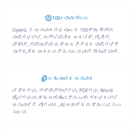
100+ ಭಾಷಾ ಬೆಂಬಲ
OpenL ನ ಅನುವಾದಗಳ ಮೂಲಕ 100ಕ್ಕೂ ಹೆಚ್ಚು
ಭಾಷೆಗಳಲ್ಲಿ, ಇಂಗ್ಲಿಷ್‌ನಿಂದ ಅರಬಿಕ್, ಚೈನೀಸ್,
ಫ್ರೆಂಚ್, ಸ್ಪ್ಯಾನಿಷ್ ಮತ್ತು ಇನ್ನಿತರ ಭಾಷೆಗಳಿಗೆ
ಸಾಂಸ್ಕೃತಿಕ ಅಂತರವನ್ನು ಸುಲಭವಾಗಿ ಸೇತುವೆ ಮಾಡಿ.
ಬಹು-ರೂಪದ ಅನುವಾದ
ಚಿತ್ರಗಳು, ಸ್ಕ್ರೀನ್‌ಶಾಟ್‌ಗಳು, PDFಗಳು, Word
ಫೈಲ್‌ಗಳು ಮತ್ತು ಆಡಿಯೊವನ್ನು ಒಂದೇ ಸ್ಥಳದಲ್ಲಿ
ಅನುವಾದಿಸಿ. ವೇಗವಾದ, AI ಆಧಾರಿತ ಮತ್ತು ಬಳಸಲು
ಸುಲಭ.