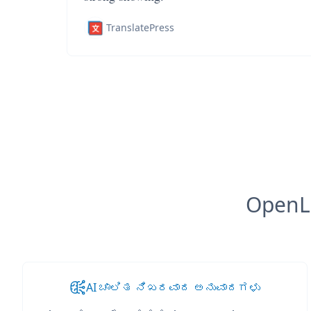
TranslatePress
OpenL
AI ಚಾಲಿತ ನಿಖರವಾದ ಅನುವಾದಗಳು