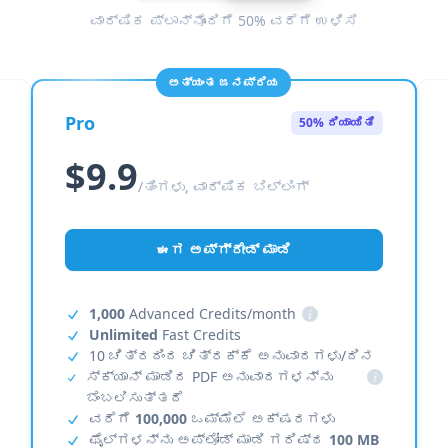
ವಾರ್ಷಿಕ ಪ್ಲಾನ್‌ನೊಂದಿಗೆ 50% ವರೆಗೆ ಉಳಿಸಿ
ಅತ್ಯಂತ ಜನಪ್ರಿಯ
Pro
50% ರಿಯಾಯಿತಿ
$9.9
/ತಿಂಗಳು, ವಾರ್ಷಿಕ ಬಿಲ್ಲಿಂಗ್
ಈಗ ಅಪ್‌ಗ್ರೇಡ್ ಮಾಡಿ
1,000
Advanced Credits/month
i
Unlimited
Fast Credits
10 ಚಿತ್ರದಿಂದ ಚಿತ್ರಕ್ಕೆ ಅನುವಾದಗಳು/ದಿನ
ಸ್ಕ್ಯಾನ್ ಮಾಡಿದ PDF ಅನುವಾದಗಳನ್ನು
i
ಬೆಂಬಲಿಸುತ್ತದೆ
ವರೆಗೆ
100,000
ಒಮ್ಮೆಲೆ ಅಕ್ಷರಗಳು
ಫೈಲ್‌ಗಳನ್ನು ಅಪ್‌ಲೋಡ್ ಮಾಡಿ ಗರಿಷ್ಠ
100 MB