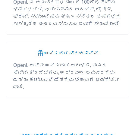
OpenL ನ ಅನುವಾದಗಳ ಮೂಲಕ 100ಕ್ಕೂ ಹೆಚ್ಚು
ಭಾಷೆಗಳಲ್ಲಿ, ಇಂಗ್ಲಿಷ್‌ನಿಂದ ಅರಬಿಕ್, ಚೈನೀಸ್,
ಫ್ರೆಂಚ್, ಸ್ಪ್ಯಾನಿಷ್ ಮತ್ತು ಇನ್ನಿತರ ಭಾಷೆಗಳಿಗೆ
ಸಾಂಸ್ಕೃತಿಕ ಅಂತರವನ್ನು ಸುಲಭವಾಗಿ ಸೇತುವೆ ಮಾಡಿ.
ಉಚಿತವಾಗಿ ಪ್ರಯತ್ನಿಸಿ
OpenL ಅನ್ನು ಉಚಿತವಾಗಿ ಆರಂಭಿಸಿ, ನಂತರ
ಹೆಚ್ಚು ಕ್ರೆಡಿಟ್‌ಗಳು, ಉದ್ದವಾದ ಅನುವಾದಗಳು
ಮತ್ತು ಹೆಚ್ಚುವರಿ ಮಿತಿಗಳು ಬೇಕಾದಾಗ ಅಪ್‌ಗ್ರೇಡ್
ಮಾಡಿ.