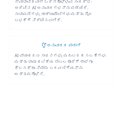
ಸ್ವಾಭಾವಿಕವಾಗಿ ಓದಿಸಿಕೊಳ್ಳುವ ಸಂದರ್ಭ-
ಅರಿವಿನ AI ಅನುವಾದಗಳನ್ನು ಪಡೆಯಿರಿ.
ಸಂಭಾಷಣೆಗಳು, ಡಾಕ್ಯುಮೆಂಟ್‌ಗಳು ಮತ್ತು ನೈಜ
ಬಳಕೆಗೆ ನಿರ್ಮಿಸಲಾಗಿದೆ.
ಅನುವಾದದ ಪಾರಾಗಿ
AI ವ್ಯಾಕರಣ ಸಾಧನಗಳು, ಮರುಬರಹ ಸಲಹೆಗಳು
ಮತ್ತು ಭಾಷಾ ಕಲಿಕೆಯ ಬೆಂಬಲದೊಂದಿಗೆ ಶಾಲೆಗೂ
ಕೆಲಸಕ್ಕೂ ನಿಮ್ಮ ಬರವಣಿಗೆಯನ್ನು
ಉತ್ತಮಗೊಳಿಸಿ.