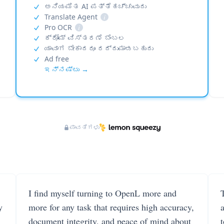
ಅನಿಯಮಿತ AI ಪತ್ತೆಹಚ್ಚುವುದು
Translate Agent
i
Pro OCR
i
ಕ್ರೋಮ್ ವಿಸ್ತರಣೆ ಬೆಂಬಲ
ಯಾವಾಗ ಬೇಕಾದರೂ ರದ್ದುಮಾಡಬಹುದು
Ad free
ಇನ್ನಷ್ಟು →
ಪಾವತಿಗಳು
I find myself turning to OpenL more and
T
y
more for any task that requires high accuracy,
document integrity, and peace of mind about