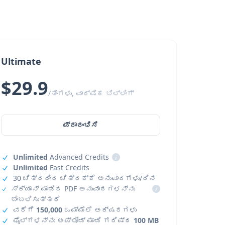
Ultimate
$29.9
/ತಿಂಗಳು, ವಾರ್ಷಿಕ ಬಿಲ್ಲಿಂಗ್
ಪ್ರಾರಂಭಿಸಿ
Unlimited
Advanced Credits
i
Unlimited
Fast Credits
30 ಚಿತ್ರದಿಂದ ಚಿತ್ರಕ್ಕೆ ಅನುವಾದಗಳು/ದಿನ
ಸ್ಕ್ಯಾನ್ ಮಾಡಿದ PDF ಅನುವಾದಗಳನ್ನು
i
ಬೆಂಬಲಿಸುತ್ತದೆ
ವರೆಗೆ
150,000
ಒಮ್ಮೆಲೆ ಅಕ್ಷರಗಳು
ಫೈಲ್‌ಗಳನ್ನು ಅಪ್‌ಲೋಡ್ ಮಾಡಿ ಗರಿಷ್ಠ
100 MB