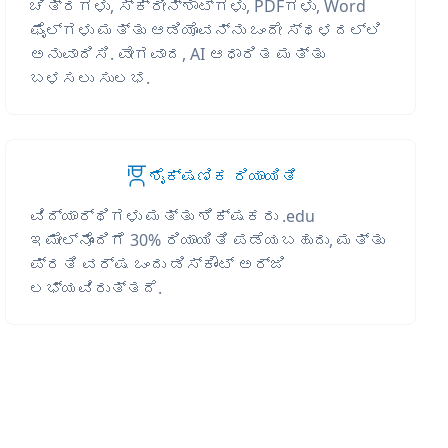
ಚಿತ್ರಗಳು, ಸ್ಕ್ರೀನ್‌ಶಾಟ್‌ಗಳು, PDFಗಳು, Word
ಫೈಲ್‌ಗಳು ಮತ್ತು ಆಡಿಯೊವನ್ನು ಒಂದೇ ಸ್ಥಳದಲ್ಲಿ
ಅನುವಾದಿಸಿ. ವೇಗವಾದ, AI ಆಧಾರಿತ ಮತ್ತು
ಬಳಸಲು ಸುಲಭ.
ಶೈಕ್ಷಣಿಕ ರಿಯಾಯಿತಿ
ವಿದ್ಯಾರ್ಥಿಗಳು ಮತ್ತು ಶಿಕ್ಷಕರು .edu
ಇಮೇಲ್‌ನೊಂದಿಗೆ 30% ರಿಯಾಯಿತಿ ಪಡೆಯಬಹುದು, ಮತ್ತು
ಪ್ರತಿ ವರ್ಷ ಒಂದು ಡಿಸ್ಕೌಂಟ್ ಅರ್ಜಿ
ಲಭ್ಯವಿರುತ್ತದೆ.