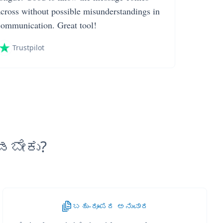
across without possible misunderstandings in
communication. Great tool!
Trustpilot
ಡಬೇಕು?
ಬಹು-ರೂಪದ ಅನುವಾದ