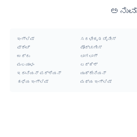
ಅನುವ
ಇಂಗ್ಲಿಷ್
ಸರಳೀಕೃತ ಚೈನೀಸ್
ಫ್ರೆಂಚ್
ಪೋರ್ಚುಗೀಸ್
ಉರ್ದು
ಟಾಗಲಾಗ್
ಮಲಯಾಳಂ
ಟರ್ಕಿಶ್
ಇರಾನಿಯನ್ ಪರ್ಶಿಯನ್
ಯುಕ್ರೇನಿಯನ್
ಹಳೆಯ ಇಂಗ್ಲಿಷ್
ಮಧ್ಯ ಇಂಗ್ಲಿಷ್