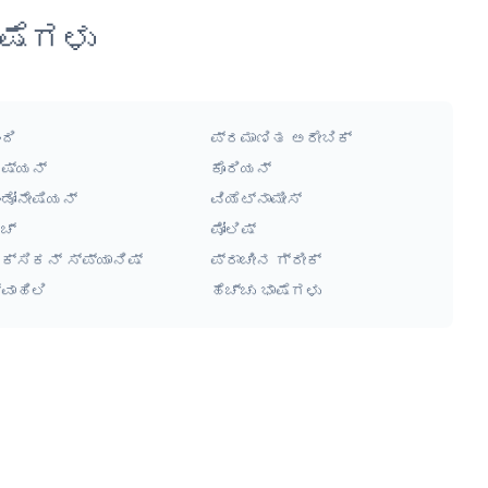
ಷೆಗಳು
ಂದಿ
ಪ್ರಮಾಣಿತ ಅರೇಬಿಕ್
ಷ್ಯನ್
ಕೊರಿಯನ್
ಂಡೋನೇಷಿಯನ್
ವಿಯೆಟ್ನಾಮೀಸ್
ಚ್
ಪೋಲಿಷ್
ೆಕ್ಸಿಕನ್ ಸ್ಪ್ಯಾನಿಷ್
ಪ್ರಾಚೀನ ಗ್ರೀಕ್
್ವಾಹಿಲಿ
ಹೆಚ್ಚು ಭಾಷೆಗಳು