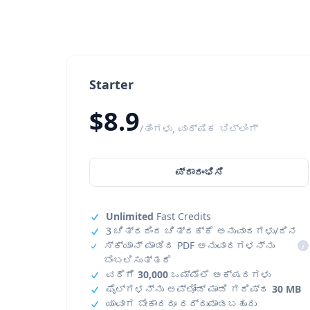
Starter
$8.9
/ತಿಂಗಳು, ವಾರ್ಷಿಕ ಬಿಲ್ಲಿಂಗ್
ಪ್ರಾರಂಭಿಸಿ
Unlimited
Fast Credits
3 ಚಿತ್ರದಿಂದ ಚಿತ್ರಕ್ಕೆ ಅನುವಾದಗಳು/ದಿನ
ಸ್ಕ್ಯಾನ್ ಮಾಡಿದ PDF ಅನುವಾದಗಳನ್ನು
i
ಬೆಂಬಲಿಸುತ್ತದೆ
ವರೆಗೆ
30,000
ಒಮ್ಮೆಲೆ ಅಕ್ಷರಗಳು
ಫೈಲ್‌ಗಳನ್ನು ಅಪ್‌ಲೋಡ್ ಮಾಡಿ ಗರಿಷ್ಠ
30 MB
ಯಾವಾಗ ಬೇಕಾದರೂ ರದ್ದುಮಾಡಬಹುದು