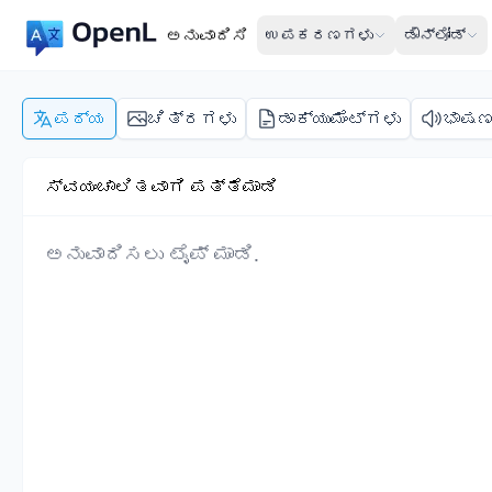
ಅನುವಾದಿಸಿ
ಉಪಕರಣಗಳು
ಡೌನ್‌ಲೋಡ್
ಪಠ್ಯ
ಚಿತ್ರಗಳು
ಡಾಕ್ಯುಮೆಂಟ್‌ಗಳು
ಭಾಷ
ಸ್ವಯಂಚಾಲಿತವಾಗಿ ಪತ್ತೆಮಾಡಿ