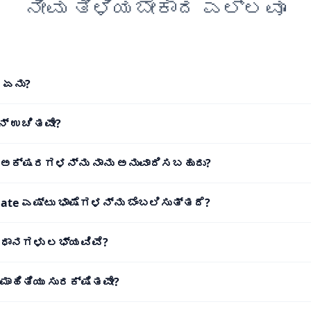
ನೀವು ತಿಳಿಯಬೇಕಾದ ಎಲ್ಲವೂ
 ಏನು?
ನ್ ಉಚಿತವೇ?
ು ಅಕ್ಷರಗಳನ್ನು ನಾನು ಅನುವಾದಿಸಬಹುದು?
ate ಎಷ್ಟು ಭಾಷೆಗಳನ್ನು ಬೆಂಬಲಿಸುತ್ತದೆ?
ಿಧಾನಗಳು ಲಭ್ಯವಿವೆ?
ಮಾಹಿತಿಯು ಸುರಕ್ಷಿತವೇ?