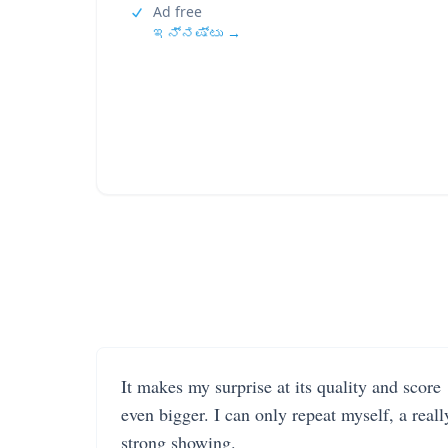
Ad free
ಇನ್ನಷ್ಟು →
It makes my surprise at its quality and score
even bigger. I can only repeat myself, a reall
strong showing.