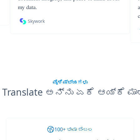
my data.
Skywork
ವೈಶಿಷ್ಟ್ಯಗಳು
 Translate ಅನ್ನು ಏಕೆ ಆಯ್ಕೆ ಮಾ
100+ ಭಾಷಾ ಬೆಂಬಲ