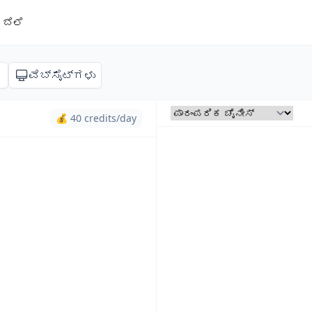
ಬೆಲೆ
ಣ
ವೆಬ್‌ಸೈಟ್‌ಗಳು
💰 40 credits/day