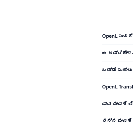
OpenL ಎಂದರೆ
ಈ ಅಪ್ಲಿಕೇಶ
ಒಮ್ಮೆ ಎಷ್ಟ
OpenL Transl
ಯಾವ ಪಾವತಿ ವ
ನನ್ನ ಪಾವತಿ 