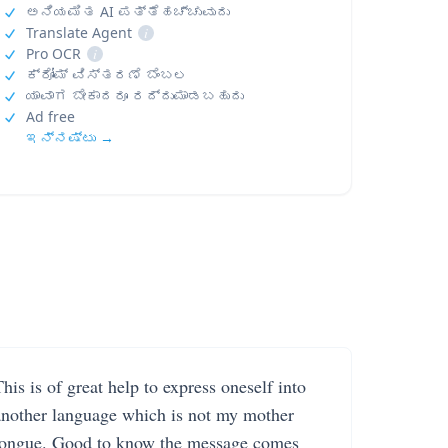
ಅನಿಯಮಿತ AI ಪತ್ತೆಹಚ್ಚುವುದು
Translate Agent
i
Pro OCR
i
ಕ್ರೋಮ್ ವಿಸ್ತರಣೆ ಬೆಂಬಲ
ಯಾವಾಗ ಬೇಕಾದರೂ ರದ್ದುಮಾಡಬಹುದು
Ad free
ಇನ್ನಷ್ಟು →
his is of great help to express oneself into
another language which is not my mother
tongue. Good to know the message comes