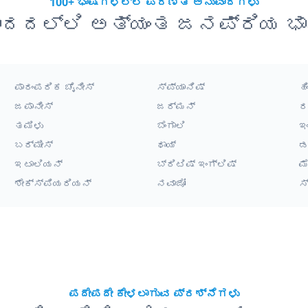
100+ ಭಾಷೆಗಳಲ್ಲಿ ಪರಿಣತಿ ಅನುವಾದಗಳು
ಾದದಲ್ಲಿ ಅತ್ಯಂತ ಜನಪ್ರಿಯ ಭಾ
ಪಾರಂಪರಿಕ ಚೈನೀಸ್
ಸ್ಪ್ಯಾನಿಷ್
ಹಿ
ಜಪಾನೀಸ್
ಜರ್ಮನ್
ರ
ತಮಿಳು
ಬೆಂಗಾಲಿ
ಇ
ಬರ್ಮೀಸ್
ಥಾಯ್
ಡ
ಇಟಾಲಿಯನ್
ಬ್ರಿಟಿಷ್ ಇಂಗ್ಲಿಷ್
ಮ
ಶೇಕ್ಸ್‌ಪಿಯರಿಯನ್
ನವಾಜೋ
ಸ
ಪದೇಪದೇ ಕೇಳಲಾಗುವ ಪ್ರಶ್ನೆಗಳು