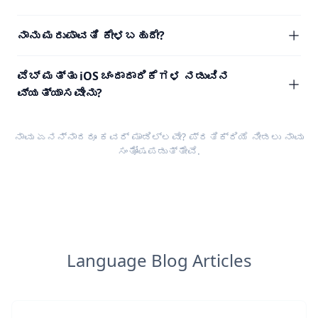
ನಾನು ಮರುಪಾವತಿ ಕೇಳಬಹುದೇ?
ವೆಬ್ ಮತ್ತು iOS ಚಂದಾದಾರಿಕೆಗಳ ನಡುವಿನ
ವ್ಯತ್ಯಾಸವೇನು?
ನಾವು ಏನನ್ನಾದರೂ ಕವರ್ ಮಾಡಿಲ್ಲವೇ?
ಪ್ರತಿಕ್ರಿಯೆ
ನೀಡಲು ನಾವು
ಸಂತೋಷಪಡುತ್ತೇವೆ.
Language Blog Articles