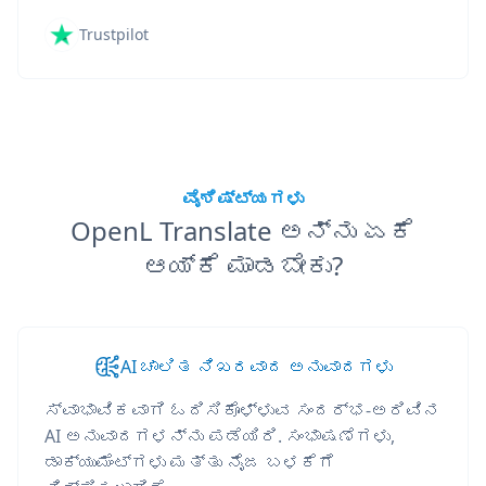
Trustpilot
ವೈಶಿಷ್ಟ್ಯಗಳು
OpenL Translate ಅನ್ನು ಏಕೆ
ಆಯ್ಕೆ ಮಾಡಬೇಕು?
AI ಚಾಲಿತ ನಿಖರವಾದ ಅನುವಾದಗಳು
ಸ್ವಾಭಾವಿಕವಾಗಿ ಓದಿಸಿಕೊಳ್ಳುವ ಸಂದರ್ಭ-ಅರಿವಿನ
AI ಅನುವಾದಗಳನ್ನು ಪಡೆಯಿರಿ. ಸಂಭಾಷಣೆಗಳು,
ಡಾಕ್ಯುಮೆಂಟ್‌ಗಳು ಮತ್ತು ನೈಜ ಬಳಕೆಗೆ