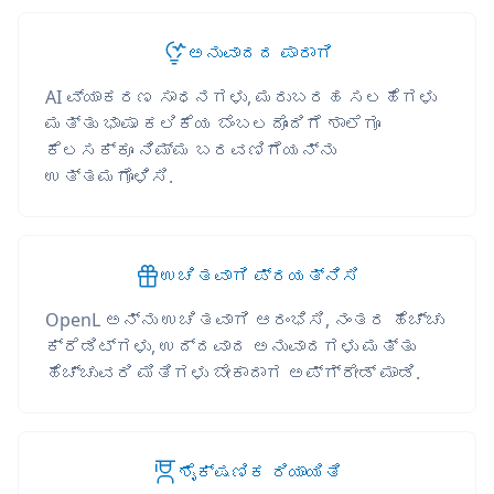
ಅನುವಾದದ ಪಾರಾಗಿ
AI ವ್ಯಾಕರಣ ಸಾಧನಗಳು, ಮರುಬರಹ ಸಲಹೆಗಳು
ಮತ್ತು ಭಾಷಾ ಕಲಿಕೆಯ ಬೆಂಬಲದೊಂದಿಗೆ ಶಾಲೆಗೂ
ಕೆಲಸಕ್ಕೂ ನಿಮ್ಮ ಬರವಣಿಗೆಯನ್ನು
ಉತ್ತಮಗೊಳಿಸಿ.
ಉಚಿತವಾಗಿ ಪ್ರಯತ್ನಿಸಿ
OpenL ಅನ್ನು ಉಚಿತವಾಗಿ ಆರಂಭಿಸಿ, ನಂತರ ಹೆಚ್ಚು
ಕ್ರೆಡಿಟ್‌ಗಳು, ಉದ್ದವಾದ ಅನುವಾದಗಳು ಮತ್ತು
ಹೆಚ್ಚುವರಿ ಮಿತಿಗಳು ಬೇಕಾದಾಗ ಅಪ್‌ಗ್ರೇಡ್ ಮಾಡಿ.
ಶೈಕ್ಷಣಿಕ ರಿಯಾಯಿತಿ