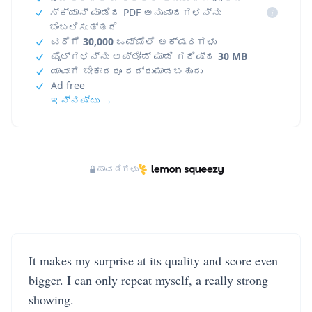
ಸ್ಕ್ಯಾನ್ ಮಾಡಿದ PDF ಅನುವಾದಗಳನ್ನು
i
ಬೆಂಬಲಿಸುತ್ತದೆ
ವರೆಗೆ
30,000
ಒಮ್ಮೆಲೆ ಅಕ್ಷರಗಳು
ಫೈಲ್‌ಗಳನ್ನು ಅಪ್‌ಲೋಡ್ ಮಾಡಿ ಗರಿಷ್ಠ
30 MB
ಯಾವಾಗ ಬೇಕಾದರೂ ರದ್ದುಮಾಡಬಹುದು
Ad free
ಇನ್ನಷ್ಟು →
ಪಾವತಿಗಳು
It makes my surprise at its quality and score even
bigger. I can only repeat myself, a really strong
showing.