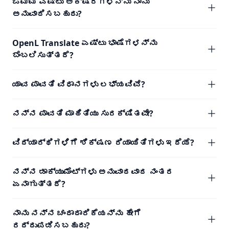
ಒಮ್ಮೆ ಎಷ್ಟು ಅಕ್ಷರಗಳನ್ನು ನಾನು
ಅನುವಾದಿಸಬಹುದು?
OpenL Translate ಎಷ್ಟು ಭಾಷೆಗಳನ್ನು
ಬೆಂಬಲಿಸುತ್ತದೆ?
ಯಾವ ಪಾವತಿ ವಿಧಾನಗಳು ಲಭ್ಯವಿವೆ?
ನನ್ನ ಪಾವತಿ ಮಾಹಿತಿಯು ಸುರಕ್ಷಿತವೇ?
ವಿದ್ಯಾರ್ಥಿಗಳಿಗೆ ಶಿಕ್ಷಣ ರಿಯಾಯಿತಿಗಳು ಇದೆಯೆ?
ನನ್ನ ಡಾಕ್ಯುಮೆಂಟ್‌ಗಳು ಅನುವಾದವಾದ ನಂತರ
ಏನಾಗುತ್ತದೆ?
ನಾನು ನನ್ನ ಚಂದಾದಾರಿಕೆಯನ್ನು ಹೇಗೆ
ರದ್ದುಪಡಿಸಬಹುದು?