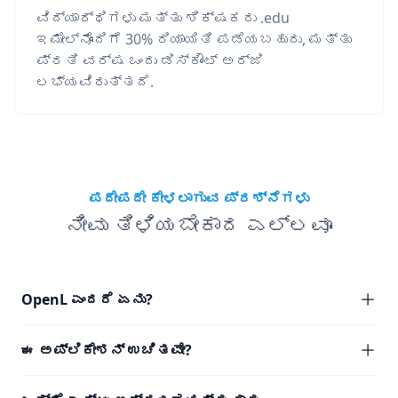
ವಿದ್ಯಾರ್ಥಿಗಳು ಮತ್ತು ಶಿಕ್ಷಕರು .edu
ಇಮೇಲ್‌ನೊಂದಿಗೆ 30% ರಿಯಾಯಿತಿ ಪಡೆಯಬಹುದು, ಮತ್ತು
ಪ್ರತಿ ವರ್ಷ ಒಂದು ಡಿಸ್ಕೌಂಟ್ ಅರ್ಜಿ
ಲಭ್ಯವಿರುತ್ತದೆ.
ಪದೇಪದೇ ಕೇಳಲಾಗುವ ಪ್ರಶ್ನೆಗಳು
ನೀವು ತಿಳಿಯಬೇಕಾದ ಎಲ್ಲವೂ
OpenL ಎಂದರೆ ಏನು?
ಈ ಅಪ್ಲಿಕೇಶನ್ ಉಚಿತವೇ?