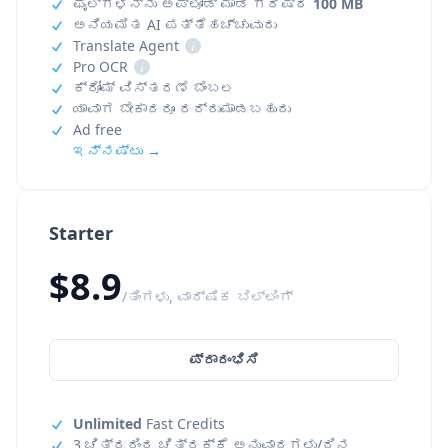
ಫೈಲ್‌ಗಳನ್ನು ಅಪ್‌ಲೋಡ್ ಮಾಡಿ ಗರಿಷ್ಠ
100 MB
ಅನಿಯಮಿತ AI ಪತ್ತೆಹಚ್ಚುವುದು
Translate Agent
i
Pro OCR
i
ಕ್ರೋಮ್ ವಿಸ್ತರಣೆ ಬೆಂಬಲ
ಯಾವಾಗ ಬೇಕಾದರೂ ರದ್ದುಮಾಡಬಹುದು
Ad free
ಇನ್ನಷ್ಟು →
Starter
$8.9
/ತಿಂಗಳು, ವಾರ್ಷಿಕ ಬಿಲ್ಲಿಂಗ್
ಪ್ರಾರಂಭಿಸಿ
Unlimited
Fast Credits
3 ಚಿತ್ರದಿಂದ ಚಿತ್ರಕ್ಕೆ ಅನುವಾದಗಳು/ದಿನ