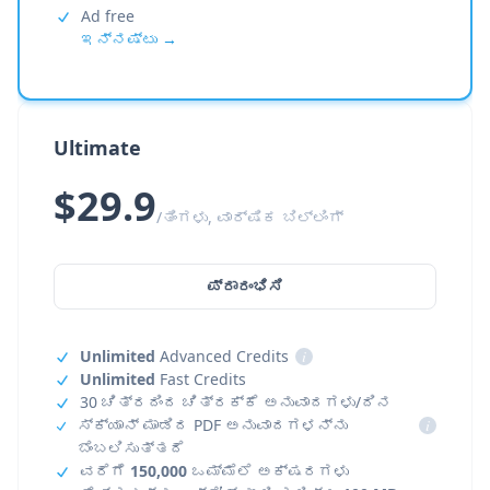
Ad free
ಇನ್ನಷ್ಟು →
Ultimate
$29.9
/ತಿಂಗಳು, ವಾರ್ಷಿಕ ಬಿಲ್ಲಿಂಗ್
ಪ್ರಾರಂಭಿಸಿ
Unlimited
Advanced Credits
i
Unlimited
Fast Credits
30 ಚಿತ್ರದಿಂದ ಚಿತ್ರಕ್ಕೆ ಅನುವಾದಗಳು/ದಿನ
ಸ್ಕ್ಯಾನ್ ಮಾಡಿದ PDF ಅನುವಾದಗಳನ್ನು
i
ಬೆಂಬಲಿಸುತ್ತದೆ
ವರೆಗೆ
150,000
ಒಮ್ಮೆಲೆ ಅಕ್ಷರಗಳು