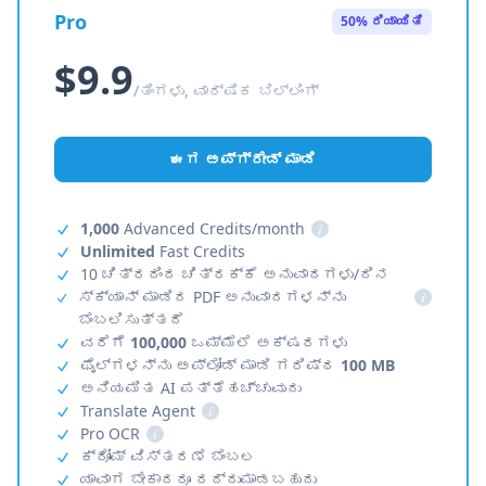
Pro
50% ರಿಯಾಯಿತಿ
$9.9
/ತಿಂಗಳು, ವಾರ್ಷಿಕ ಬಿಲ್ಲಿಂಗ್
ಈಗ ಅಪ್‌ಗ್ರೇಡ್ ಮಾಡಿ
1,000
Advanced Credits/month
i
Unlimited
Fast Credits
10 ಚಿತ್ರದಿಂದ ಚಿತ್ರಕ್ಕೆ ಅನುವಾದಗಳು/ದಿನ
ಸ್ಕ್ಯಾನ್ ಮಾಡಿದ PDF ಅನುವಾದಗಳನ್ನು
i
ಬೆಂಬಲಿಸುತ್ತದೆ
ವರೆಗೆ
100,000
ಒಮ್ಮೆಲೆ ಅಕ್ಷರಗಳು
ಫೈಲ್‌ಗಳನ್ನು ಅಪ್‌ಲೋಡ್ ಮಾಡಿ ಗರಿಷ್ಠ
100 MB
ಅನಿಯಮಿತ AI ಪತ್ತೆಹಚ್ಚುವುದು
Translate Agent
i
Pro OCR
i
ಕ್ರೋಮ್ ವಿಸ್ತರಣೆ ಬೆಂಬಲ
ಯಾವಾಗ ಬೇಕಾದರೂ ರದ್ದುಮಾಡಬಹುದು