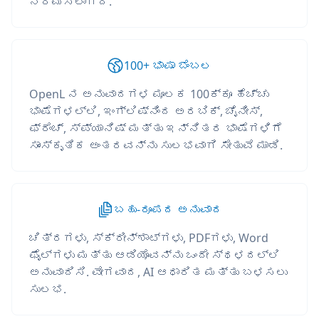
ನಿರ್ಮಿಸಲಾಗಿದೆ.
100+ ಭಾಷಾ ಬೆಂಬಲ
OpenL ನ ಅನುವಾದಗಳ ಮೂಲಕ 100ಕ್ಕೂ ಹೆಚ್ಚು
ಭಾಷೆಗಳಲ್ಲಿ, ಇಂಗ್ಲಿಷ್‌ನಿಂದ ಅರಬಿಕ್, ಚೈನೀಸ್,
ಫ್ರೆಂಚ್, ಸ್ಪ್ಯಾನಿಷ್ ಮತ್ತು ಇನ್ನಿತರ ಭಾಷೆಗಳಿಗೆ
ಸಾಂಸ್ಕೃತಿಕ ಅಂತರವನ್ನು ಸುಲಭವಾಗಿ ಸೇತುವೆ ಮಾಡಿ.
ಬಹು-ರೂಪದ ಅನುವಾದ
ಚಿತ್ರಗಳು, ಸ್ಕ್ರೀನ್‌ಶಾಟ್‌ಗಳು, PDFಗಳು, Word
ಫೈಲ್‌ಗಳು ಮತ್ತು ಆಡಿಯೊವನ್ನು ಒಂದೇ ಸ್ಥಳದಲ್ಲಿ
ಅನುವಾದಿಸಿ. ವೇಗವಾದ, AI ಆಧಾರಿತ ಮತ್ತು ಬಳಸಲು
ಸುಲಭ.