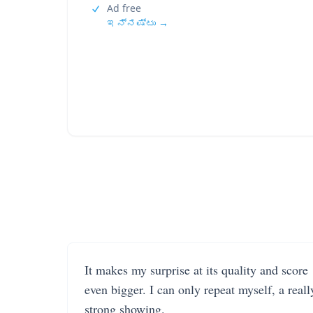
Ad free
ಇನ್ನಷ್ಟು →
It makes my surprise at its quality and score
even bigger. I can only repeat myself, a reall
strong showing.