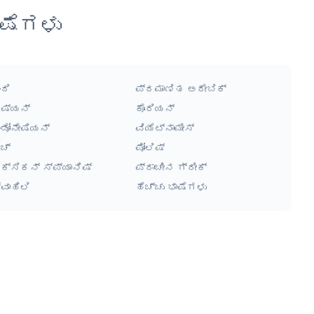
ಷೆಗಳು
ಂದಿ
ಪ್ರಮಾಣಿತ ಅರೇಬಿಕ್
ಷ್ಯನ್
ಕೊರಿಯನ್
ಂಡೋನೇಷಿಯನ್
ವಿಯೆಟ್ನಾಮೀಸ್
ಚ್
ಪೋಲಿಷ್
ೆಕ್ಸಿಕನ್ ಸ್ಪ್ಯಾನಿಷ್
ಪ್ರಾಚೀನ ಗ್ರೀಕ್
್ವಾಹಿಲಿ
ಹೆಚ್ಚು ಭಾಷೆಗಳು