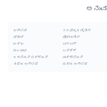
ಅನುವ
ಇಂಗ್ಲಿಷ್
ಸರಳೀಕೃತ ಚೈನೀಸ್
ಫ್ರೆಂಚ್
ಪೋರ್ಚುಗೀಸ್
ಉರ್ದು
ಟಾಗಲಾಗ್
ಮಲಯಾಳಂ
ಟರ್ಕಿಶ್
ಇರಾನಿಯನ್ ಪರ್ಶಿಯನ್
ಯುಕ್ರೇನಿಯನ್
ಹಳೆಯ ಇಂಗ್ಲಿಷ್
ಮಧ್ಯ ಇಂಗ್ಲಿಷ್