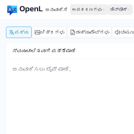
ಅನುವಾದಿಸಿ
ಉಪಕರಣಗಳು
ಡೌನ್‌ಲೋಡ್
ಪಠ್ಯ
ಚಿತ್ರಗಳು
ಡಾಕ್ಯುಮೆಂಟ್‌ಗಳು
ಭಾಷ
ಸ್ವಯಂಚಾಲಿತವಾಗಿ ಪತ್ತೆಮಾಡಿ