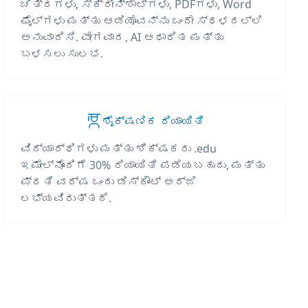
ಚಿತ್ರಗಳು, ಸ್ಕ್ರೀನ್‌ಶಾಟ್‌ಗಳು, PDFಗಳು, Word
ಫೈಲ್‌ಗಳು ಮತ್ತು ಆಡಿಯೊವನ್ನು ಒಂದೇ ಸ್ಥಳದಲ್ಲಿ
ಅನುವಾದಿಸಿ. ವೇಗವಾದ, AI ಆಧಾರಿತ ಮತ್ತು
ಬಳಸಲು ಸುಲಭ.
ಶೈಕ್ಷಣಿಕ ರಿಯಾಯಿತಿ
ವಿದ್ಯಾರ್ಥಿಗಳು ಮತ್ತು ಶಿಕ್ಷಕರು .edu
ಇಮೇಲ್‌ನೊಂದಿಗೆ 30% ರಿಯಾಯಿತಿ ಪಡೆಯಬಹುದು, ಮತ್ತು
ಪ್ರತಿ ವರ್ಷ ಒಂದು ಡಿಸ್ಕೌಂಟ್ ಅರ್ಜಿ
ಲಭ್ಯವಿರುತ್ತದೆ.