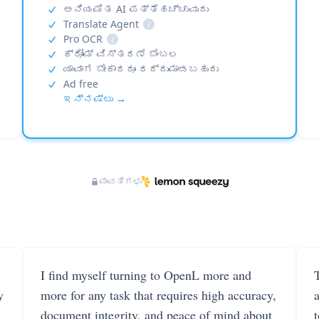
ಅನಿಯಮಿತ AI ಪತ್ತೆಹಚ್ಚುವುದು
Translate Agent
i
Pro OCR
i
ಕ್ರೋಮ್ ವಿಸ್ತರಣೆ ಬೆಂಬಲ
ಯಾವಾಗ ಬೇಕಾದರೂ ರದ್ದುಮಾಡಬಹುದು
Ad free
ಇನ್ನಷ್ಟು →
ಪಾವತಿಗಳು
I find myself turning to OpenL more and
T
y
more for any task that requires high accuracy,
document integrity, and peace of mind about