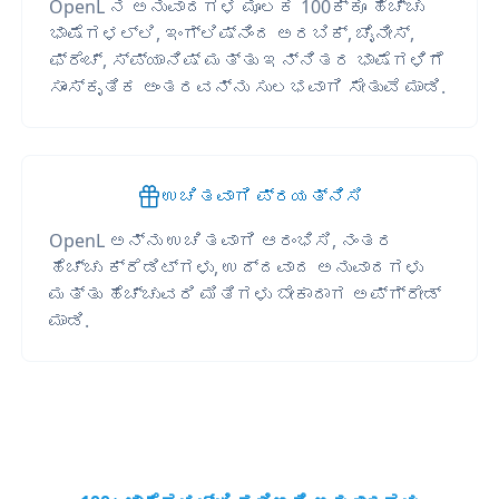
OpenL ನ ಅನುವಾದಗಳ ಮೂಲಕ 100ಕ್ಕೂ ಹೆಚ್ಚು
ಭಾಷೆಗಳಲ್ಲಿ, ಇಂಗ್ಲಿಷ್‌ನಿಂದ ಅರಬಿಕ್, ಚೈನೀಸ್,
ಫ್ರೆಂಚ್, ಸ್ಪ್ಯಾನಿಷ್ ಮತ್ತು ಇನ್ನಿತರ ಭಾಷೆಗಳಿಗೆ
ಸಾಂಸ್ಕೃತಿಕ ಅಂತರವನ್ನು ಸುಲಭವಾಗಿ ಸೇತುವೆ ಮಾಡಿ.
ಉಚಿತವಾಗಿ ಪ್ರಯತ್ನಿಸಿ
OpenL ಅನ್ನು ಉಚಿತವಾಗಿ ಆರಂಭಿಸಿ, ನಂತರ
ಹೆಚ್ಚು ಕ್ರೆಡಿಟ್‌ಗಳು, ಉದ್ದವಾದ ಅನುವಾದಗಳು
ಮತ್ತು ಹೆಚ್ಚುವರಿ ಮಿತಿಗಳು ಬೇಕಾದಾಗ ಅಪ್‌ಗ್ರೇಡ್
ಮಾಡಿ.