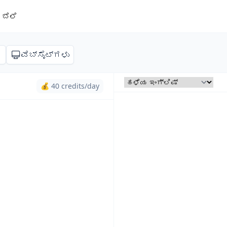
ಬೆಲೆ
ಣ
ವೆಬ್‌ಸೈಟ್‌ಗಳು
💰 40 credits/day