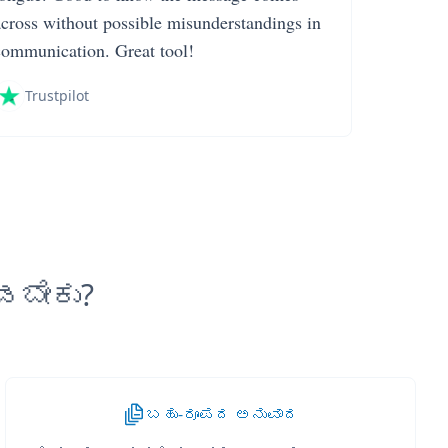
across without possible misunderstandings in
communication. Great tool!
Trustpilot
ಡಬೇಕು?
ಬಹು-ರೂಪದ ಅನುವಾದ