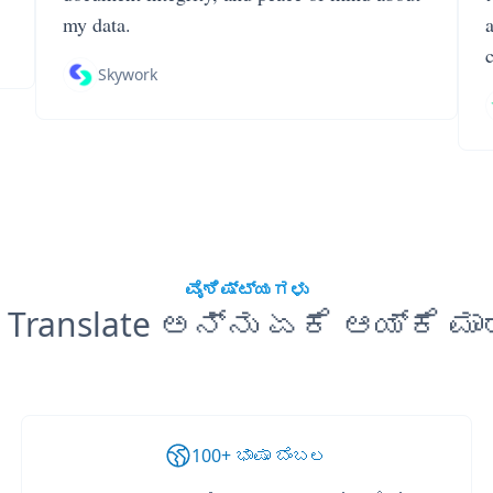
my data.
Skywork
ವೈಶಿಷ್ಟ್ಯಗಳು
 Translate ಅನ್ನು ಏಕೆ ಆಯ್ಕೆ ಮಾ
100+ ಭಾಷಾ ಬೆಂಬಲ