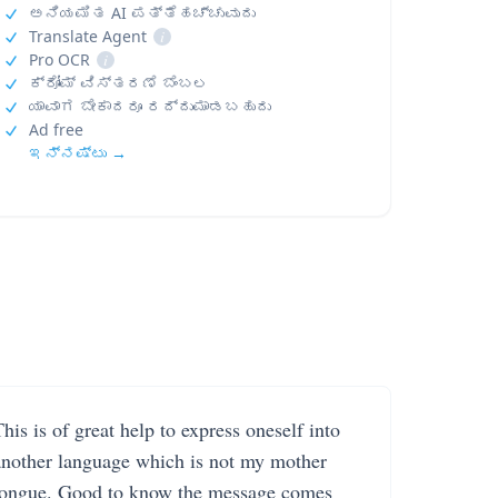
ಅನಿಯಮಿತ AI ಪತ್ತೆಹಚ್ಚುವುದು
Translate Agent
i
Pro OCR
i
ಕ್ರೋಮ್ ವಿಸ್ತರಣೆ ಬೆಂಬಲ
ಯಾವಾಗ ಬೇಕಾದರೂ ರದ್ದುಮಾಡಬಹುದು
Ad free
ಇನ್ನಷ್ಟು →
his is of great help to express oneself into
another language which is not my mother
tongue. Good to know the message comes