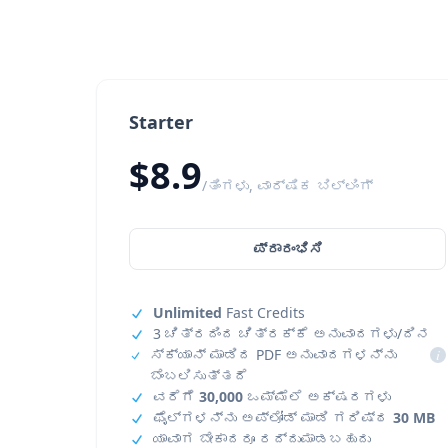
Starter
$8.9
/ತಿಂಗಳು, ವಾರ್ಷಿಕ ಬಿಲ್ಲಿಂಗ್
ಪ್ರಾರಂಭಿಸಿ
Unlimited
Fast Credits
3 ಚಿತ್ರದಿಂದ ಚಿತ್ರಕ್ಕೆ ಅನುವಾದಗಳು/ದಿನ
ಸ್ಕ್ಯಾನ್ ಮಾಡಿದ PDF ಅನುವಾದಗಳನ್ನು
i
ಬೆಂಬಲಿಸುತ್ತದೆ
ವರೆಗೆ
30,000
ಒಮ್ಮೆಲೆ ಅಕ್ಷರಗಳು
ಫೈಲ್‌ಗಳನ್ನು ಅಪ್‌ಲೋಡ್ ಮಾಡಿ ಗರಿಷ್ಠ
30 MB
ಯಾವಾಗ ಬೇಕಾದರೂ ರದ್ದುಮಾಡಬಹುದು