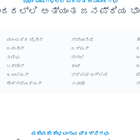
100+ ಭಾಷೆಗಳಲ್ಲಿ ಪರಿಣತಿ ಅನುವಾದಗಳು
ಾದದಲ್ಲಿ ಅತ್ಯಂತ ಜನಪ್ರಿಯ ಭಾ
ಪಾರಂಪರಿಕ ಚೈನೀಸ್
ಸ್ಪ್ಯಾನಿಷ್
ಹಿ
ಜಪಾನೀಸ್
ಜರ್ಮನ್
ರ
ತಮಿಳು
ಬೆಂಗಾಲಿ
ಇ
ಬರ್ಮೀಸ್
ಥಾಯ್
ಡ
ಇಟಾಲಿಯನ್
ಬ್ರಿಟಿಷ್ ಇಂಗ್ಲಿಷ್
ಮ
ಶೇಕ್ಸ್‌ಪಿಯರಿಯನ್
ನವಾಜೋ
ಸ
ಪದೇಪದೇ ಕೇಳಲಾಗುವ ಪ್ರಶ್ನೆಗಳು