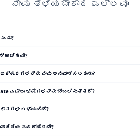
ನೀವು ತಿಳಿಯಬೇಕಾದ ಎಲ್ಲವೂ
 ಏನು?
ನ್ ಉಚಿತವೇ?
ು ಅಕ್ಷರಗಳನ್ನು ನಾನು ಅನುವಾದಿಸಬಹುದು?
ate ಎಷ್ಟು ಭಾಷೆಗಳನ್ನು ಬೆಂಬಲಿಸುತ್ತದೆ?
ಿಧಾನಗಳು ಲಭ್ಯವಿವೆ?
ಮಾಹಿತಿಯು ಸುರಕ್ಷಿತವೇ?