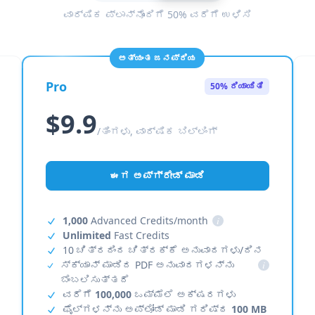
ವಾರ್ಷಿಕ ಪ್ಲಾನ್‌ನೊಂದಿಗೆ 50% ವರೆಗೆ ಉಳಿಸಿ
ಅತ್ಯಂತ ಜನಪ್ರಿಯ
Pro
50% ರಿಯಾಯಿತಿ
$9.9
/ತಿಂಗಳು, ವಾರ್ಷಿಕ ಬಿಲ್ಲಿಂಗ್
ಈಗ ಅಪ್‌ಗ್ರೇಡ್ ಮಾಡಿ
1,000
Advanced Credits/month
i
Unlimited
Fast Credits
10 ಚಿತ್ರದಿಂದ ಚಿತ್ರಕ್ಕೆ ಅನುವಾದಗಳು/ದಿನ
ಸ್ಕ್ಯಾನ್ ಮಾಡಿದ PDF ಅನುವಾದಗಳನ್ನು
i
ಬೆಂಬಲಿಸುತ್ತದೆ
ವರೆಗೆ
100,000
ಒಮ್ಮೆಲೆ ಅಕ್ಷರಗಳು
ಫೈಲ್‌ಗಳನ್ನು ಅಪ್‌ಲೋಡ್ ಮಾಡಿ ಗರಿಷ್ಠ
100 MB