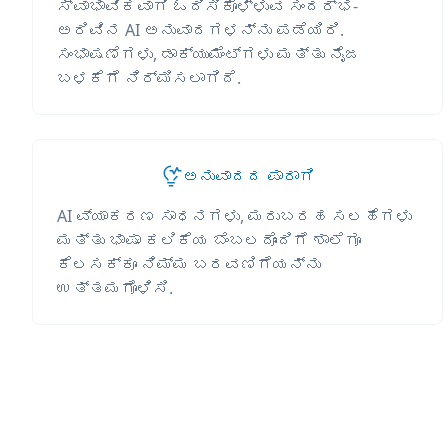
ಸ್ವಾಭಾವಿಕವಾಗಿ ಓದಿಸಿಕೊಳ್ಳುವ ಸಂದರ್ಭ-
ಅರಿವಿನ AI ಅನುವಾದಗಳನ್ನು ಪಡೆಯಿರಿ.
ಸಂಭಾಷಣೆಗಳು, ಡಾಕ್ಯುಮೆಂಟ್‌ಗಳು ಮತ್ತು ನೈಜ
ಬಳಕೆಗೆ ನಿರ್ಮಿಸಲಾಗಿದೆ.
ಅನುವಾದದ ಪಾರಾಗಿ
AI ವ್ಯಾಕರಣ ಸಾಧನಗಳು, ಮರುಬರಹ ಸಲಹೆಗಳು
ಮತ್ತು ಭಾಷಾ ಕಲಿಕೆಯ ಬೆಂಬಲದೊಂದಿಗೆ ಶಾಲೆಗೂ
ಕೆಲಸಕ್ಕೂ ನಿಮ್ಮ ಬರವಣಿಗೆಯನ್ನು
ಉತ್ತಮಗೊಳಿಸಿ.