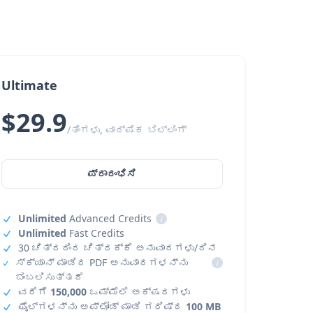
Ultimate
$29.9
/ತಿಂಗಳು, ವಾರ್ಷಿಕ ಬಿಲ್ಲಿಂಗ್
ಪ್ರಾರಂಭಿಸಿ
Unlimited
Advanced Credits
i
Unlimited
Fast Credits
30 ಚಿತ್ರದಿಂದ ಚಿತ್ರಕ್ಕೆ ಅನುವಾದಗಳು/ದಿನ
ಸ್ಕ್ಯಾನ್ ಮಾಡಿದ PDF ಅನುವಾದಗಳನ್ನು
i
ಬೆಂಬಲಿಸುತ್ತದೆ
ವರೆಗೆ
150,000
ಒಮ್ಮೆಲೆ ಅಕ್ಷರಗಳು
ಫೈಲ್‌ಗಳನ್ನು ಅಪ್‌ಲೋಡ್ ಮಾಡಿ ಗರಿಷ್ಠ
100 MB