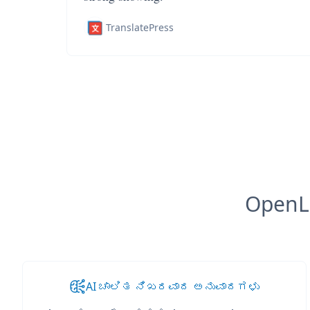
TranslatePress
OpenL
AI ಚಾಲಿತ ನಿಖರವಾದ ಅನುವಾದಗಳು