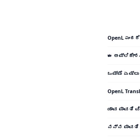
OpenL ಎಂದರೆ
ಈ ಅಪ್ಲಿಕೇಶ
ಒಮ್ಮೆ ಎಷ್ಟ
OpenL Transl
ಯಾವ ಪಾವತಿ ವ
ನನ್ನ ಪಾವತಿ 