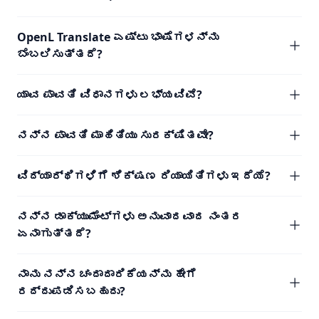
OpenL Translate ಎಷ್ಟು ಭಾಷೆಗಳನ್ನು
ಬೆಂಬಲಿಸುತ್ತದೆ?
ಯಾವ ಪಾವತಿ ವಿಧಾನಗಳು ಲಭ್ಯವಿವೆ?
ನನ್ನ ಪಾವತಿ ಮಾಹಿತಿಯು ಸುರಕ್ಷಿತವೇ?
ವಿದ್ಯಾರ್ಥಿಗಳಿಗೆ ಶಿಕ್ಷಣ ರಿಯಾಯಿತಿಗಳು ಇದೆಯೆ?
ನನ್ನ ಡಾಕ್ಯುಮೆಂಟ್‌ಗಳು ಅನುವಾದವಾದ ನಂತರ
ಏನಾಗುತ್ತದೆ?
ನಾನು ನನ್ನ ಚಂದಾದಾರಿಕೆಯನ್ನು ಹೇಗೆ
ರದ್ದುಪಡಿಸಬಹುದು?