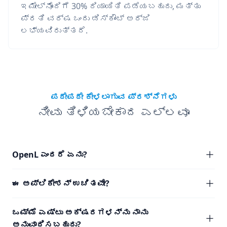
ಇಮೇಲ್‌ನೊಂದಿಗೆ 30% ರಿಯಾಯಿತಿ ಪಡೆಯಬಹುದು, ಮತ್ತು
ಪ್ರತಿ ವರ್ಷ ಒಂದು ಡಿಸ್ಕೌಂಟ್ ಅರ್ಜಿ
ಲಭ್ಯವಿರುತ್ತದೆ.
ಪದೇಪದೇ ಕೇಳಲಾಗುವ ಪ್ರಶ್ನೆಗಳು
ನೀವು ತಿಳಿಯಬೇಕಾದ ಎಲ್ಲವೂ
OpenL ಎಂದರೆ ಏನು?
ಈ ಅಪ್ಲಿಕೇಶನ್ ಉಚಿತವೇ?
ಒಮ್ಮೆ ಎಷ್ಟು ಅಕ್ಷರಗಳನ್ನು ನಾನು
ಅನುವಾದಿಸಬಹುದು?