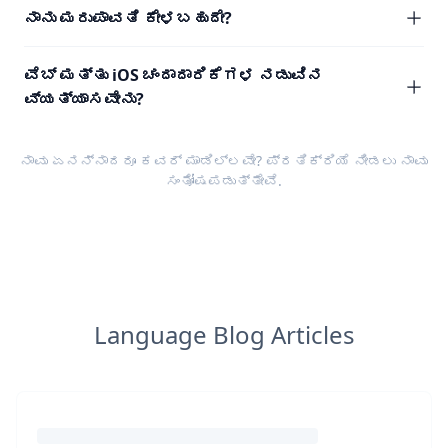
ನಾನು ಮರುಪಾವತಿ ಕೇಳಬಹುದೇ?
ವೆಬ್ ಮತ್ತು iOS ಚಂದಾದಾರಿಕೆಗಳ ನಡುವಿನ
ವ್ಯತ್ಯಾಸವೇನು?
ನಾವು ಏನನ್ನಾದರೂ ಕವರ್ ಮಾಡಿಲ್ಲವೇ?
ಪ್ರತಿಕ್ರಿಯೆ
ನೀಡಲು ನಾವು
ಸಂತೋಷಪಡುತ್ತೇವೆ.
Language Blog Articles