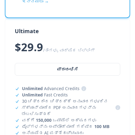
ಇನ್ನಷ್ಟು →
Ultimate
$29.9
/ತಿಂಗಳು, ವಾರ್ಷಿಕ ಬಿಲ್ಲಿಂಗ್
ಪ್ರಾರಂಭಿಸಿ
Unlimited
Advanced Credits
i
Unlimited
Fast Credits
30 ಚಿತ್ರದಿಂದ ಚಿತ್ರಕ್ಕೆ ಅನುವಾದಗಳು/ದಿನ
ಸ್ಕ್ಯಾನ್ ಮಾಡಿದ PDF ಅನುವಾದಗಳನ್ನು
i
ಬೆಂಬಲಿಸುತ್ತದೆ
ವರೆಗೆ
150,000
ಒಮ್ಮೆಲೆ ಅಕ್ಷರಗಳು
ಫೈಲ್‌ಗಳನ್ನು ಅಪ್‌ಲೋಡ್ ಮಾಡಿ ಗರಿಷ್ಠ
100 MB
ಅನಿಯಮಿತ AI ಪತ್ತೆಹಚ್ಚುವುದು