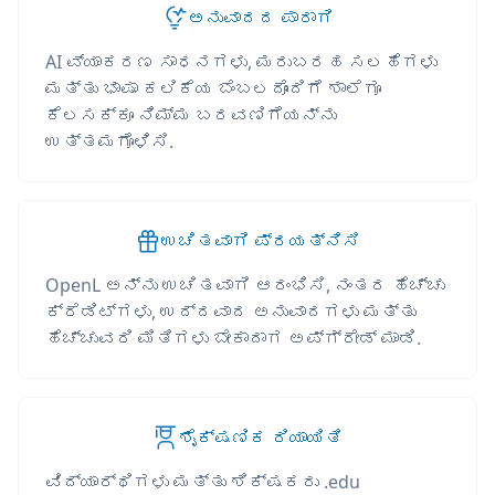
ಅನುವಾದದ ಪಾರಾಗಿ
AI ವ್ಯಾಕರಣ ಸಾಧನಗಳು, ಮರುಬರಹ ಸಲಹೆಗಳು
ಮತ್ತು ಭಾಷಾ ಕಲಿಕೆಯ ಬೆಂಬಲದೊಂದಿಗೆ ಶಾಲೆಗೂ
ಕೆಲಸಕ್ಕೂ ನಿಮ್ಮ ಬರವಣಿಗೆಯನ್ನು
ಉತ್ತಮಗೊಳಿಸಿ.
ಉಚಿತವಾಗಿ ಪ್ರಯತ್ನಿಸಿ
OpenL ಅನ್ನು ಉಚಿತವಾಗಿ ಆರಂಭಿಸಿ, ನಂತರ ಹೆಚ್ಚು
ಕ್ರೆಡಿಟ್‌ಗಳು, ಉದ್ದವಾದ ಅನುವಾದಗಳು ಮತ್ತು
ಹೆಚ್ಚುವರಿ ಮಿತಿಗಳು ಬೇಕಾದಾಗ ಅಪ್‌ಗ್ರೇಡ್ ಮಾಡಿ.
ಶೈಕ್ಷಣಿಕ ರಿಯಾಯಿತಿ
ವಿದ್ಯಾರ್ಥಿಗಳು ಮತ್ತು ಶಿಕ್ಷಕರು .edu