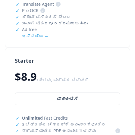
Translate Agent
i
Pro OCR
i
ಕ್ರೋಮ್ ವಿಸ್ತರಣೆ ಬೆಂಬಲ
ಯಾವಾಗ ಬೇಕಾದರೂ ರದ್ದುಮಾಡಬಹುದು
Ad free
ಇನ್ನಷ್ಟು →
Starter
$8.9
/ತಿಂಗಳು, ವಾರ್ಷಿಕ ಬಿಲ್ಲಿಂಗ್
ಪ್ರಾರಂಭಿಸಿ
Unlimited
Fast Credits
3 ಚಿತ್ರದಿಂದ ಚಿತ್ರಕ್ಕೆ ಅನುವಾದಗಳು/ದಿನ
ಸ್ಕ್ಯಾನ್ ಮಾಡಿದ PDF ಅನುವಾದಗಳನ್ನು
i