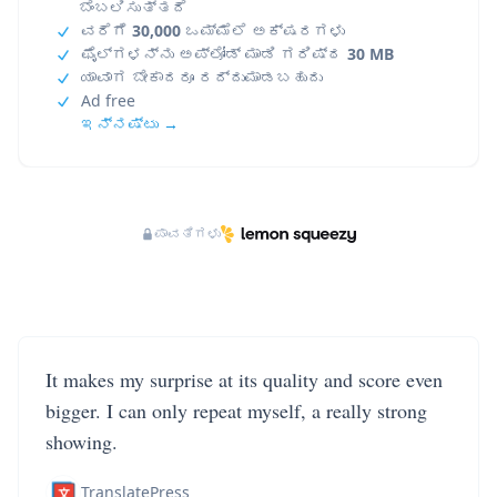
ಬೆಂಬಲಿಸುತ್ತದೆ
ವರೆಗೆ
30,000
ಒಮ್ಮೆಲೆ ಅಕ್ಷರಗಳು
ಫೈಲ್‌ಗಳನ್ನು ಅಪ್‌ಲೋಡ್ ಮಾಡಿ ಗರಿಷ್ಠ
30 MB
ಯಾವಾಗ ಬೇಕಾದರೂ ರದ್ದುಮಾಡಬಹುದು
Ad free
ಇನ್ನಷ್ಟು →
ಪಾವತಿಗಳು
It makes my surprise at its quality and score even
bigger. I can only repeat myself, a really strong
showing.
TranslatePress