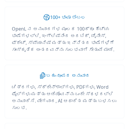
100+ ಭಾಷಾ ಬೆಂಬಲ
OpenL ನ ಅನುವಾದಗಳ ಮೂಲಕ 100ಕ್ಕೂ ಹೆಚ್ಚು
ಭಾಷೆಗಳಲ್ಲಿ, ಇಂಗ್ಲಿಷ್‌ನಿಂದ ಅರಬಿಕ್, ಚೈನೀಸ್,
ಫ್ರೆಂಚ್, ಸ್ಪ್ಯಾನಿಷ್ ಮತ್ತು ಇನ್ನಿತರ ಭಾಷೆಗಳಿಗೆ
ಸಾಂಸ್ಕೃತಿಕ ಅಂತರವನ್ನು ಸುಲಭವಾಗಿ ಸೇತುವೆ ಮಾಡಿ.
ಬಹು-ರೂಪದ ಅನುವಾದ
ಚಿತ್ರಗಳು, ಸ್ಕ್ರೀನ್‌ಶಾಟ್‌ಗಳು, PDFಗಳು, Word
ಫೈಲ್‌ಗಳು ಮತ್ತು ಆಡಿಯೊವನ್ನು ಒಂದೇ ಸ್ಥಳದಲ್ಲಿ
ಅನುವಾದಿಸಿ. ವೇಗವಾದ, AI ಆಧಾರಿತ ಮತ್ತು ಬಳಸಲು
ಸುಲಭ.