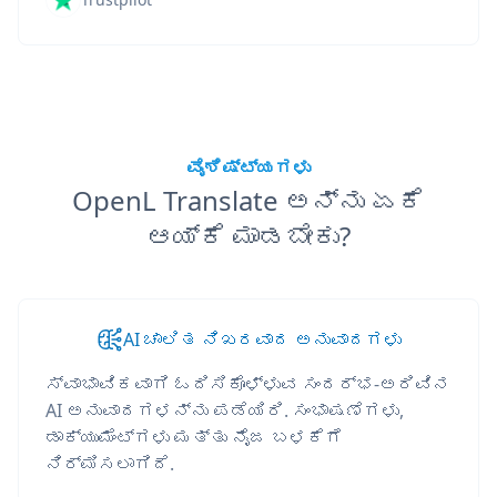
ವೈಶಿಷ್ಟ್ಯಗಳು
OpenL Translate ಅನ್ನು ಏಕೆ
ಆಯ್ಕೆ ಮಾಡಬೇಕು?
AI ಚಾಲಿತ ನಿಖರವಾದ ಅನುವಾದಗಳು
ಸ್ವಾಭಾವಿಕವಾಗಿ ಓದಿಸಿಕೊಳ್ಳುವ ಸಂದರ್ಭ-ಅರಿವಿನ
AI ಅನುವಾದಗಳನ್ನು ಪಡೆಯಿರಿ. ಸಂಭಾಷಣೆಗಳು,
ಡಾಕ್ಯುಮೆಂಟ್‌ಗಳು ಮತ್ತು ನೈಜ ಬಳಕೆಗೆ
ನಿರ್ಮಿಸಲಾಗಿದೆ.