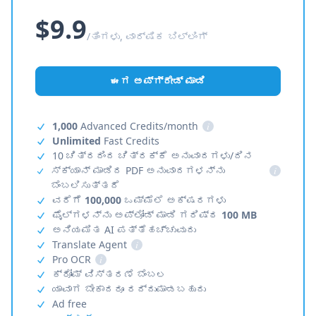
$9.9
/ತಿಂಗಳು, ವಾರ್ಷಿಕ ಬಿಲ್ಲಿಂಗ್
ಈಗ ಅಪ್‌ಗ್ರೇಡ್ ಮಾಡಿ
1,000
Advanced Credits/month
i
Unlimited
Fast Credits
10 ಚಿತ್ರದಿಂದ ಚಿತ್ರಕ್ಕೆ ಅನುವಾದಗಳು/ದಿನ
ಸ್ಕ್ಯಾನ್ ಮಾಡಿದ PDF ಅನುವಾದಗಳನ್ನು
i
ಬೆಂಬಲಿಸುತ್ತದೆ
ವರೆಗೆ
100,000
ಒಮ್ಮೆಲೆ ಅಕ್ಷರಗಳು
ಫೈಲ್‌ಗಳನ್ನು ಅಪ್‌ಲೋಡ್ ಮಾಡಿ ಗರಿಷ್ಠ
100 MB
ಅನಿಯಮಿತ AI ಪತ್ತೆಹಚ್ಚುವುದು
Translate Agent
i
Pro OCR
i
ಕ್ರೋಮ್ ವಿಸ್ತರಣೆ ಬೆಂಬಲ
ಯಾವಾಗ ಬೇಕಾದರೂ ರದ್ದುಮಾಡಬಹುದು
Ad free