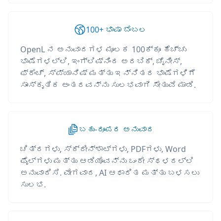
100+ ಭಾಷಾ ಬೆಂಬಲ
OpenL ನ ಅನುವಾದಗಳ ಮೂಲಕ 100ಕ್ಕೂ ಹೆಚ್ಚು
ಭಾಷೆಗಳಲ್ಲಿ, ಇಂಗ್ಲಿಷ್‌ನಿಂದ ಅರಬಿಕ್, ಚೈನೀಸ್,
ಫ್ರೆಂಚ್, ಸ್ಪ್ಯಾನಿಷ್ ಮತ್ತು ಇನ್ನಿತರ ಭಾಷೆಗಳಿಗೆ
ಸಾಂಸ್ಕೃತಿಕ ಅಂತರವನ್ನು ಸುಲಭವಾಗಿ ಸೇತುವೆ ಮಾಡಿ.
ಬಹು-ರೂಪದ ಅನುವಾದ
ಚಿತ್ರಗಳು, ಸ್ಕ್ರೀನ್‌ಶಾಟ್‌ಗಳು, PDFಗಳು, Word
ಫೈಲ್‌ಗಳು ಮತ್ತು ಆಡಿಯೊವನ್ನು ಒಂದೇ ಸ್ಥಳದಲ್ಲಿ
ಅನುವಾದಿಸಿ. ವೇಗವಾದ, AI ಆಧಾರಿತ ಮತ್ತು ಬಳಸಲು
ಸುಲಭ.