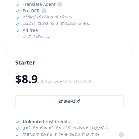
Translate Agent
i
Pro OCR
i
ಕ್ರೋಮ್ ವಿಸ್ತರಣೆ ಬೆಂಬಲ
ಯಾವಾಗ ಬೇಕಾದರೂ ರದ್ದುಮಾಡಬಹುದು
Ad free
ಇನ್ನಷ್ಟು →
Starter
$8.9
/ತಿಂಗಳು, ವಾರ್ಷಿಕ ಬಿಲ್ಲಿಂಗ್
ಪ್ರಾರಂಭಿಸಿ
Unlimited
Fast Credits
3 ಚಿತ್ರದಿಂದ ಚಿತ್ರಕ್ಕೆ ಅನುವಾದಗಳು/ದಿನ
ಸ್ಕ್ಯಾನ್ ಮಾಡಿದ PDF ಅನುವಾದಗಳನ್ನು
i