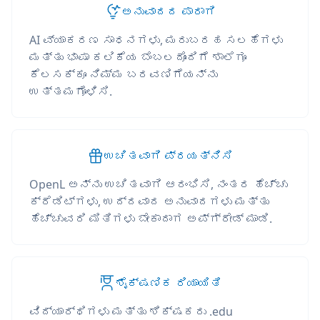
ಅನುವಾದದ ಪಾರಾಗಿ
AI ವ್ಯಾಕರಣ ಸಾಧನಗಳು, ಮರುಬರಹ ಸಲಹೆಗಳು
ಮತ್ತು ಭಾಷಾ ಕಲಿಕೆಯ ಬೆಂಬಲದೊಂದಿಗೆ ಶಾಲೆಗೂ
ಕೆಲಸಕ್ಕೂ ನಿಮ್ಮ ಬರವಣಿಗೆಯನ್ನು
ಉತ್ತಮಗೊಳಿಸಿ.
ಉಚಿತವಾಗಿ ಪ್ರಯತ್ನಿಸಿ
OpenL ಅನ್ನು ಉಚಿತವಾಗಿ ಆರಂಭಿಸಿ, ನಂತರ ಹೆಚ್ಚು
ಕ್ರೆಡಿಟ್‌ಗಳು, ಉದ್ದವಾದ ಅನುವಾದಗಳು ಮತ್ತು
ಹೆಚ್ಚುವರಿ ಮಿತಿಗಳು ಬೇಕಾದಾಗ ಅಪ್‌ಗ್ರೇಡ್ ಮಾಡಿ.
ಶೈಕ್ಷಣಿಕ ರಿಯಾಯಿತಿ
ವಿದ್ಯಾರ್ಥಿಗಳು ಮತ್ತು ಶಿಕ್ಷಕರು .edu