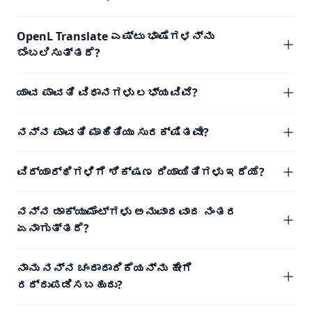
OpenL Translate ಎಷ್ಟು ಭಾಷೆಗಳನ್ನು
ಬೆಂಬಲಿಸುತ್ತದೆ?
ಯಾವ ಪಾವತಿ ವಿಧಾನಗಳು ಲಭ್ಯವಿವೆ?
ನನ್ನ ಪಾವತಿ ಮಾಹಿತಿಯು ಸುರಕ್ಷಿತವೇ?
ವಿದ್ಯಾರ್ಥಿಗಳಿಗೆ ಶಿಕ್ಷಣ ರಿಯಾಯಿತಿಗಳು ಇದೆಯೆ?
ನನ್ನ ಡಾಕ್ಯುಮೆಂಟ್‌ಗಳು ಅನುವಾದವಾದ ನಂತರ
ಏನಾಗುತ್ತದೆ?
ನಾನು ನನ್ನ ಚಂದಾದಾರಿಕೆಯನ್ನು ಹೇಗೆ
ರದ್ದುಪಡಿಸಬಹುದು?