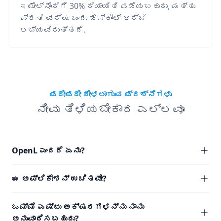
ಇಮೇಲ್‌ನೊಂದಿಗೆ 30% ರಿಯಾಯಿತಿ ಪಡೆಯಬಹುದು, ಮತ್ತು
ಪ್ರತಿ ವರ್ಷ ಒಂದು ಡಿಸ್ಕೌಂಟ್ ಅರ್ಜಿ
ಲಭ್ಯವಿರುತ್ತದೆ.
ಪದೇಪದೇ ಕೇಳಲಾಗುವ ಪ್ರಶ್ನೆಗಳು
ನೀವು ತಿಳಿಯಬೇಕಾದ ಎಲ್ಲವೂ
OpenL ಎಂದರೆ ಏನು?
ಈ ಅಪ್ಲಿಕೇಶನ್ ಉಚಿತವೇ?
ಒಮ್ಮೆ ಎಷ್ಟು ಅಕ್ಷರಗಳನ್ನು ನಾನು
ಅನುವಾದಿಸಬಹುದು?