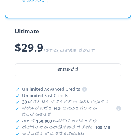
ಇನ್ನಷ್ಟು →
Ultimate
$29.9
/ತಿಂಗಳು, ವಾರ್ಷಿಕ ಬಿಲ್ಲಿಂಗ್
ಪ್ರಾರಂಭಿಸಿ
Unlimited
Advanced Credits
i
Unlimited
Fast Credits
30 ಚಿತ್ರದಿಂದ ಚಿತ್ರಕ್ಕೆ ಅನುವಾದಗಳು/ದಿನ
ಸ್ಕ್ಯಾನ್ ಮಾಡಿದ PDF ಅನುವಾದಗಳನ್ನು
i
ಬೆಂಬಲಿಸುತ್ತದೆ
ವರೆಗೆ
150,000
ಒಮ್ಮೆಲೆ ಅಕ್ಷರಗಳು
ಫೈಲ್‌ಗಳನ್ನು ಅಪ್‌ಲೋಡ್ ಮಾಡಿ ಗರಿಷ್ಠ
100 MB
ಅನಿಯಮಿತ AI ಪತ್ತೆಹಚ್ಚುವುದು