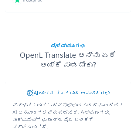
ವೈಶಿಷ್ಟ್ಯಗಳು
OpenL Translate ಅನ್ನು ಏಕೆ
ಆಯ್ಕೆ ಮಾಡಬೇಕು?
AI ಚಾಲಿತ ನಿಖರವಾದ ಅನುವಾದಗಳು
ಸ್ವಾಭಾವಿಕವಾಗಿ ಓದಿಸಿಕೊಳ್ಳುವ ಸಂದರ್ಭ-ಅರಿವಿನ
AI ಅನುವಾದಗಳನ್ನು ಪಡೆಯಿರಿ. ಸಂಭಾಷಣೆಗಳು,
ಡಾಕ್ಯುಮೆಂಟ್‌ಗಳು ಮತ್ತು ನೈಜ ಬಳಕೆಗೆ
ನಿರ್ಮಿಸಲಾಗಿದೆ.