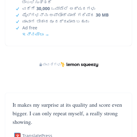
ಬೆಂಬಲಿಸುತ್ತದೆ
ವರೆಗೆ
30,000
ಒಮ್ಮೆಲೆ ಅಕ್ಷರಗಳು
ಫೈಲ್‌ಗಳನ್ನು ಅಪ್‌ಲೋಡ್ ಮಾಡಿ ಗರಿಷ್ಠ
30 MB
ಯಾವಾಗ ಬೇಕಾದರೂ ರದ್ದುಮಾಡಬಹುದು
Ad free
ಇನ್ನಷ್ಟು →
ಪಾವತಿಗಳು
It makes my surprise at its quality and score even
bigger. I can only repeat myself, a really strong
showing.
TranslatePress