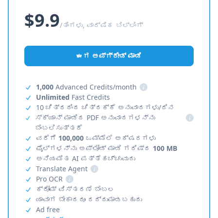
$9.9
/ತಿಂಗಳು, ವಾರ್ಷಿಕ ಬಿಲ್ಲಿಂಗ್
ಈಗ ಅಪ್‌ಗ್ರೇಡ್ ಮಾಡಿ
1,000
Advanced Credits/month
i
Unlimited
Fast Credits
10 ಚಿತ್ರದಿಂದ ಚಿತ್ರಕ್ಕೆ ಅನುವಾದಗಳು/ದಿನ
ಸ್ಕ್ಯಾನ್ ಮಾಡಿದ PDF ಅನುವಾದಗಳನ್ನು
i
ಬೆಂಬಲಿಸುತ್ತದೆ
ವರೆಗೆ
100,000
ಒಮ್ಮೆಲೆ ಅಕ್ಷರಗಳು
ಫೈಲ್‌ಗಳನ್ನು ಅಪ್‌ಲೋಡ್ ಮಾಡಿ ಗರಿಷ್ಠ
100 MB
ಅನಿಯಮಿತ AI ಪತ್ತೆಹಚ್ಚುವುದು
Translate Agent
i
Pro OCR
i
ಕ್ರೋಮ್ ವಿಸ್ತರಣೆ ಬೆಂಬಲ
ಯಾವಾಗ ಬೇಕಾದರೂ ರದ್ದುಮಾಡಬಹುದು
Ad free