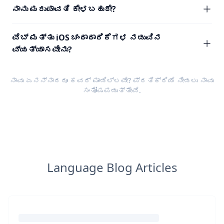
ನಾನು ಮರುಪಾವತಿ ಕೇಳಬಹುದೇ?
ವೆಬ್ ಮತ್ತು iOS ಚಂದಾದಾರಿಕೆಗಳ ನಡುವಿನ
ವ್ಯತ್ಯಾಸವೇನು?
ನಾವು ಏನನ್ನಾದರೂ ಕವರ್ ಮಾಡಿಲ್ಲವೇ?
ಪ್ರತಿಕ್ರಿಯೆ
ನೀಡಲು ನಾವು
ಸಂತೋಷಪಡುತ್ತೇವೆ.
Language Blog Articles