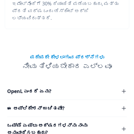
ಇಮೇಲ್‌ನೊಂದಿಗೆ 30% ರಿಯಾಯಿತಿ ಪಡೆಯಬಹುದು, ಮತ್ತು
ಪ್ರತಿ ವರ್ಷ ಒಂದು ಡಿಸ್ಕೌಂಟ್ ಅರ್ಜಿ
ಲಭ್ಯವಿರುತ್ತದೆ.
ಪದೇಪದೇ ಕೇಳಲಾಗುವ ಪ್ರಶ್ನೆಗಳು
ನೀವು ತಿಳಿಯಬೇಕಾದ ಎಲ್ಲವೂ
OpenL ಎಂದರೆ ಏನು?
ಈ ಅಪ್ಲಿಕೇಶನ್ ಉಚಿತವೇ?
ಒಮ್ಮೆ ಎಷ್ಟು ಅಕ್ಷರಗಳನ್ನು ನಾನು
ಅನುವಾದಿಸಬಹುದು?