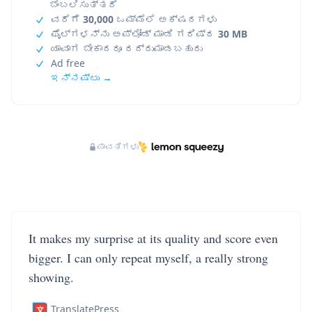
ಬೆಂಬಲಿಸುತ್ತದೆ
ವರೆಗೆ
30,000
ಒಮ್ಮೆಲೆ ಅಕ್ಷರಗಳು
ಫೈಲ್‌ಗಳನ್ನು ಅಪ್‌ಲೋಡ್ ಮಾಡಿ ಗರಿಷ್ಠ
30 MB
ಯಾವಾಗ ಬೇಕಾದರೂ ರದ್ದುಮಾಡಬಹುದು
Ad free
ಇನ್ನಷ್ಟು →
ಪಾವತಿಗಳು
It makes my surprise at its quality and score even
bigger. I can only repeat myself, a really strong
showing.
TranslatePress