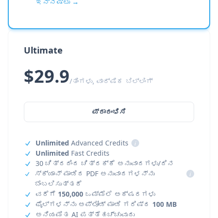
ಇನ್ನಷ್ಟು →
Ultimate
$29.9
/ತಿಂಗಳು, ವಾರ್ಷಿಕ ಬಿಲ್ಲಿಂಗ್
ಪ್ರಾರಂಭಿಸಿ
Unlimited
Advanced Credits
i
Unlimited
Fast Credits
30 ಚಿತ್ರದಿಂದ ಚಿತ್ರಕ್ಕೆ ಅನುವಾದಗಳು/ದಿನ
ಸ್ಕ್ಯಾನ್ ಮಾಡಿದ PDF ಅನುವಾದಗಳನ್ನು
i
ಬೆಂಬಲಿಸುತ್ತದೆ
ವರೆಗೆ
150,000
ಒಮ್ಮೆಲೆ ಅಕ್ಷರಗಳು
ಫೈಲ್‌ಗಳನ್ನು ಅಪ್‌ಲೋಡ್ ಮಾಡಿ ಗರಿಷ್ಠ
100 MB
ಅನಿಯಮಿತ AI ಪತ್ತೆಹಚ್ಚುವುದು