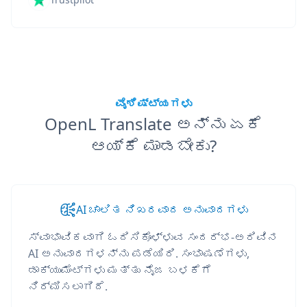
ವೈಶಿಷ್ಟ್ಯಗಳು
OpenL Translate ಅನ್ನು ಏಕೆ
ಆಯ್ಕೆ ಮಾಡಬೇಕು?
AI ಚಾಲಿತ ನಿಖರವಾದ ಅನುವಾದಗಳು
ಸ್ವಾಭಾವಿಕವಾಗಿ ಓದಿಸಿಕೊಳ್ಳುವ ಸಂದರ್ಭ-ಅರಿವಿನ
AI ಅನುವಾದಗಳನ್ನು ಪಡೆಯಿರಿ. ಸಂಭಾಷಣೆಗಳು,
ಡಾಕ್ಯುಮೆಂಟ್‌ಗಳು ಮತ್ತು ನೈಜ ಬಳಕೆಗೆ
ನಿರ್ಮಿಸಲಾಗಿದೆ.