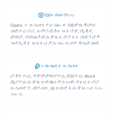
100+ ಭಾಷಾ ಬೆಂಬಲ
OpenL ನ ಅನುವಾದಗಳ ಮೂಲಕ 100ಕ್ಕೂ ಹೆಚ್ಚು
ಭಾಷೆಗಳಲ್ಲಿ, ಇಂಗ್ಲಿಷ್‌ನಿಂದ ಅರಬಿಕ್, ಚೈನೀಸ್,
ಫ್ರೆಂಚ್, ಸ್ಪ್ಯಾನಿಷ್ ಮತ್ತು ಇನ್ನಿತರ ಭಾಷೆಗಳಿಗೆ
ಸಾಂಸ್ಕೃತಿಕ ಅಂತರವನ್ನು ಸುಲಭವಾಗಿ ಸೇತುವೆ ಮಾಡಿ.
ಬಹು-ರೂಪದ ಅನುವಾದ
ಚಿತ್ರಗಳು, ಸ್ಕ್ರೀನ್‌ಶಾಟ್‌ಗಳು, PDFಗಳು, Word
ಫೈಲ್‌ಗಳು ಮತ್ತು ಆಡಿಯೊವನ್ನು ಒಂದೇ ಸ್ಥಳದಲ್ಲಿ
ಅನುವಾದಿಸಿ. ವೇಗವಾದ, AI ಆಧಾರಿತ ಮತ್ತು ಬಳಸಲು
ಸುಲಭ.