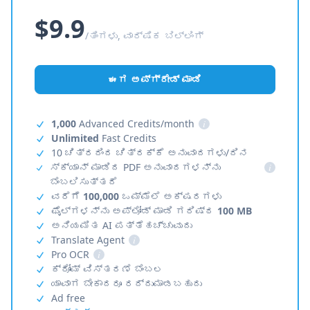
$9.9
/ತಿಂಗಳು, ವಾರ್ಷಿಕ ಬಿಲ್ಲಿಂಗ್
ಈಗ ಅಪ್‌ಗ್ರೇಡ್ ಮಾಡಿ
1,000
Advanced Credits/month
i
Unlimited
Fast Credits
10 ಚಿತ್ರದಿಂದ ಚಿತ್ರಕ್ಕೆ ಅನುವಾದಗಳು/ದಿನ
ಸ್ಕ್ಯಾನ್ ಮಾಡಿದ PDF ಅನುವಾದಗಳನ್ನು
i
ಬೆಂಬಲಿಸುತ್ತದೆ
ವರೆಗೆ
100,000
ಒಮ್ಮೆಲೆ ಅಕ್ಷರಗಳು
ಫೈಲ್‌ಗಳನ್ನು ಅಪ್‌ಲೋಡ್ ಮಾಡಿ ಗರಿಷ್ಠ
100 MB
ಅನಿಯಮಿತ AI ಪತ್ತೆಹಚ್ಚುವುದು
Translate Agent
i
Pro OCR
i
ಕ್ರೋಮ್ ವಿಸ್ತರಣೆ ಬೆಂಬಲ
ಯಾವಾಗ ಬೇಕಾದರೂ ರದ್ದುಮಾಡಬಹುದು
Ad free