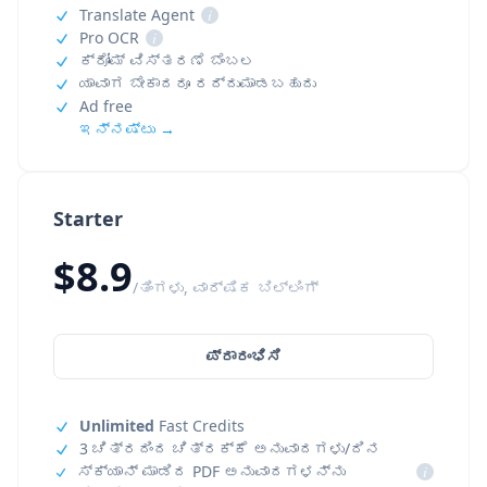
Translate Agent
i
Pro OCR
i
ಕ್ರೋಮ್ ವಿಸ್ತರಣೆ ಬೆಂಬಲ
ಯಾವಾಗ ಬೇಕಾದರೂ ರದ್ದುಮಾಡಬಹುದು
Ad free
ಇನ್ನಷ್ಟು →
Starter
$8.9
/ತಿಂಗಳು, ವಾರ್ಷಿಕ ಬಿಲ್ಲಿಂಗ್
ಪ್ರಾರಂಭಿಸಿ
Unlimited
Fast Credits
3 ಚಿತ್ರದಿಂದ ಚಿತ್ರಕ್ಕೆ ಅನುವಾದಗಳು/ದಿನ
ಸ್ಕ್ಯಾನ್ ಮಾಡಿದ PDF ಅನುವಾದಗಳನ್ನು
i