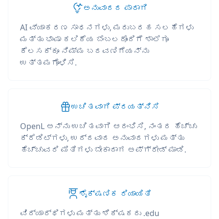
ಅನುವಾದದ ಪಾರಾಗಿ
AI ವ್ಯಾಕರಣ ಸಾಧನಗಳು, ಮರುಬರಹ ಸಲಹೆಗಳು
ಮತ್ತು ಭಾಷಾ ಕಲಿಕೆಯ ಬೆಂಬಲದೊಂದಿಗೆ ಶಾಲೆಗೂ
ಕೆಲಸಕ್ಕೂ ನಿಮ್ಮ ಬರವಣಿಗೆಯನ್ನು
ಉತ್ತಮಗೊಳಿಸಿ.
ಉಚಿತವಾಗಿ ಪ್ರಯತ್ನಿಸಿ
OpenL ಅನ್ನು ಉಚಿತವಾಗಿ ಆರಂಭಿಸಿ, ನಂತರ ಹೆಚ್ಚು
ಕ್ರೆಡಿಟ್‌ಗಳು, ಉದ್ದವಾದ ಅನುವಾದಗಳು ಮತ್ತು
ಹೆಚ್ಚುವರಿ ಮಿತಿಗಳು ಬೇಕಾದಾಗ ಅಪ್‌ಗ್ರೇಡ್ ಮಾಡಿ.
ಶೈಕ್ಷಣಿಕ ರಿಯಾಯಿತಿ
ವಿದ್ಯಾರ್ಥಿಗಳು ಮತ್ತು ಶಿಕ್ಷಕರು .edu