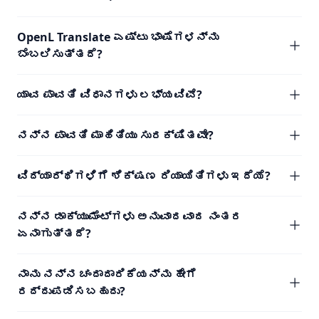
OpenL Translate ಎಷ್ಟು ಭಾಷೆಗಳನ್ನು
ಬೆಂಬಲಿಸುತ್ತದೆ?
ಯಾವ ಪಾವತಿ ವಿಧಾನಗಳು ಲಭ್ಯವಿವೆ?
ನನ್ನ ಪಾವತಿ ಮಾಹಿತಿಯು ಸುರಕ್ಷಿತವೇ?
ವಿದ್ಯಾರ್ಥಿಗಳಿಗೆ ಶಿಕ್ಷಣ ರಿಯಾಯಿತಿಗಳು ಇದೆಯೆ?
ನನ್ನ ಡಾಕ್ಯುಮೆಂಟ್‌ಗಳು ಅನುವಾದವಾದ ನಂತರ
ಏನಾಗುತ್ತದೆ?
ನಾನು ನನ್ನ ಚಂದಾದಾರಿಕೆಯನ್ನು ಹೇಗೆ
ರದ್ದುಪಡಿಸಬಹುದು?