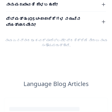
ನಾನು ಮರುಪಾವತಿ ಕೇಳಬಹುದೇ?
ವೆಬ್ ಮತ್ತು iOS ಚಂದಾದಾರಿಕೆಗಳ ನಡುವಿನ
ವ್ಯತ್ಯಾಸವೇನು?
ನಾವು ಏನನ್ನಾದರೂ ಕವರ್ ಮಾಡಿಲ್ಲವೇ?
ಪ್ರತಿಕ್ರಿಯೆ
ನೀಡಲು ನಾವು
ಸಂತೋಷಪಡುತ್ತೇವೆ.
Language Blog Articles