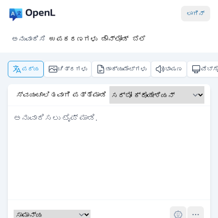
ಲಾಗಿನ್
ಅನುವಾದಿಸಿ
ಉಪಕರಣಗಳು
ಡೌನ್‌ಲೋಡ್
ಬೆಲೆ
ಪಠ್ಯ
ಚಿತ್ರಗಳು
ಡಾಕ್ಯುಮೆಂಟ್‌ಗಳು
ಭಾಷಣ
ವೆಬ್‌ಸ
ಸ್ವಯಂಚಾಲಿತವಾಗಿ ಪತ್ತೆಮಾಡಿ
Pro