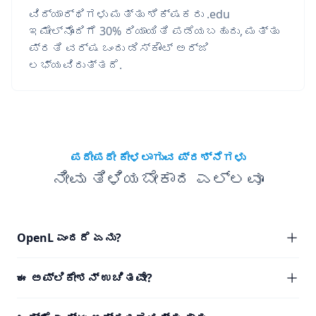
ವಿದ್ಯಾರ್ಥಿಗಳು ಮತ್ತು ಶಿಕ್ಷಕರು .edu
ಇಮೇಲ್‌ನೊಂದಿಗೆ 30% ರಿಯಾಯಿತಿ ಪಡೆಯಬಹುದು, ಮತ್ತು
ಪ್ರತಿ ವರ್ಷ ಒಂದು ಡಿಸ್ಕೌಂಟ್ ಅರ್ಜಿ
ಲಭ್ಯವಿರುತ್ತದೆ.
ಪದೇಪದೇ ಕೇಳಲಾಗುವ ಪ್ರಶ್ನೆಗಳು
ನೀವು ತಿಳಿಯಬೇಕಾದ ಎಲ್ಲವೂ
OpenL ಎಂದರೆ ಏನು?
ಈ ಅಪ್ಲಿಕೇಶನ್ ಉಚಿತವೇ?