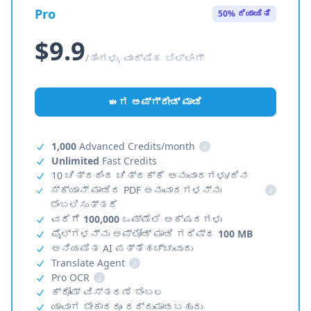
Pro
50% ರಿಯಾಯಿತಿ
$9.9
/ತಿಂಗಳು, ವಾರ್ಷಿಕ ಬಿಲ್ಲಿಂಗ್
ಈಗ ಅಪ್‌ಗ್ರೇಡ್ ಮಾಡಿ
1,000
Advanced Credits/month
i
Unlimited
Fast Credits
10 ಚಿತ್ರದಿಂದ ಚಿತ್ರಕ್ಕೆ ಅನುವಾದಗಳು/ದಿನ
ಸ್ಕ್ಯಾನ್ ಮಾಡಿದ PDF ಅನುವಾದಗಳನ್ನು
i
ಬೆಂಬಲಿಸುತ್ತದೆ
ವರೆಗೆ
100,000
ಒಮ್ಮೆಲೆ ಅಕ್ಷರಗಳು
ಫೈಲ್‌ಗಳನ್ನು ಅಪ್‌ಲೋಡ್ ಮಾಡಿ ಗರಿಷ್ಠ
100 MB
ಅನಿಯಮಿತ AI ಪತ್ತೆಹಚ್ಚುವುದು
Translate Agent
i
Pro OCR
i
ಕ್ರೋಮ್ ವಿಸ್ತರಣೆ ಬೆಂಬಲ
ಯಾವಾಗ ಬೇಕಾದರೂ ರದ್ದುಮಾಡಬಹುದು