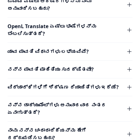
ಒಮ್ಮೆ ಎಷ್ಟು ಅಕ್ಷರಗಳನ್ನು ನಾನು
ಅನುವಾದಿಸಬಹುದು?
OpenL Translate ಎಷ್ಟು ಭಾಷೆಗಳನ್ನು
ಬೆಂಬಲಿಸುತ್ತದೆ?
ಯಾವ ಪಾವತಿ ವಿಧಾನಗಳು ಲಭ್ಯವಿವೆ?
ನನ್ನ ಪಾವತಿ ಮಾಹಿತಿಯು ಸುರಕ್ಷಿತವೇ?
ವಿದ್ಯಾರ್ಥಿಗಳಿಗೆ ಶಿಕ್ಷಣ ರಿಯಾಯಿತಿಗಳು ಇದೆಯೆ?
ನನ್ನ ಡಾಕ್ಯುಮೆಂಟ್‌ಗಳು ಅನುವಾದವಾದ ನಂತರ
ಏನಾಗುತ್ತದೆ?
ನಾನು ನನ್ನ ಚಂದಾದಾರಿಕೆಯನ್ನು ಹೇಗೆ
ರದ್ದುಪಡಿಸಬಹುದು?