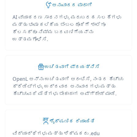
ಅನುವಾದದ ಪಾರಾಗಿ
AI ವ್ಯಾಕರಣ ಸಾಧನಗಳು, ಮರುಬರಹ ಸಲಹೆಗಳು
ಮತ್ತು ಭಾಷಾ ಕಲಿಕೆಯ ಬೆಂಬಲದೊಂದಿಗೆ ಶಾಲೆಗೂ
ಕೆಲಸಕ್ಕೂ ನಿಮ್ಮ ಬರವಣಿಗೆಯನ್ನು
ಉತ್ತಮಗೊಳಿಸಿ.
ಉಚಿತವಾಗಿ ಪ್ರಯತ್ನಿಸಿ
OpenL ಅನ್ನು ಉಚಿತವಾಗಿ ಆರಂಭಿಸಿ, ನಂತರ ಹೆಚ್ಚು
ಕ್ರೆಡಿಟ್‌ಗಳು, ಉದ್ದವಾದ ಅನುವಾದಗಳು ಮತ್ತು
ಹೆಚ್ಚುವರಿ ಮಿತಿಗಳು ಬೇಕಾದಾಗ ಅಪ್‌ಗ್ರೇಡ್ ಮಾಡಿ.
ಶೈಕ್ಷಣಿಕ ರಿಯಾಯಿತಿ
ವಿದ್ಯಾರ್ಥಿಗಳು ಮತ್ತು ಶಿಕ್ಷಕರು .edu