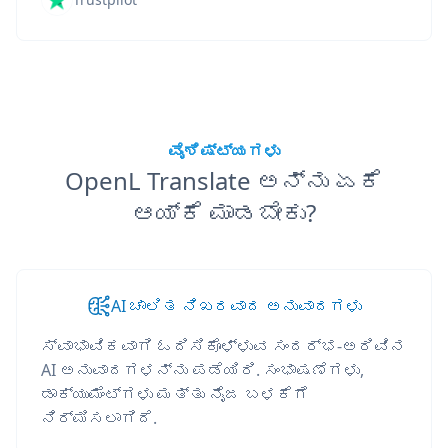
ವೈಶಿಷ್ಟ್ಯಗಳು
OpenL Translate ಅನ್ನು ಏಕೆ
ಆಯ್ಕೆ ಮಾಡಬೇಕು?
AI ಚಾಲಿತ ನಿಖರವಾದ ಅನುವಾದಗಳು
ಸ್ವಾಭಾವಿಕವಾಗಿ ಓದಿಸಿಕೊಳ್ಳುವ ಸಂದರ್ಭ-ಅರಿವಿನ
AI ಅನುವಾದಗಳನ್ನು ಪಡೆಯಿರಿ. ಸಂಭಾಷಣೆಗಳು,
ಡಾಕ್ಯುಮೆಂಟ್‌ಗಳು ಮತ್ತು ನೈಜ ಬಳಕೆಗೆ
ನಿರ್ಮಿಸಲಾಗಿದೆ.