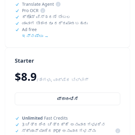
Translate Agent
i
Pro OCR
i
ಕ್ರೋಮ್ ವಿಸ್ತರಣೆ ಬೆಂಬಲ
ಯಾವಾಗ ಬೇಕಾದರೂ ರದ್ದುಮಾಡಬಹುದು
Ad free
ಇನ್ನಷ್ಟು →
Starter
$8.9
/ತಿಂಗಳು, ವಾರ್ಷಿಕ ಬಿಲ್ಲಿಂಗ್
ಪ್ರಾರಂಭಿಸಿ
Unlimited
Fast Credits
3 ಚಿತ್ರದಿಂದ ಚಿತ್ರಕ್ಕೆ ಅನುವಾದಗಳು/ದಿನ
ಸ್ಕ್ಯಾನ್ ಮಾಡಿದ PDF ಅನುವಾದಗಳನ್ನು
i