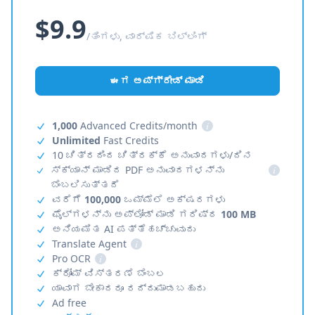
$9.9
/ತಿಂಗಳು, ವಾರ್ಷಿಕ ಬಿಲ್ಲಿಂಗ್
ಈಗ ಅಪ್‌ಗ್ರೇಡ್ ಮಾಡಿ
1,000
Advanced Credits/month
i
Unlimited
Fast Credits
10 ಚಿತ್ರದಿಂದ ಚಿತ್ರಕ್ಕೆ ಅನುವಾದಗಳು/ದಿನ
ಸ್ಕ್ಯಾನ್ ಮಾಡಿದ PDF ಅನುವಾದಗಳನ್ನು
i
ಬೆಂಬಲಿಸುತ್ತದೆ
ವರೆಗೆ
100,000
ಒಮ್ಮೆಲೆ ಅಕ್ಷರಗಳು
ಫೈಲ್‌ಗಳನ್ನು ಅಪ್‌ಲೋಡ್ ಮಾಡಿ ಗರಿಷ್ಠ
100 MB
ಅನಿಯಮಿತ AI ಪತ್ತೆಹಚ್ಚುವುದು
Translate Agent
i
Pro OCR
i
ಕ್ರೋಮ್ ವಿಸ್ತರಣೆ ಬೆಂಬಲ
ಯಾವಾಗ ಬೇಕಾದರೂ ರದ್ದುಮಾಡಬಹುದು
Ad free