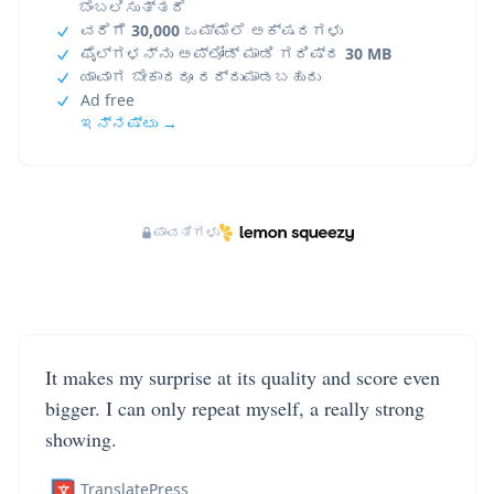
ಬೆಂಬಲಿಸುತ್ತದೆ
ವರೆಗೆ
30,000
ಒಮ್ಮೆಲೆ ಅಕ್ಷರಗಳು
ಫೈಲ್‌ಗಳನ್ನು ಅಪ್‌ಲೋಡ್ ಮಾಡಿ ಗರಿಷ್ಠ
30 MB
ಯಾವಾಗ ಬೇಕಾದರೂ ರದ್ದುಮಾಡಬಹುದು
Ad free
ಇನ್ನಷ್ಟು →
ಪಾವತಿಗಳು
It makes my surprise at its quality and score even
bigger. I can only repeat myself, a really strong
showing.
TranslatePress