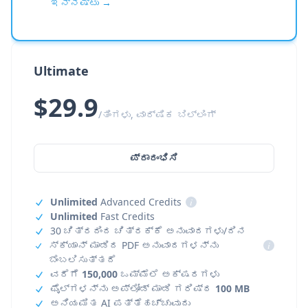
ಇನ್ನಷ್ಟು →
Ultimate
$29.9
/ತಿಂಗಳು, ವಾರ್ಷಿಕ ಬಿಲ್ಲಿಂಗ್
ಪ್ರಾರಂಭಿಸಿ
Unlimited
Advanced Credits
i
Unlimited
Fast Credits
30 ಚಿತ್ರದಿಂದ ಚಿತ್ರಕ್ಕೆ ಅನುವಾದಗಳು/ದಿನ
ಸ್ಕ್ಯಾನ್ ಮಾಡಿದ PDF ಅನುವಾದಗಳನ್ನು
i
ಬೆಂಬಲಿಸುತ್ತದೆ
ವರೆಗೆ
150,000
ಒಮ್ಮೆಲೆ ಅಕ್ಷರಗಳು
ಫೈಲ್‌ಗಳನ್ನು ಅಪ್‌ಲೋಡ್ ಮಾಡಿ ಗರಿಷ್ಠ
100 MB
ಅನಿಯಮಿತ AI ಪತ್ತೆಹಚ್ಚುವುದು