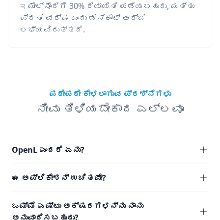
ಇಮೇಲ್‌ನೊಂದಿಗೆ 30% ರಿಯಾಯಿತಿ ಪಡೆಯಬಹುದು, ಮತ್ತು
ಪ್ರತಿ ವರ್ಷ ಒಂದು ಡಿಸ್ಕೌಂಟ್ ಅರ್ಜಿ
ಲಭ್ಯವಿರುತ್ತದೆ.
ಪದೇಪದೇ ಕೇಳಲಾಗುವ ಪ್ರಶ್ನೆಗಳು
ನೀವು ತಿಳಿಯಬೇಕಾದ ಎಲ್ಲವೂ
OpenL ಎಂದರೆ ಏನು?
ಈ ಅಪ್ಲಿಕೇಶನ್ ಉಚಿತವೇ?
ಒಮ್ಮೆ ಎಷ್ಟು ಅಕ್ಷರಗಳನ್ನು ನಾನು
ಅನುವಾದಿಸಬಹುದು?