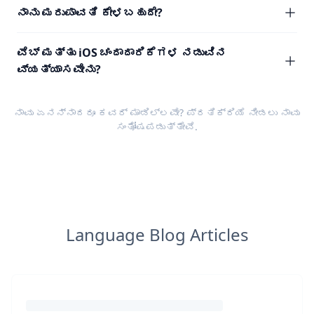
ನಾನು ಮರುಪಾವತಿ ಕೇಳಬಹುದೇ?
ವೆಬ್ ಮತ್ತು iOS ಚಂದಾದಾರಿಕೆಗಳ ನಡುವಿನ
ವ್ಯತ್ಯಾಸವೇನು?
ನಾವು ಏನನ್ನಾದರೂ ಕವರ್ ಮಾಡಿಲ್ಲವೇ?
ಪ್ರತಿಕ್ರಿಯೆ
ನೀಡಲು ನಾವು
ಸಂತೋಷಪಡುತ್ತೇವೆ.
Language Blog Articles