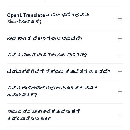
OpenL Translate ಎಷ್ಟು ಭಾಷೆಗಳನ್ನು
ಬೆಂಬಲಿಸುತ್ತದೆ?
ಯಾವ ಪಾವತಿ ವಿಧಾನಗಳು ಲಭ್ಯವಿವೆ?
ನನ್ನ ಪಾವತಿ ಮಾಹಿತಿಯು ಸುರಕ್ಷಿತವೇ?
ವಿದ್ಯಾರ್ಥಿಗಳಿಗೆ ಶಿಕ್ಷಣ ರಿಯಾಯಿತಿಗಳು ಇದೆಯೆ?
ನನ್ನ ಡಾಕ್ಯುಮೆಂಟ್‌ಗಳು ಅನುವಾದವಾದ ನಂತರ
ಏನಾಗುತ್ತದೆ?
ನಾನು ನನ್ನ ಚಂದಾದಾರಿಕೆಯನ್ನು ಹೇಗೆ
ರದ್ದುಪಡಿಸಬಹುದು?