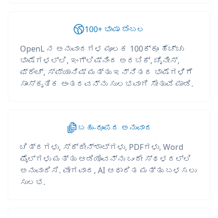
100+ ಭಾಷಾ ಬೆಂಬಲ
OpenL ನ ಅನುವಾದಗಳ ಮೂಲಕ 100ಕ್ಕೂ ಹೆಚ್ಚು
ಭಾಷೆಗಳಲ್ಲಿ, ಇಂಗ್ಲಿಷ್‌ನಿಂದ ಅರಬಿಕ್, ಚೈನೀಸ್,
ಫ್ರೆಂಚ್, ಸ್ಪ್ಯಾನಿಷ್ ಮತ್ತು ಇನ್ನಿತರ ಭಾಷೆಗಳಿಗೆ
ಸಾಂಸ್ಕೃತಿಕ ಅಂತರವನ್ನು ಸುಲಭವಾಗಿ ಸೇತುವೆ ಮಾಡಿ.
ಬಹು-ರೂಪದ ಅನುವಾದ
ಚಿತ್ರಗಳು, ಸ್ಕ್ರೀನ್‌ಶಾಟ್‌ಗಳು, PDFಗಳು, Word
ಫೈಲ್‌ಗಳು ಮತ್ತು ಆಡಿಯೊವನ್ನು ಒಂದೇ ಸ್ಥಳದಲ್ಲಿ
ಅನುವಾದಿಸಿ. ವೇಗವಾದ, AI ಆಧಾರಿತ ಮತ್ತು ಬಳಸಲು
ಸುಲಭ.