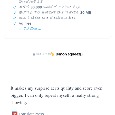
ಬೆಂಬಲಿಸುತ್ತದೆ
ವರೆಗೆ
30,000
ಒಮ್ಮೆಲೆ ಅಕ್ಷರಗಳು
ಫೈಲ್‌ಗಳನ್ನು ಅಪ್‌ಲೋಡ್ ಮಾಡಿ ಗರಿಷ್ಠ
30 MB
ಯಾವಾಗ ಬೇಕಾದರೂ ರದ್ದುಮಾಡಬಹುದು
Ad free
ಇನ್ನಷ್ಟು →
ಪಾವತಿಗಳು
It makes my surprise at its quality and score even
bigger. I can only repeat myself, a really strong
showing.
TranslatePress