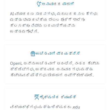
ಅನುವಾದದ ಪಾರಾಗಿ
AI ವ್ಯಾಕರಣ ಸಾಧನಗಳು, ಮರುಬರಹ ಸಲಹೆಗಳು
ಮತ್ತು ಭಾಷಾ ಕಲಿಕೆಯ ಬೆಂಬಲದೊಂದಿಗೆ ಶಾಲೆಗೂ
ಕೆಲಸಕ್ಕೂ ನಿಮ್ಮ ಬರವಣಿಗೆಯನ್ನು
ಉತ್ತಮಗೊಳಿಸಿ.
ಉಚಿತವಾಗಿ ಪ್ರಯತ್ನಿಸಿ
OpenL ಅನ್ನು ಉಚಿತವಾಗಿ ಆರಂಭಿಸಿ, ನಂತರ ಹೆಚ್ಚು
ಕ್ರೆಡಿಟ್‌ಗಳು, ಉದ್ದವಾದ ಅನುವಾದಗಳು ಮತ್ತು
ಹೆಚ್ಚುವರಿ ಮಿತಿಗಳು ಬೇಕಾದಾಗ ಅಪ್‌ಗ್ರೇಡ್ ಮಾಡಿ.
ಶೈಕ್ಷಣಿಕ ರಿಯಾಯಿತಿ
ವಿದ್ಯಾರ್ಥಿಗಳು ಮತ್ತು ಶಿಕ್ಷಕರು .edu