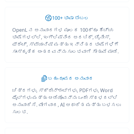
100+ ಭಾಷಾ ಬೆಂಬಲ
OpenL ನ ಅನುವಾದಗಳ ಮೂಲಕ 100ಕ್ಕೂ ಹೆಚ್ಚು
ಭಾಷೆಗಳಲ್ಲಿ, ಇಂಗ್ಲಿಷ್‌ನಿಂದ ಅರಬಿಕ್, ಚೈನೀಸ್,
ಫ್ರೆಂಚ್, ಸ್ಪ್ಯಾನಿಷ್ ಮತ್ತು ಇನ್ನಿತರ ಭಾಷೆಗಳಿಗೆ
ಸಾಂಸ್ಕೃತಿಕ ಅಂತರವನ್ನು ಸುಲಭವಾಗಿ ಸೇತುವೆ ಮಾಡಿ.
ಬಹು-ರೂಪದ ಅನುವಾದ
ಚಿತ್ರಗಳು, ಸ್ಕ್ರೀನ್‌ಶಾಟ್‌ಗಳು, PDFಗಳು, Word
ಫೈಲ್‌ಗಳು ಮತ್ತು ಆಡಿಯೊವನ್ನು ಒಂದೇ ಸ್ಥಳದಲ್ಲಿ
ಅನುವಾದಿಸಿ. ವೇಗವಾದ, AI ಆಧಾರಿತ ಮತ್ತು ಬಳಸಲು
ಸುಲಭ.