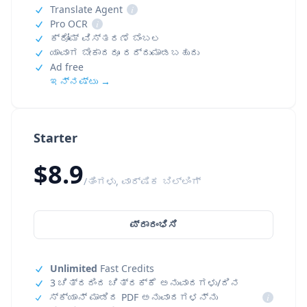
Translate Agent
i
Pro OCR
i
ಕ್ರೋಮ್ ವಿಸ್ತರಣೆ ಬೆಂಬಲ
ಯಾವಾಗ ಬೇಕಾದರೂ ರದ್ದುಮಾಡಬಹುದು
Ad free
ಇನ್ನಷ್ಟು →
Starter
$8.9
/ತಿಂಗಳು, ವಾರ್ಷಿಕ ಬಿಲ್ಲಿಂಗ್
ಪ್ರಾರಂಭಿಸಿ
Unlimited
Fast Credits
3 ಚಿತ್ರದಿಂದ ಚಿತ್ರಕ್ಕೆ ಅನುವಾದಗಳು/ದಿನ
ಸ್ಕ್ಯಾನ್ ಮಾಡಿದ PDF ಅನುವಾದಗಳನ್ನು
i