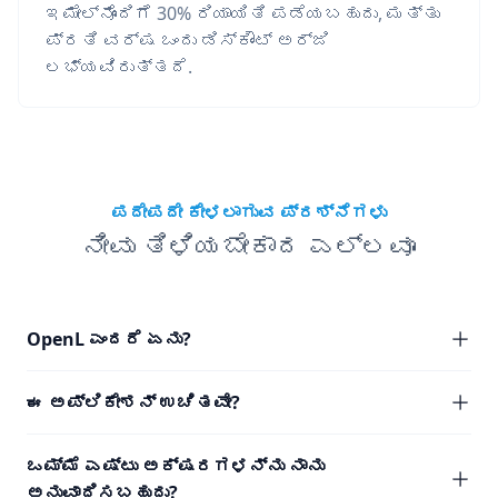
ಇಮೇಲ್‌ನೊಂದಿಗೆ 30% ರಿಯಾಯಿತಿ ಪಡೆಯಬಹುದು, ಮತ್ತು
ಪ್ರತಿ ವರ್ಷ ಒಂದು ಡಿಸ್ಕೌಂಟ್ ಅರ್ಜಿ
ಲಭ್ಯವಿರುತ್ತದೆ.
ಪದೇಪದೇ ಕೇಳಲಾಗುವ ಪ್ರಶ್ನೆಗಳು
ನೀವು ತಿಳಿಯಬೇಕಾದ ಎಲ್ಲವೂ
OpenL ಎಂದರೆ ಏನು?
ಈ ಅಪ್ಲಿಕೇಶನ್ ಉಚಿತವೇ?
ಒಮ್ಮೆ ಎಷ್ಟು ಅಕ್ಷರಗಳನ್ನು ನಾನು
ಅನುವಾದಿಸಬಹುದು?