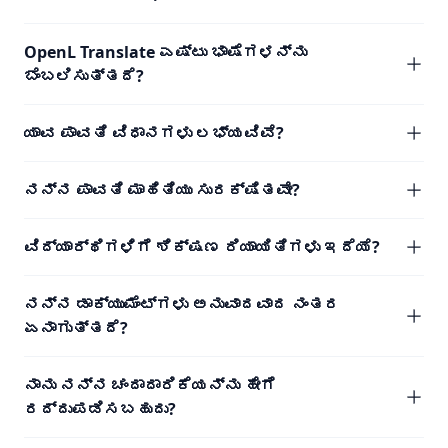
OpenL Translate ಎಷ್ಟು ಭಾಷೆಗಳನ್ನು
ಬೆಂಬಲಿಸುತ್ತದೆ?
ಯಾವ ಪಾವತಿ ವಿಧಾನಗಳು ಲಭ್ಯವಿವೆ?
ನನ್ನ ಪಾವತಿ ಮಾಹಿತಿಯು ಸುರಕ್ಷಿತವೇ?
ವಿದ್ಯಾರ್ಥಿಗಳಿಗೆ ಶಿಕ್ಷಣ ರಿಯಾಯಿತಿಗಳು ಇದೆಯೆ?
ನನ್ನ ಡಾಕ್ಯುಮೆಂಟ್‌ಗಳು ಅನುವಾದವಾದ ನಂತರ
ಏನಾಗುತ್ತದೆ?
ನಾನು ನನ್ನ ಚಂದಾದಾರಿಕೆಯನ್ನು ಹೇಗೆ
ರದ್ದುಪಡಿಸಬಹುದು?