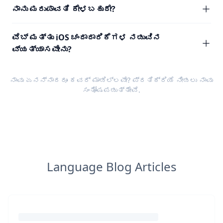
ನಾನು ಮರುಪಾವತಿ ಕೇಳಬಹುದೇ?
ವೆಬ್ ಮತ್ತು iOS ಚಂದಾದಾರಿಕೆಗಳ ನಡುವಿನ
ವ್ಯತ್ಯಾಸವೇನು?
ನಾವು ಏನನ್ನಾದರೂ ಕವರ್ ಮಾಡಿಲ್ಲವೇ?
ಪ್ರತಿಕ್ರಿಯೆ
ನೀಡಲು ನಾವು
ಸಂತೋಷಪಡುತ್ತೇವೆ.
Language Blog Articles