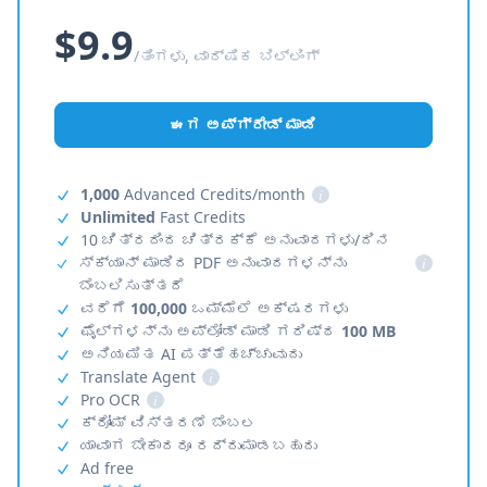
$9.9
/ತಿಂಗಳು, ವಾರ್ಷಿಕ ಬಿಲ್ಲಿಂಗ್
ಈಗ ಅಪ್‌ಗ್ರೇಡ್ ಮಾಡಿ
1,000
Advanced Credits/month
i
Unlimited
Fast Credits
10 ಚಿತ್ರದಿಂದ ಚಿತ್ರಕ್ಕೆ ಅನುವಾದಗಳು/ದಿನ
ಸ್ಕ್ಯಾನ್ ಮಾಡಿದ PDF ಅನುವಾದಗಳನ್ನು
i
ಬೆಂಬಲಿಸುತ್ತದೆ
ವರೆಗೆ
100,000
ಒಮ್ಮೆಲೆ ಅಕ್ಷರಗಳು
ಫೈಲ್‌ಗಳನ್ನು ಅಪ್‌ಲೋಡ್ ಮಾಡಿ ಗರಿಷ್ಠ
100 MB
ಅನಿಯಮಿತ AI ಪತ್ತೆಹಚ್ಚುವುದು
Translate Agent
i
Pro OCR
i
ಕ್ರೋಮ್ ವಿಸ್ತರಣೆ ಬೆಂಬಲ
ಯಾವಾಗ ಬೇಕಾದರೂ ರದ್ದುಮಾಡಬಹುದು
Ad free