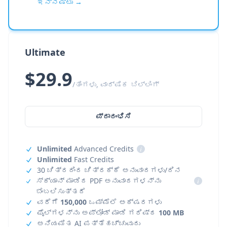
ಇನ್ನಷ್ಟು →
Ultimate
$29.9
/ತಿಂಗಳು, ವಾರ್ಷಿಕ ಬಿಲ್ಲಿಂಗ್
ಪ್ರಾರಂಭಿಸಿ
Unlimited
Advanced Credits
i
Unlimited
Fast Credits
30 ಚಿತ್ರದಿಂದ ಚಿತ್ರಕ್ಕೆ ಅನುವಾದಗಳು/ದಿನ
ಸ್ಕ್ಯಾನ್ ಮಾಡಿದ PDF ಅನುವಾದಗಳನ್ನು
i
ಬೆಂಬಲಿಸುತ್ತದೆ
ವರೆಗೆ
150,000
ಒಮ್ಮೆಲೆ ಅಕ್ಷರಗಳು
ಫೈಲ್‌ಗಳನ್ನು ಅಪ್‌ಲೋಡ್ ಮಾಡಿ ಗರಿಷ್ಠ
100 MB
ಅನಿಯಮಿತ AI ಪತ್ತೆಹಚ್ಚುವುದು