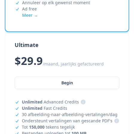
Annuleer op elk gewenst moment
Ad free
Meer →
Ultimate
$29.9
/maand, jaarlijks gefactureerd
Begin
Unlimited
Advanced Credits
i
Unlimited
Fast Credits
30 afbeelding-naar-afbeelding-vertalingen/dag
Ondersteunt vertalingen van gescande PDF's
i
Tot
150,000
tekens tegelijk
Bestanden uploaden tot
100 MB