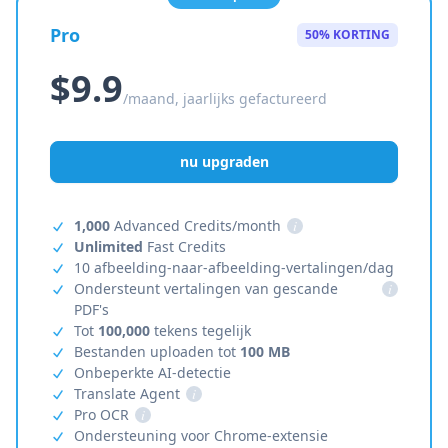
Pro
50% KORTING
$9.9
/maand, jaarlijks gefactureerd
nu upgraden
1,000
Advanced Credits/month
i
Unlimited
Fast Credits
10 afbeelding-naar-afbeelding-vertalingen/dag
Ondersteunt vertalingen van gescande
i
PDF's
Tot
100,000
tekens tegelijk
Bestanden uploaden tot
100 MB
Onbeperkte AI-detectie
Translate Agent
i
Pro OCR
i
Ondersteuning voor Chrome-extensie