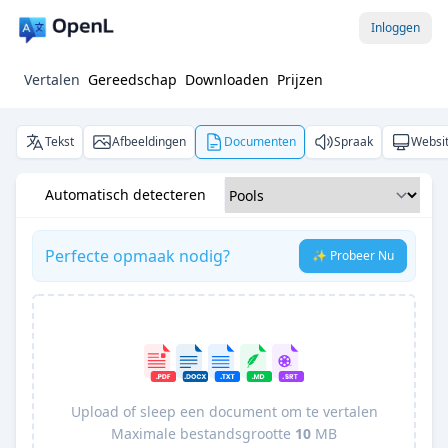
Inloggen
Vertalen
Gereedschap
Downloaden
Prijzen
Tekst
Afbeeldingen
Documenten
Spraak
Websi
Automatisch detecteren
Perfecte opmaak nodig?
✨ Probeer Nu
Upload of sleep een document om te vertalen
Maximale bestandsgrootte
10
MB