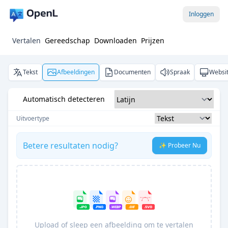
Inloggen
Vertalen
Gereedschap
Downloaden
Prijzen
Tekst
Afbeeldingen
Documenten
Spraak
Websi
Automatisch detecteren
Uitvoertype
Betere resultaten nodig?
✨ Probeer Nu
Upload of sleep een afbeelding om te vertalen