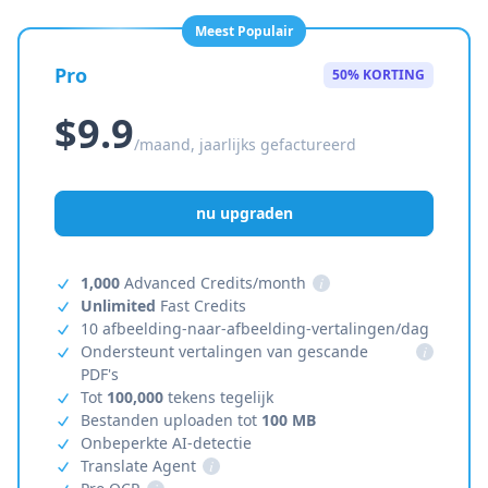
Meest Populair
Pro
50% KORTING
$9.9
/maand, jaarlijks gefactureerd
nu upgraden
1,000
Advanced Credits/month
i
Unlimited
Fast Credits
10 afbeelding-naar-afbeelding-vertalingen/dag
Ondersteunt vertalingen van gescande
i
PDF's
Tot
100,000
tekens tegelijk
Bestanden uploaden tot
100 MB
Onbeperkte AI-detectie
Translate Agent
i