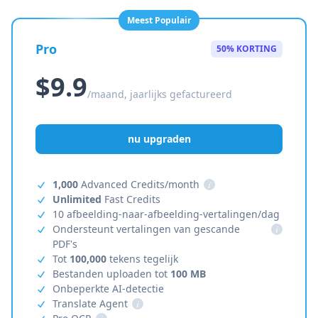
Meest Populair
Pro
50% KORTING
$9.9
/maand, jaarlijks gefactureerd
nu upgraden
1,000
Advanced Credits/month
i
Unlimited
Fast Credits
10 afbeelding-naar-afbeelding-vertalingen/dag
Ondersteunt vertalingen van gescande
i
PDF's
Tot
100,000
tekens tegelijk
Bestanden uploaden tot
100 MB
Onbeperkte AI-detectie
Translate Agent
i