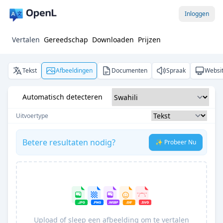
Inloggen
Vertalen
Gereedschap
Downloaden
Prijzen
Tekst
Afbeeldingen
Documenten
Spraak
Websi
Automatisch detecteren
Uitvoertype
Betere resultaten nodig?
✨ Probeer Nu
Upload of sleep een afbeelding om te vertalen