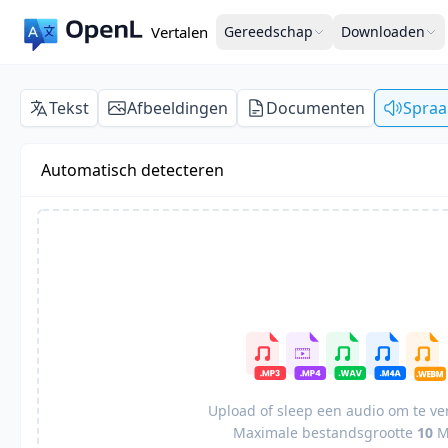
Vertalen
Gereedschap
Downloaden
Tekst
Afbeeldingen
Documenten
Spraa
Automatisch detecteren
Upload of sleep een audio om te ve
Maximale bestandsgrootte
10
M