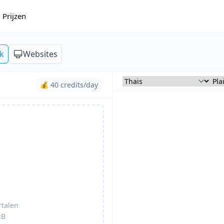
Prijzen
k
Websites
💰 40 credits/day
rtalen
B