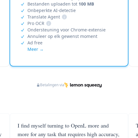
Bestanden uploaden tot
100 MB
Onbeperkte AI-detectie
Translate Agent
i
Pro OCR
i
Ondersteuning voor Chrome-extensie
Annuleer op elk gewenst moment
Ad free
Meer →
Betalingen via
I find myself turning to OpenL more and
T
y
more for any task that requires high accuracy,