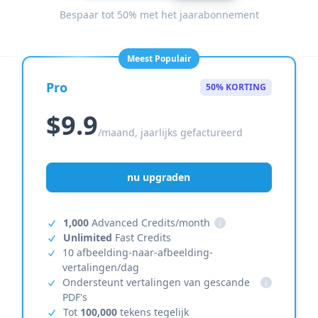
Bespaar tot 50% met het jaarabonnement
Meest Populair
Pro
50% KORTING
$9.9
/maand, jaarlijks gefactureerd
nu upgraden
1,000
Advanced Credits/month
i
Unlimited
Fast Credits
10 afbeelding-naar-afbeelding-
vertalingen/dag
Ondersteunt vertalingen van gescande
i
PDF's
Tot
100,000
tekens tegelijk