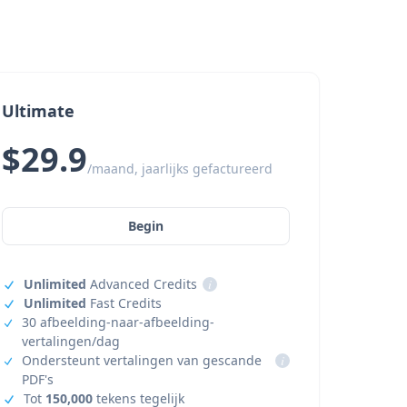
Ultimate
$29.9
/maand, jaarlijks gefactureerd
Begin
Unlimited
Advanced Credits
i
Unlimited
Fast Credits
30 afbeelding-naar-afbeelding-
vertalingen/dag
Ondersteunt vertalingen van gescande
i
PDF's
Tot
150,000
tekens tegelijk