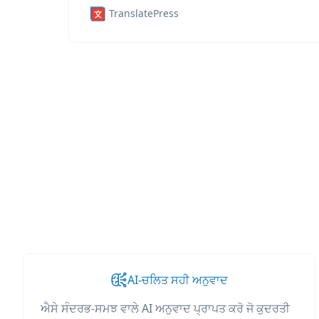
TranslatePress
AI-ਚਲਿਤ ਸਹੀ ਅਨੁਵਾਦ
ਐਸੇ ਸੰਦਰਭ-ਸਮਝ ਵਾਲੇ AI ਅਨੁਵਾਦ ਪ੍ਰਾਪਤ ਕਰੋ ਜੋ ਕੁਦਰਤੀ