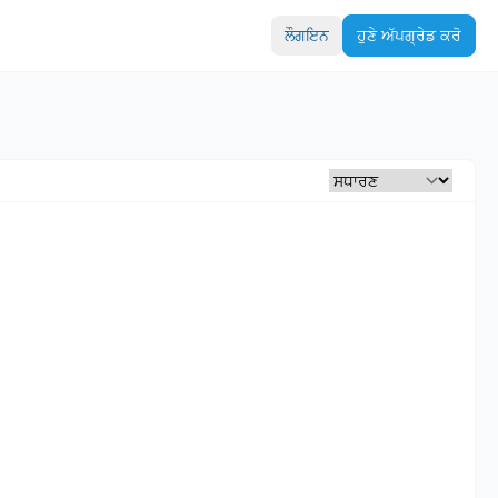
ਲੌਗਇਨ
ਹੁਣੇ ਅੱਪਗ੍ਰੇਡ ਕਰੋ