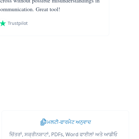
across without possible misunderstandings in
communication. Great tool!
Trustpilot
ਮਲਟੀ-ਫਾਰਮੈਟ ਅਨੁਵਾਦ
ਚਿੱਤਰਾਂ, ਸਕ੍ਰੀਨਸ਼ਾਟਾਂ, PDFs, Word ਫਾਈਲਾਂ ਅਤੇ ਆਡੀਓ