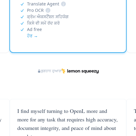
Translate Agent
i
Pro OCR
i
ਕ੍ਰੋਮ ਐਕਸਟੈਂਸ਼ਨ ਸਹਿਯੋਗ
ਕਿਸੇ ਵੀ ਸਮੇਂ ਰੱਦ ਕਰੋ
Ad free
ਹੋਰ →
ਭੁਗਤਾਨ ਦੁਆਰਾ
I find myself turning to OpenL more and
T
y
more for any task that requires high accuracy,
document integrity, and peace of mind about