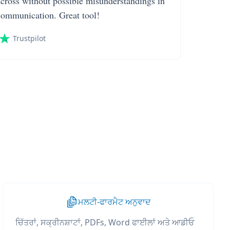
across without possible misunderstandings in
communication. Great tool!
Trustpilot
ਮਲਟੀ-ਫਾਰਮੈਟ ਅਨੁਵਾਦ
ਚਿੱਤਰਾਂ, ਸਕ੍ਰੀਨਸ਼ਾਟਾਂ, PDFs, Word ਫਾਈਲਾਂ ਅਤੇ ਆਡੀਓ