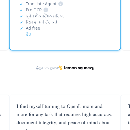
Translate Agent
i
Pro OCR
i
ਕ੍ਰੋਮ ਐਕਸਟੈਂਸ਼ਨ ਸਹਿਯੋਗ
ਕਿਸੇ ਵੀ ਸਮੇਂ ਰੱਦ ਕਰੋ
Ad free
ਹੋਰ →
ਭੁਗਤਾਨ ਦੁਆਰਾ
I find myself turning to OpenL more and
T
y
more for any task that requires high accuracy,
document integrity, and peace of mind about