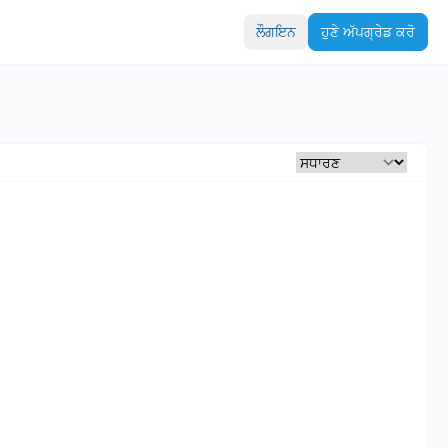
ਲੌਗਇਨ
ਹੁਣੇ ਅੱਪਗ੍ਰੇਡ ਕਰੋ