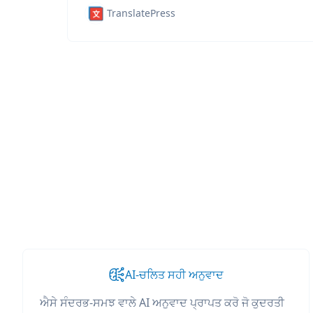
TranslatePress
AI-ਚਲਿਤ ਸਹੀ ਅਨੁਵਾਦ
ਐਸੇ ਸੰਦਰਭ-ਸਮਝ ਵਾਲੇ AI ਅਨੁਵਾਦ ਪ੍ਰਾਪਤ ਕਰੋ ਜੋ ਕੁਦਰਤੀ