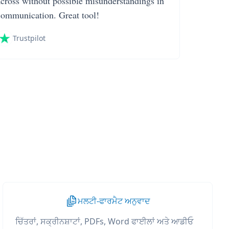
across without possible misunderstandings in
communication. Great tool!
Trustpilot
ਮਲਟੀ-ਫਾਰਮੈਟ ਅਨੁਵਾਦ
ਚਿੱਤਰਾਂ, ਸਕ੍ਰੀਨਸ਼ਾਟਾਂ, PDFs, Word ਫਾਈਲਾਂ ਅਤੇ ਆਡੀਓ