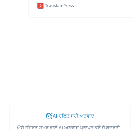
TranslatePress
AI-ਚਲਿਤ ਸਹੀ ਅਨੁਵਾਦ
ਐਸੇ ਸੰਦਰਭ-ਸਮਝ ਵਾਲੇ AI ਅਨੁਵਾਦ ਪ੍ਰਾਪਤ ਕਰੋ ਜੋ ਕੁਦਰਤੀ