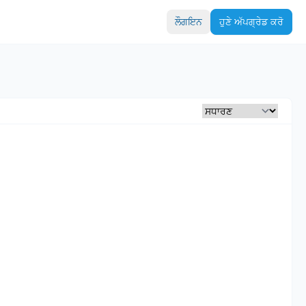
ਲੌਗਇਨ
ਹੁਣੇ ਅੱਪਗ੍ਰੇਡ ਕਰੋ