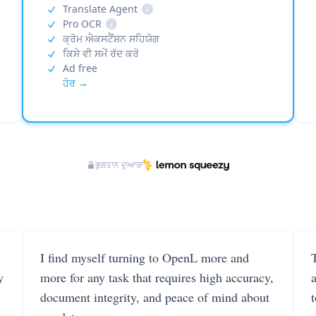
Translate Agent
i
Pro OCR
i
ਕ੍ਰੋਮ ਐਕਸਟੈਂਸ਼ਨ ਸਹਿਯੋਗ
ਕਿਸੇ ਵੀ ਸਮੇਂ ਰੱਦ ਕਰੋ
Ad free
ਹੋਰ →
ਭੁਗਤਾਨ ਦੁਆਰਾ
I find myself turning to OpenL more and
T
y
more for any task that requires high accuracy,
document integrity, and peace of mind about