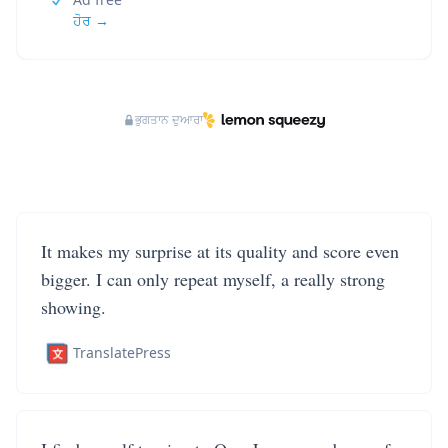
ਹੋਰ →
ਭੁਗਤਾਨ ਦੁਆਰਾ
It makes my surprise at its quality and score even
bigger. I can only repeat myself, a really strong
showing.
TranslatePress