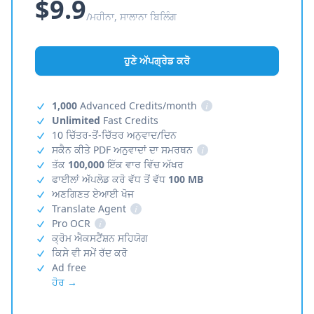
$9.9
/ਮਹੀਨਾ, ਸਾਲਾਨਾ ਬਿਲਿੰਗ
ਹੁਣੇ ਅੱਪਗ੍ਰੇਡ ਕਰੋ
1,000
Advanced Credits/month
i
Unlimited
Fast Credits
10 ਚਿੱਤਰ-ਤੋਂ-ਚਿੱਤਰ ਅਨੁਵਾਦ/ਦਿਨ
ਸਕੈਨ ਕੀਤੇ PDF ਅਨੁਵਾਦਾਂ ਦਾ ਸਮਰਥਨ
i
ਤੱਕ
100,000
ਇੱਕ ਵਾਰ ਵਿੱਚ ਅੱਖਰ
ਫਾਈਲਾਂ ਅੱਪਲੋਡ ਕਰੋ ਵੱਧ ਤੋਂ ਵੱਧ
100 MB
ਅਣਗਿਣਤ ਏਆਈ ਖੋਜ
Translate Agent
i
Pro OCR
i
ਕ੍ਰੋਮ ਐਕਸਟੈਂਸ਼ਨ ਸਹਿਯੋਗ
ਕਿਸੇ ਵੀ ਸਮੇਂ ਰੱਦ ਕਰੋ
Ad free
ਹੋਰ →