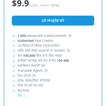
$9.9
/ਮਹੀਨਾ, ਸਾਲਾਨਾ ਬਿਲਿੰਗ
ਹੁਣੇ ਅੱਪਗ੍ਰੇਡ ਕਰੋ
1,000
Advanced Credits/month
i
Unlimited
Fast Credits
10 ਚਿੱਤਰ-ਤੋਂ-ਚਿੱਤਰ ਅਨੁਵਾਦ/ਦਿਨ
ਸਕੈਨ ਕੀਤੇ PDF ਅਨੁਵਾਦਾਂ ਦਾ ਸਮਰਥਨ
i
ਤੱਕ
100,000
ਇੱਕ ਵਾਰ ਵਿੱਚ ਅੱਖਰ
ਫਾਈਲਾਂ ਅੱਪਲੋਡ ਕਰੋ ਵੱਧ ਤੋਂ ਵੱਧ
100 MB
ਅਣਗਿਣਤ ਏਆਈ ਖੋਜ
Translate Agent
i
Pro OCR
i
ਕ੍ਰੋਮ ਐਕਸਟੈਂਸ਼ਨ ਸਹਿਯੋਗ
ਕਿਸੇ ਵੀ ਸਮੇਂ ਰੱਦ ਕਰੋ
Ad free
ਹੋਰ →