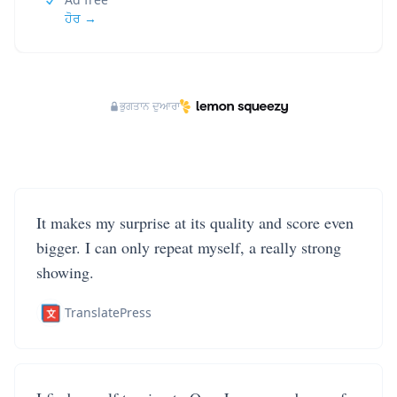
ਹੋਰ →
ਭੁਗਤਾਨ ਦੁਆਰਾ
It makes my surprise at its quality and score even
bigger. I can only repeat myself, a really strong
showing.
TranslatePress