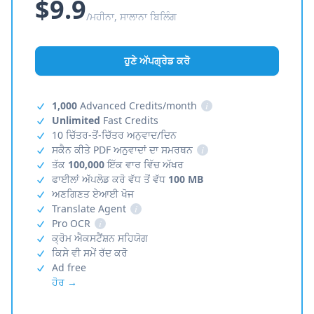
$9.9
/ਮਹੀਨਾ, ਸਾਲਾਨਾ ਬਿਲਿੰਗ
ਹੁਣੇ ਅੱਪਗ੍ਰੇਡ ਕਰੋ
1,000
Advanced Credits/month
i
Unlimited
Fast Credits
10 ਚਿੱਤਰ-ਤੋਂ-ਚਿੱਤਰ ਅਨੁਵਾਦ/ਦਿਨ
ਸਕੈਨ ਕੀਤੇ PDF ਅਨੁਵਾਦਾਂ ਦਾ ਸਮਰਥਨ
i
ਤੱਕ
100,000
ਇੱਕ ਵਾਰ ਵਿੱਚ ਅੱਖਰ
ਫਾਈਲਾਂ ਅੱਪਲੋਡ ਕਰੋ ਵੱਧ ਤੋਂ ਵੱਧ
100 MB
ਅਣਗਿਣਤ ਏਆਈ ਖੋਜ
Translate Agent
i
Pro OCR
i
ਕ੍ਰੋਮ ਐਕਸਟੈਂਸ਼ਨ ਸਹਿਯੋਗ
ਕਿਸੇ ਵੀ ਸਮੇਂ ਰੱਦ ਕਰੋ
Ad free
ਹੋਰ →