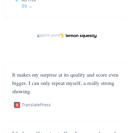
ਹੋਰ →
ਭੁਗਤਾਨ ਦੁਆਰਾ
It makes my surprise at its quality and score even
bigger. I can only repeat myself, a really strong
showing.
TranslatePress