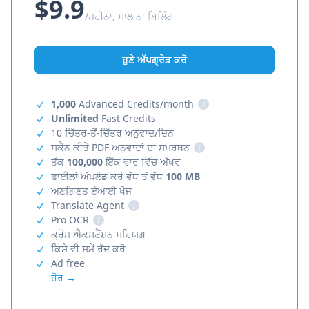
$9.9
/ਮਹੀਨਾ, ਸਾਲਾਨਾ ਬਿਲਿੰਗ
ਹੁਣੇ ਅੱਪਗ੍ਰੇਡ ਕਰੋ
1,000
Advanced Credits/month
i
Unlimited
Fast Credits
10 ਚਿੱਤਰ-ਤੋਂ-ਚਿੱਤਰ ਅਨੁਵਾਦ/ਦਿਨ
ਸਕੈਨ ਕੀਤੇ PDF ਅਨੁਵਾਦਾਂ ਦਾ ਸਮਰਥਨ
i
ਤੱਕ
100,000
ਇੱਕ ਵਾਰ ਵਿੱਚ ਅੱਖਰ
ਫਾਈਲਾਂ ਅੱਪਲੋਡ ਕਰੋ ਵੱਧ ਤੋਂ ਵੱਧ
100 MB
ਅਣਗਿਣਤ ਏਆਈ ਖੋਜ
Translate Agent
i
Pro OCR
i
ਕ੍ਰੋਮ ਐਕਸਟੈਂਸ਼ਨ ਸਹਿਯੋਗ
ਕਿਸੇ ਵੀ ਸਮੇਂ ਰੱਦ ਕਰੋ
Ad free
ਹੋਰ →