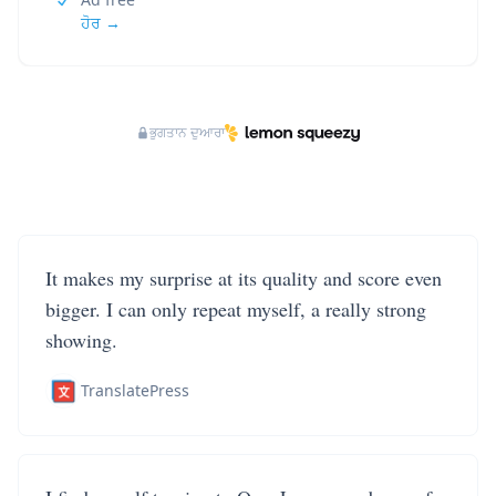
ਹੋਰ →
ਭੁਗਤਾਨ ਦੁਆਰਾ
It makes my surprise at its quality and score even
bigger. I can only repeat myself, a really strong
showing.
TranslatePress