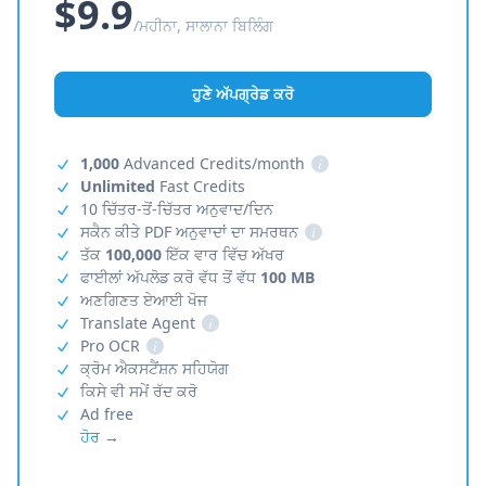
$9.9
/ਮਹੀਨਾ, ਸਾਲਾਨਾ ਬਿਲਿੰਗ
ਹੁਣੇ ਅੱਪਗ੍ਰੇਡ ਕਰੋ
1,000
Advanced Credits/month
i
Unlimited
Fast Credits
10 ਚਿੱਤਰ-ਤੋਂ-ਚਿੱਤਰ ਅਨੁਵਾਦ/ਦਿਨ
ਸਕੈਨ ਕੀਤੇ PDF ਅਨੁਵਾਦਾਂ ਦਾ ਸਮਰਥਨ
i
ਤੱਕ
100,000
ਇੱਕ ਵਾਰ ਵਿੱਚ ਅੱਖਰ
ਫਾਈਲਾਂ ਅੱਪਲੋਡ ਕਰੋ ਵੱਧ ਤੋਂ ਵੱਧ
100 MB
ਅਣਗਿਣਤ ਏਆਈ ਖੋਜ
Translate Agent
i
Pro OCR
i
ਕ੍ਰੋਮ ਐਕਸਟੈਂਸ਼ਨ ਸਹਿਯੋਗ
ਕਿਸੇ ਵੀ ਸਮੇਂ ਰੱਦ ਕਰੋ
Ad free
ਹੋਰ →