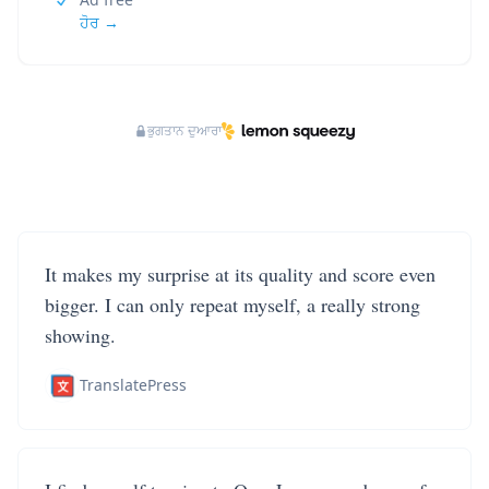
ਹੋਰ →
ਭੁਗਤਾਨ ਦੁਆਰਾ
It makes my surprise at its quality and score even
bigger. I can only repeat myself, a really strong
showing.
TranslatePress