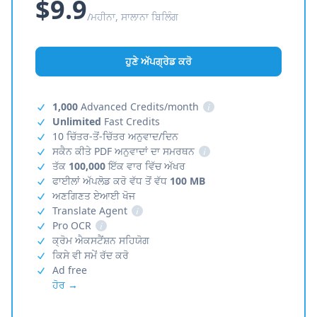
$9.9
/ਮਹੀਨਾ, ਸਾਲਾਨਾ ਬਿਲਿੰਗ
ਹੁਣੇ ਅੱਪਗ੍ਰੇਡ ਕਰੋ
1,000
Advanced Credits/month
i
Unlimited
Fast Credits
10 ਚਿੱਤਰ-ਤੋਂ-ਚਿੱਤਰ ਅਨੁਵਾਦ/ਦਿਨ
ਸਕੈਨ ਕੀਤੇ PDF ਅਨੁਵਾਦਾਂ ਦਾ ਸਮਰਥਨ
i
ਤੱਕ
100,000
ਇੱਕ ਵਾਰ ਵਿੱਚ ਅੱਖਰ
ਫਾਈਲਾਂ ਅੱਪਲੋਡ ਕਰੋ ਵੱਧ ਤੋਂ ਵੱਧ
100 MB
ਅਣਗਿਣਤ ਏਆਈ ਖੋਜ
Translate Agent
i
Pro OCR
i
ਕ੍ਰੋਮ ਐਕਸਟੈਂਸ਼ਨ ਸਹਿਯੋਗ
ਕਿਸੇ ਵੀ ਸਮੇਂ ਰੱਦ ਕਰੋ
Ad free
ਹੋਰ →