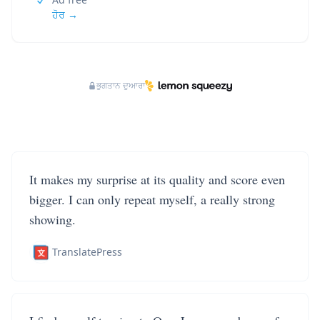
ਹੋਰ →
ਭੁਗਤਾਨ ਦੁਆਰਾ
It makes my surprise at its quality and score even
bigger. I can only repeat myself, a really strong
showing.
TranslatePress