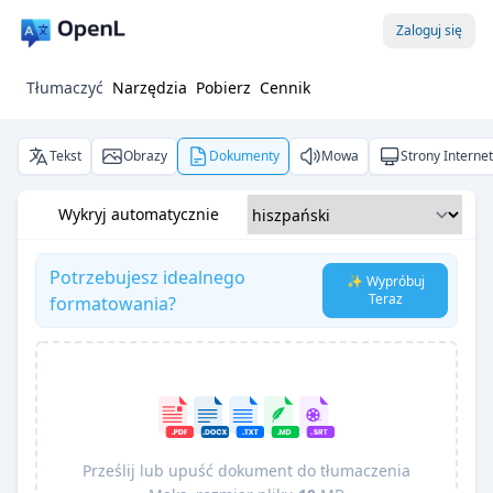
Zaloguj się
Tłumaczyć
Narzędzia
Pobierz
Cennik
Tekst
Obrazy
Dokumenty
Mowa
Strony Interne
Wykryj automatycznie
Potrzebujesz idealnego
✨ Wypróbuj
Teraz
formatowania?
Prześlij lub upuść dokument do tłumaczenia