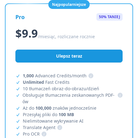
Najpopularniejsze
Pro
50% TANIEJ
$9.9
/miesiąc, rozliczane rocznie
Ulepsz teraz
1,000
Advanced Credits/month
i
Unlimited
Fast Credits
10 tłumaczeń obraz-do-obrazu/dzień
Obsługuje tłumaczenia zeskanowanych PDF-
i
ów
Aż do
100,000
znaków jednocześnie
Przesyłaj pliki do
100 MB
Nielimitowane wykrywanie AI
Translate Agent
i
Pro OCR
i