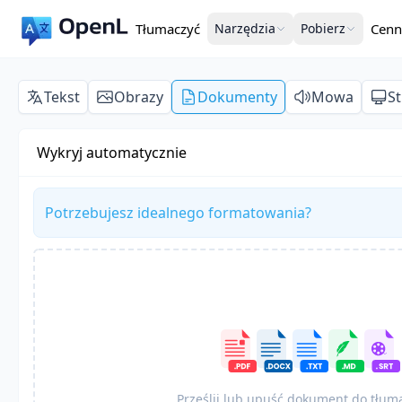
Tłumaczyć
Narzędzia
Pobierz
Cenn
Tekst
Obrazy
Dokumenty
Mowa
S
Wykryj automatycznie
Potrzebujesz idealnego formatowania?
Prześlij lub upuść dokument do tłum