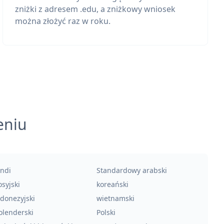
zniżki z adresem .edu, a zniżkowy wniosek
można złożyć raz w roku.
eniu
indi
Standardowy arabski
syjski
koreański
ndonezyjski
wietnamski
olenderski
Polski