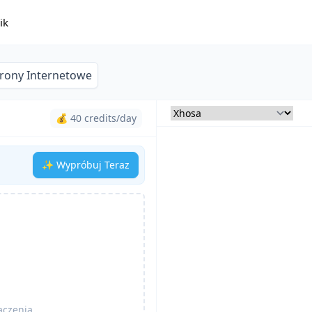
ik
trony Internetowe
💰 40 credits/day
✨ Wypróbuj Teraz
aczenia