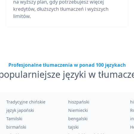
na wyższy plan, gdy potrzebujesz więcej
kredytów, dłuższych tłumaczeń i wyższych
limitów.
Profesjonalne tłumaczenia w ponad 100 językach
popularniejsze języki w tłumacz
Tradycyjne chińskie
hiszpański
h
język japoński
Niemiecki
Ro
Tamilski
bengalski
i
birmański
tajski
H