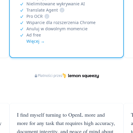
Nielimitowane wykrywanie AI
Translate Agent
i
Pro OCR
i
Wsparcie dla rozszerzenia Chrome
Anuluj w dowolnym momencie
Ad free
Więcej →
Płatności przez
I find myself turning to OpenL more and
T
y
more for any task that requires high accuracy,
document integrity, and peace of mind about