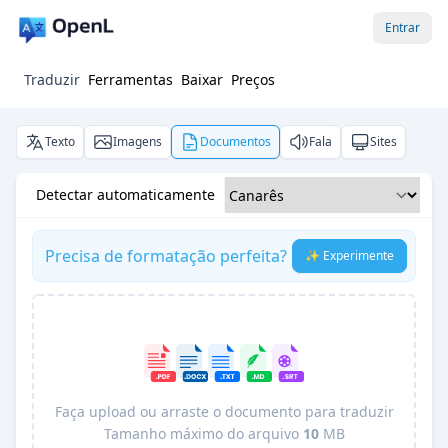
Entrar
Traduzir
Ferramentas
Baixar
Preços
Texto
Imagens
Documentos
Fala
Sites
Detectar automaticamente
Precisa de formatação perfeita?
✨ Experimente
Faça upload ou arraste o documento para traduzir
Tamanho máximo do arquivo
10
MB