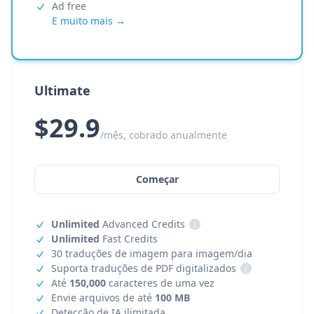
Ad free
E muito mais →
Ultimate
$29.9
/mês, cobrado anualmente
Começar
Unlimited
Advanced Credits
i
Unlimited
Fast Credits
30 traduções de imagem para imagem/dia
Suporta traduções de PDF digitalizados
i
Até
150,000
caracteres de uma vez
Envie arquivos de até
100 MB
Detecção de IA ilimitada