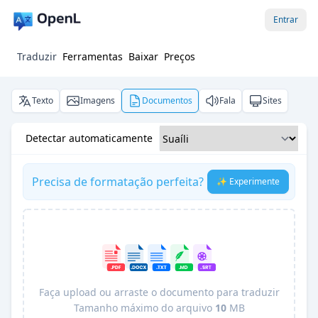
Entrar
Traduzir
Ferramentas
Baixar
Preços
Texto
Imagens
Documentos
Fala
Sites
Detectar automaticamente
Precisa de formatação perfeita?
✨ Experimente
Faça upload ou arraste o documento para traduzir
Tamanho máximo do arquivo
10
MB