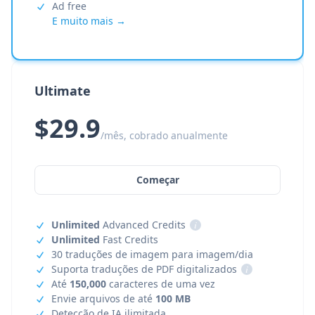
Ad free
E muito mais →
Ultimate
$29.9
/mês, cobrado anualmente
Começar
Unlimited
Advanced Credits
i
Unlimited
Fast Credits
30 traduções de imagem para imagem/dia
Suporta traduções de PDF digitalizados
i
Até
150,000
caracteres de uma vez
Envie arquivos de até
100 MB
Detecção de IA ilimitada