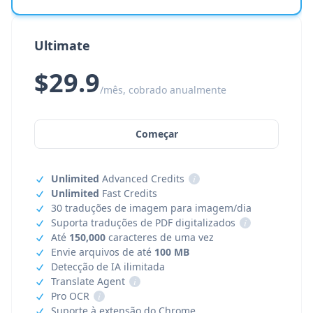
Ultimate
$29.9
/mês, cobrado anualmente
Começar
Unlimited
Advanced Credits
i
Unlimited
Fast Credits
30 traduções de imagem para imagem/dia
Suporta traduções de PDF digitalizados
i
Até
150,000
caracteres de uma vez
Envie arquivos de até
100 MB
Detecção de IA ilimitada
Translate Agent
i
Pro OCR
i
Suporte à extensão do Chrome