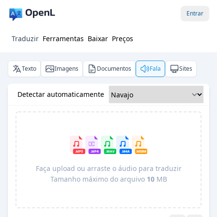
Entrar
Traduzir
Ferramentas
Baixar
Preços
Texto
Imagens
Documentos
Fala
Sites
Detectar automaticamente
Faça upload ou arraste o áudio para traduzir
Tamanho máximo do arquivo
10
MB
Pro