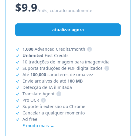
$9.9
/mês, cobrado anualmente
atualizar agora
1,000
Advanced Credits/month
i
Unlimited
Fast Credits
10 traduções de imagem para imagem/dia
Suporta traduções de PDF digitalizados
i
Até
100,000
caracteres de uma vez
Envie arquivos de até
100 MB
Detecção de IA ilimitada
Translate Agent
i
Pro OCR
i
Suporte à extensão do Chrome
Cancelar a qualquer momento
Ad free
E muito mais →