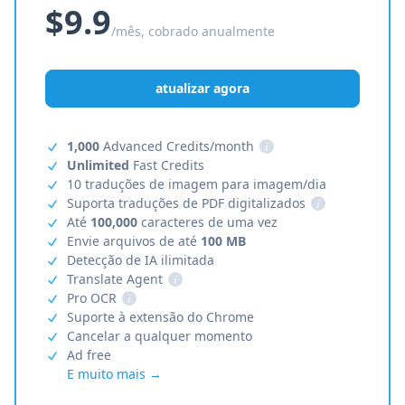
$9.9
/mês, cobrado anualmente
atualizar agora
1,000
Advanced Credits/month
i
Unlimited
Fast Credits
10 traduções de imagem para imagem/dia
Suporta traduções de PDF digitalizados
i
Até
100,000
caracteres de uma vez
Envie arquivos de até
100 MB
Detecção de IA ilimitada
Translate Agent
i
Pro OCR
i
Suporte à extensão do Chrome
Cancelar a qualquer momento
Ad free
E muito mais →