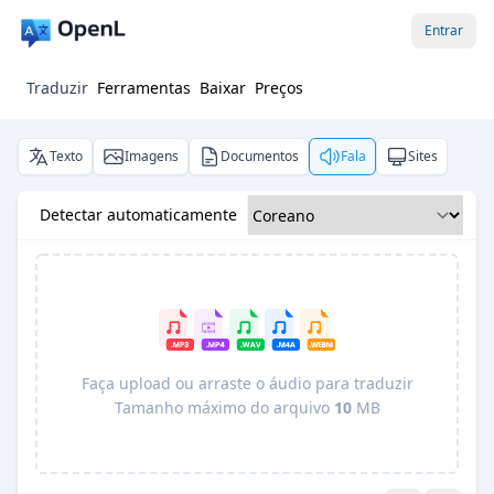
Entrar
Traduzir
Ferramentas
Baixar
Preços
Texto
Imagens
Documentos
Fala
Sites
Detectar automaticamente
Faça upload ou arraste o áudio para traduzir
Tamanho máximo do arquivo
10
MB
Pro