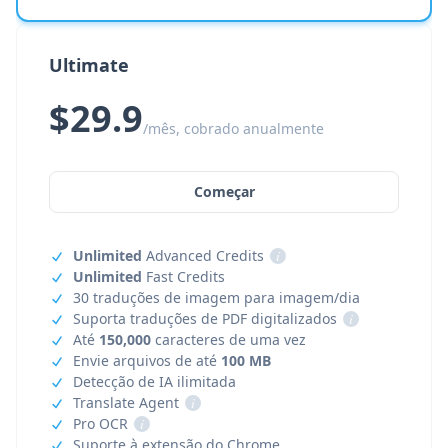
Ultimate
$29.9
/mês, cobrado anualmente
Começar
Unlimited
Advanced Credits
i
Unlimited
Fast Credits
30 traduções de imagem para imagem/dia
Suporta traduções de PDF digitalizados
i
Até
150,000
caracteres de uma vez
Envie arquivos de até
100 MB
Detecção de IA ilimitada
Translate Agent
i
Pro OCR
i
Suporte à extensão do Chrome