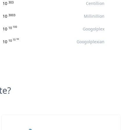
303
10
Centillion
3003
10
Millinillion
100
10
10
Googolplex
100
10
10
10
Googolplexian
te?