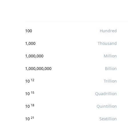
100
Hundred
1,000
Thousand
1,000,000
Million
1,000,000,000
Billion
12
10
Trillion
15
10
Quadrillion
18
10
Quintillion
21
10
Sextillion