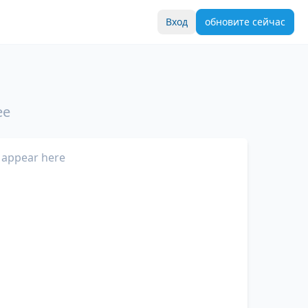
Вход
обновите сейчас
ee
 appear here