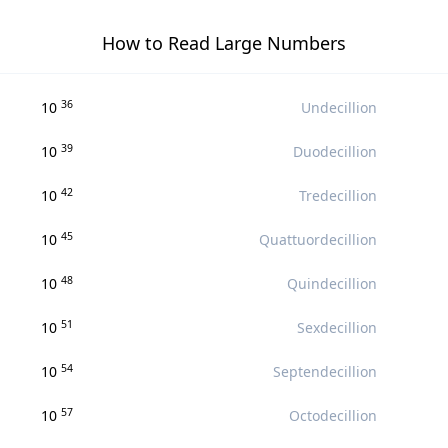
How to Read Large Numbers
36
10
Undecillion
39
10
Duodecillion
42
10
Tredecillion
45
10
Quattuordecillion
48
10
Quindecillion
51
10
Sexdecillion
54
10
Septendecillion
57
10
Octodecillion