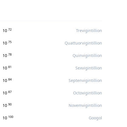
72
10
Trevigintillion
75
10
Quattuorvigintillion
78
10
Quinvigintillion
81
10
Sexvigintillion
84
10
Septenvigintillion
87
10
Octovigintillion
90
10
Novemvigintillion
100
10
Googol