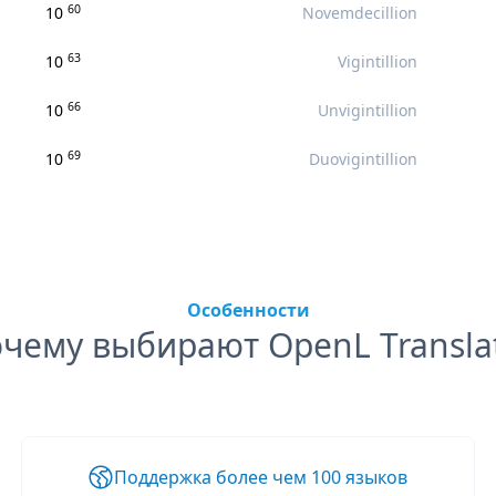
60
10
Novemdecillion
63
10
Vigintillion
66
10
Unvigintillion
69
10
Duovigintillion
Особенности
чему выбирают OpenL Transla
Поддержка более чем 100 языков