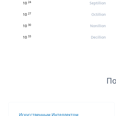
24
10
Septillion
27
10
Octillion
30
10
Nonillion
33
10
Decillion
По
Искусственным Интеллектом