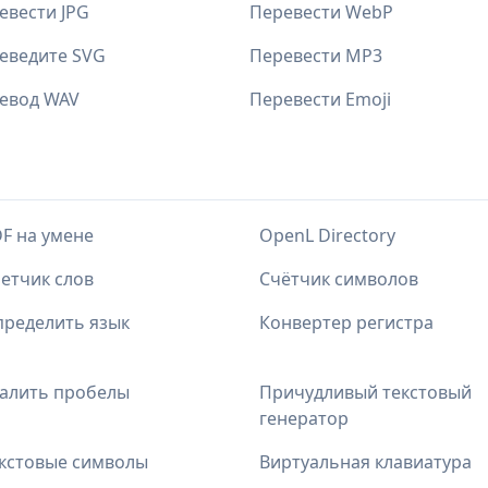
евести JPG
Перевести WebP
еведите SVG
Перевести MP3
евод WAV
Перевести Emoji
F на умене
OpenL Directory
етчик слов
Счётчик символов
ределить язык
Конвертер регистра
алить пробелы
Причудливый текстовый
генератор
кстовые символы
Виртуальная клавиатура