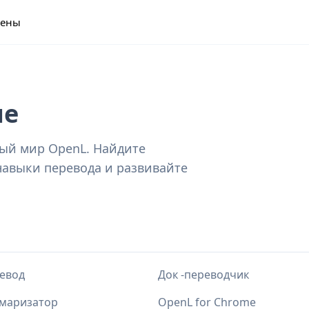
ены
ше
ный мир OpenL. Найдите
навыки перевода и развивайте
евод
Док -переводчик
маризатор
OpenL for Chrome