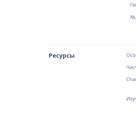
Ге
Nu
Ресурсы
Осо
Час
Cha
Изу