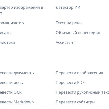
вертер изображения в
Детектор ИИ
ст
гуманизатор
Текст на речь
исать
Объемный переводчик
лиотека
Ассистент
евести документы
Перевести изображения
евести речь
Перевести PDF
евести OCR
Перевести рукописный тек
евести Markdown
Перевести субтитры