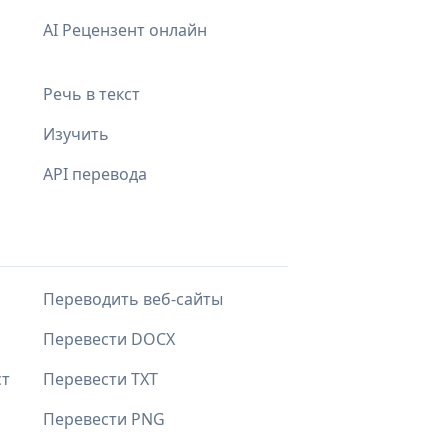
AI Рецензент онлайн
Речь в текст
Изучить
API перевода
Переводить веб-сайты
Перевести DOCX
ст
Перевести TXT
Перевести PNG