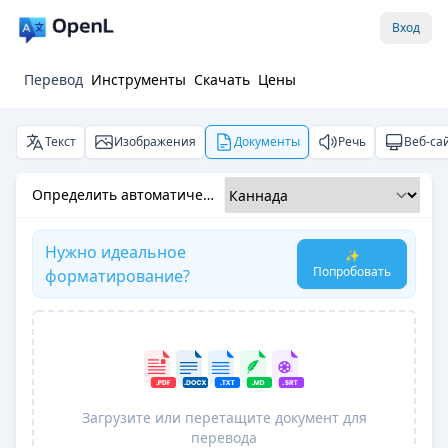
Вход
Перевод
Инструменты
Скачать
Цены
Текст
Изображения
Документы
Речь
Веб-са
Определить автоматически
Нужно идеальное
✨
Попробовать
форматирование?
Загрузите или перетащите документ для
перевода