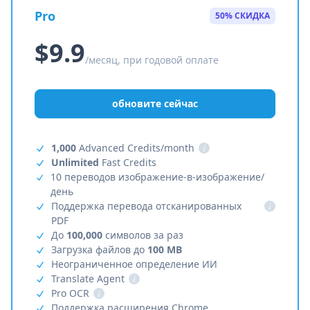
Pro
50% СКИДКА
$9.9
/месяц, при годовой оплате
обновите сейчас
1,000
Advanced Credits/month
i
Unlimited
Fast Credits
10 переводов изображение-в-изображение/
день
Поддержка перевода отсканированных
i
PDF
До
100,000
символов за раз
Загрузка файлов до
100 MB
Неограниченное определение ИИ
Translate Agent
i
Pro OCR
i
Поддержка расширения Chrome