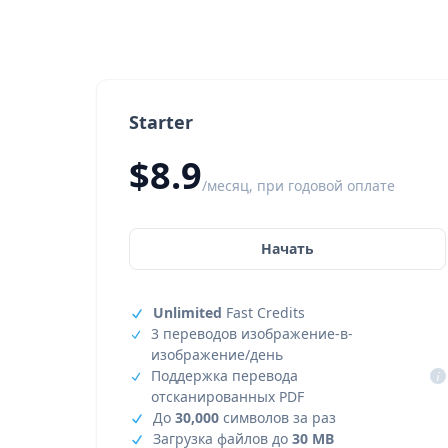
Starter
$8.9
/месяц, при годовой оплате
Начать
Unlimited
Fast Credits
3 переводов изображение-в-
изображение/день
Поддержка перевода
i
отсканированных PDF
До
30,000
символов за раз
Загрузка файлов до
30 MB