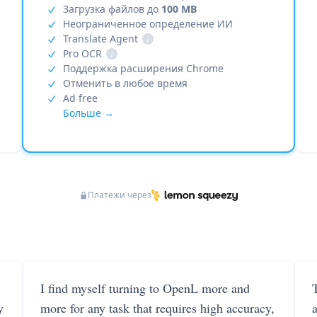
Загрузка файлов до
100 MB
Неограниченное определение ИИ
Translate Agent
i
Pro OCR
i
Поддержка расширения Chrome
Отменить в любое время
Ad free
Больше →
Платежи через
I find myself turning to OpenL more and
T
y
more for any task that requires high accuracy,