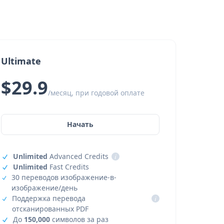
Ultimate
$29.9
/месяц, при годовой оплате
Начать
Unlimited
Advanced Credits
i
Unlimited
Fast Credits
30 переводов изображение-в-
изображение/день
Поддержка перевода
i
отсканированных PDF
До
150,000
символов за раз