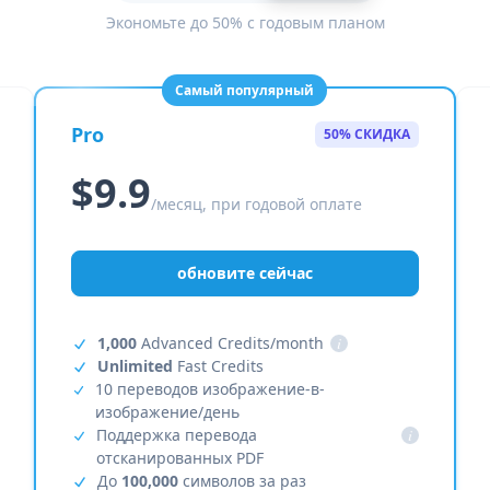
Экономьте до 50% с годовым планом
Самый популярный
Pro
50% СКИДКА
$9.9
/месяц, при годовой оплате
обновите сейчас
1,000
Advanced Credits/month
i
Unlimited
Fast Credits
10 переводов изображение-в-
изображение/день
Поддержка перевода
i
отсканированных PDF
До
100,000
символов за раз