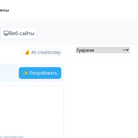
ены
Веб-сайты
💰 40 credits/day
✨ Попробовать
я перевода