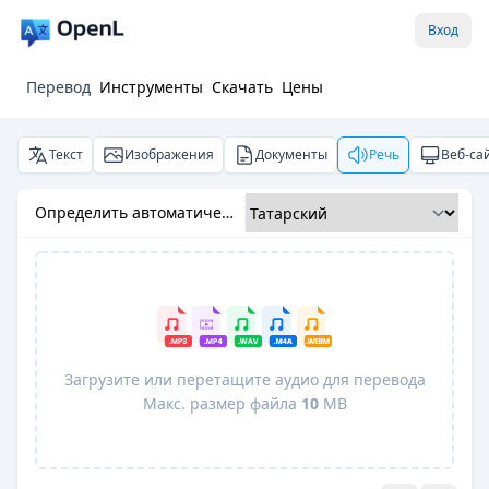
Вход
Перевод
Инструменты
Скачать
Цены
Текст
Изображения
Документы
Речь
Веб-са
Определить автоматически
Загрузите или перетащите аудио для перевода
Макс. размер файла
10
MB
Pro