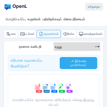
உள்நுழைய
மொழிபெயர்ப்பு
கருவிகள்
பதிவிறக்கவும்
விலை நிர்ணயம்
உரை
படங்கள்
ஆவணங்கள்
பேச்சு
வலைத்தளங்கள்
தானாக கண்டறி
சரியான வடிவமைப்பு
✨ இப்போதே
முயற்சிக்கவும்
வேண்டுமா?
மொழிபெயர்க்க ஆவணத்தை பதிவேற்றவும் அல்லது இழுத்து
விடவும்