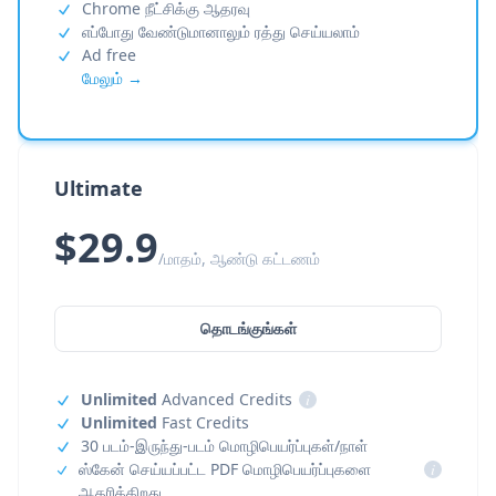
Chrome நீட்சிக்கு ஆதரவு
எப்போது வேண்டுமானாலும் ரத்து செய்யலாம்
Ad free
மேலும் →
Ultimate
$29.9
/மாதம், ஆண்டு கட்டணம்
தொடங்குங்கள்
Unlimited
Advanced Credits
i
Unlimited
Fast Credits
30 படம்-இருந்து-படம் மொழிபெயர்ப்புகள்/நாள்
ஸ்கேன் செய்யப்பட்ட PDF மொழிபெயர்ப்புகளை
i
ஆதரிக்கிறது