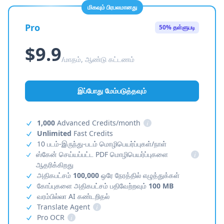
மிகவும் பிரபலமானது
Pro
50% தள்ளுபடி
$9.9
/மாதம், ஆண்டு கட்டணம்
இப்போது மேம்படுத்தவும்
1,000
Advanced Credits/month
i
Unlimited
Fast Credits
10 படம்-இருந்து-படம் மொழிபெயர்ப்புகள்/நாள்
ஸ்கேன் செய்யப்பட்ட PDF மொழிபெயர்ப்புகளை
i
ஆதரிக்கிறது
அதிகபட்சம்
100,000
ஒரே நேரத்தில் எழுத்துக்கள்
கோப்புகளை அதிகபட்சம் பதிவேற்றவும்
100 MB
வரம்பில்லா AI கண்டறிதல்
Translate Agent
i
Pro OCR
i