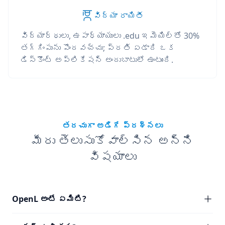
విద్యా రాయితీ
విద్యార్థులు, ఉపాధ్యాయులు .edu ఇమెయిల్‌తో 30%
తగ్గింపును పొందవచ్చు; ప్రతి ఏడాది ఒక
డిస్కౌంట్ అప్లికేషన్ అందుబాటులో ఉంటుంది.
తరచుగా అడిగే ప్రశ్నలు
మీరు తెలుసుకోవాల్సిన అన్ని
విషయాలు
OpenL అంటే ఏమిటి?