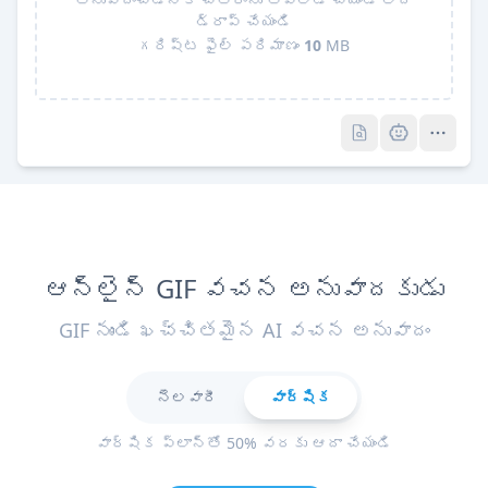
డ్రాప్ చేయండి
గరిష్ట ఫైల్ పరిమాణం
10
MB
Pro
Pro
ఆన్‌లైన్ GIF వచన అనువాదకుడు
GIF నుండి ఖచ్చితమైన AI వచన అనువాదం
నెలవారీ
వార్షిక
వార్షిక ప్లాన్‌తో 50% వరకు ఆదా చేయండి