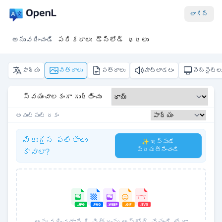
లాగిన్
అనువదించండి
పరికరాలు
డౌన్‌లోడ్
ధరలు
పాఠ్యం
చిత్రాలు
పత్రాలు
మాట్లాడటం
వెబ్‌సైట్ల
స్వయంచాలకంగా గుర్తించు
అవుట్‌పుట్ రకం
మెరుగైన ఫలితాలు
✨ ఇప్పుడే
ప్రయత్నించండి
కావాలా?
అనువదించడానికి చిత్రం‌ను అప్‌లోడ్ చేయండి లేదా