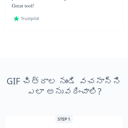
Great tool!
Trustpilot
GIF చిత్రాల నుండి వచనాన్ని
ఎలా అనువదించాలి?
STEP 1