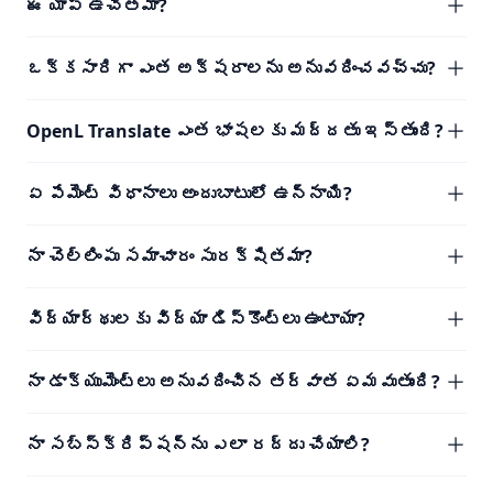
ఈ యాప్ ఉచితమా?
ఒక్కసారిగా ఎంత అక్షరాలను అనువదించవచ్చు?
OpenL Translate ఎంత భాషలకు మద్దతు ఇస్తుంది?
ఏ పేమెంట్ విధానాలు అందుబాటులో ఉన్నాయి?
నా చెల్లింపు సమాచారం సురక్షితమా?
విద్యార్థులకు విద్యా డిస్కౌంట్లు ఉంటాయా?
నా డాక్యుమెంట్లు అనువదించిన తర్వాత ఏమవుతుంది?
నా సబ్‌స్క్రిప్షన్‌ను ఎలా రద్దు చేయాలి?