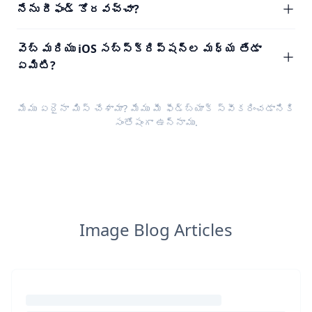
నేను రీఫండ్ కోరవచ్చా?
వెబ్ మరియు iOS సబ్‌స్క్రిప్షన్‌ల మధ్య తేడా
ఏమిటి?
మేము ఏదైనా మిస్ చేశామా? మేము మీ
ఫీడ్‌బ్యాక్
స్వీకరించడానికి
సంతోషంగా ఉన్నాము.
Image Blog Articles