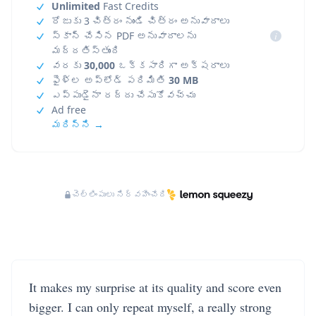
Unlimited
Fast Credits
రోజుకు 3 చిత్రం నుండి చిత్రం అనువాదాలు
స్కాన్ చేసిన PDF అనువాదాలను
i
మద్దతిస్తుంది
వరకు
30,000
ఒక్కసారిగా అక్షరాలు
ఫైళ్ల అప్‌లోడ్ పరిమితి
30 MB
ఎప్పుడైనా రద్దు చేసుకోవచ్చు
Ad free
మరిన్ని →
చెల్లింపులు నిర్వహించేది
It makes my surprise at its quality and score even
bigger. I can only repeat myself, a really strong