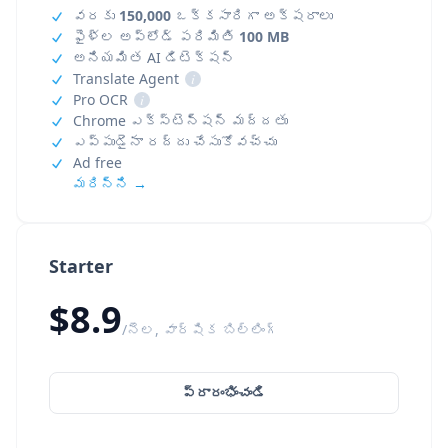
వరకు
150,000
ఒక్కసారిగా అక్షరాలు
ఫైళ్ల అప్‌లోడ్ పరిమితి
100 MB
అనియమిత AI డిటెక్షన్
Translate Agent
i
Pro OCR
i
Chrome ఎక్స్‌టెన్షన్ మద్దతు
ఎప్పుడైనా రద్దు చేసుకోవచ్చు
Ad free
మరిన్ని →
Starter
$8.9
/నెల, వార్షిక బిల్లింగ్
ప్రారంభించండి