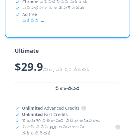
Chrome ఎక్స్‌టెన్షన్ మద్దతు
ఎప్పుడైనా రద్దు చేసుకోవచ్చు
Ad free
మరిన్ని →
Ultimate
$29.9
/నెల, వార్షిక బిల్లింగ్
ప్రారంభించండి
Unlimited
Advanced Credits
i
Unlimited
Fast Credits
రోజుకు 30 చిత్రం నుండి చిత్రం అనువాదాలు
స్కాన్ చేసిన PDF అనువాదాలను
i
మద్దతిస్తుంది