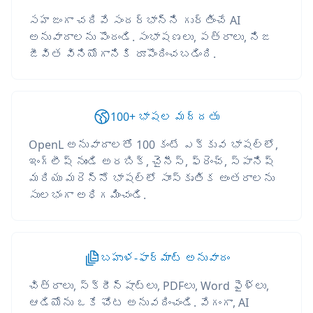
సహజంగా చదివే సందర్భాన్ని గుర్తించే AI
అనువాదాలను పొందండి. సంభాషణలు, పత్రాలు, నిజ
జీవిత వినియోగానికి రూపొందించబడింది.
100+ భాషల మద్దతు
OpenL అనువాదాలతో 100 కంటే ఎక్కువ భాషల్లో,
ఇంగ్లీష్ నుండి అరబిక్, చైనీస్, ఫ్రెంచ్, స్పానిష్
మరియు మరెన్నో భాషల్లో సాంస్కృతిక అంతరాలను
సులభంగా అధిగమించండి.
బహుళ-ఫార్మాట్ అనువాదం
చిత్రాలు, స్క్రీన్‌షాట్‌లు, PDFలు, Word ఫైళ్లు,
ఆడియోను ఒకే చోట అనువదించండి. వేగంగా, AI