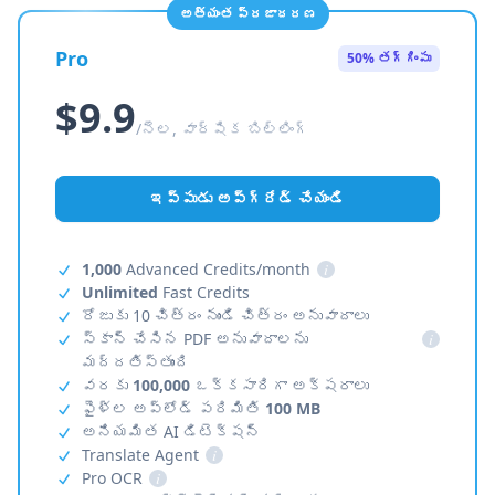
అత్యంత ప్రజాదరణ
Pro
50% తగ్గింపు
$9.9
/నెల, వార్షిక బిల్లింగ్
ఇప్పుడు అప్‌గ్రేడ్ చేయండి
1,000
Advanced Credits/month
i
Unlimited
Fast Credits
రోజుకు 10 చిత్రం నుండి చిత్రం అనువాదాలు
స్కాన్ చేసిన PDF అనువాదాలను
i
మద్దతిస్తుంది
వరకు
100,000
ఒక్కసారిగా అక్షరాలు
ఫైళ్ల అప్‌లోడ్ పరిమితి
100 MB
అనియమిత AI డిటెక్షన్
Translate Agent
i
Pro OCR
i