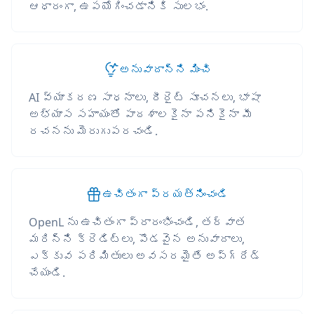
ఆధారంగా, ఉపయోగించడానికి సులభం.
అనువాదాన్ని మించి
AI వ్యాకరణ సాధనాలు, రీరైట్ సూచనలు, భాషా
అభ్యాస సహాయంతో పాఠశాలకైనా పనికైనా మీ
రచనను మెరుగుపరచండి.
ఉచితంగా ప్రయత్నించండి
OpenL ను ఉచితంగా ప్రారంభించండి, తర్వాత
మరిన్ని క్రెడిట్లు, పొడవైన అనువాదాలు,
ఎక్కువ పరిమితులు అవసరమైతే అప్‌గ్రేడ్
చేయండి.