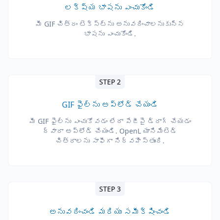
లక్ష్య భాషను ఎంచుకోండి
మీ GIF చిత్రం టెక్స్ట్‌ను అనువదించాలనుకున్న
భాషను ఎంచుకోండి.
STEP 2
GIF ఫైల్‌ను అప్‌లోడ్ చేయండి
మీ GIF ఫైల్‌ను ఎంచుకోవడం లేదా పేజీపై డ్రాగ్ చేయడం
ద్వారా అప్‌లోడ్ చేయండి. OpenL యానిమేటెడ్
చిత్రాలను సాఫీగా నిర్వహిస్తుంది.
STEP 3
అనువదించండి మరియు సమీక్షించండి