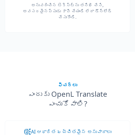
అనువదించిన టెక్స్ట్‌ను తనిఖీ చేసి,
అవసరమైనప్పుడు కాపీ చేయండి లేదా డౌన్‌లోడ్
చేసుకోండి.
ఫీచర్లు
ఎందుకు OpenL Translate
ఎంచుకోవాలి?
AI ఆధారిత ఖచ్చితమైన అనువాదాలు