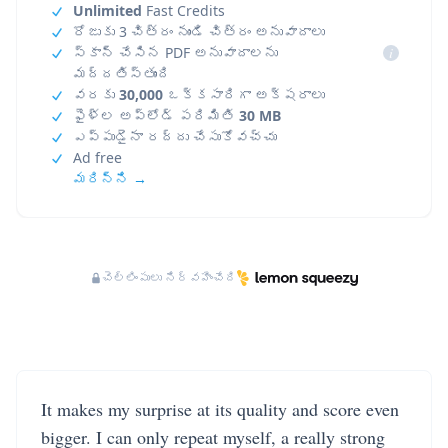
Unlimited
Fast Credits
రోజుకు 3 చిత్రం నుండి చిత్రం అనువాదాలు
స్కాన్ చేసిన PDF అనువాదాలను
i
మద్దతిస్తుంది
వరకు
30,000
ఒక్కసారిగా అక్షరాలు
ఫైళ్ల అప్‌లోడ్ పరిమితి
30 MB
ఎప్పుడైనా రద్దు చేసుకోవచ్చు
Ad free
మరిన్ని →
చెల్లింపులు నిర్వహించేది
It makes my surprise at its quality and score even
bigger. I can only repeat myself, a really strong