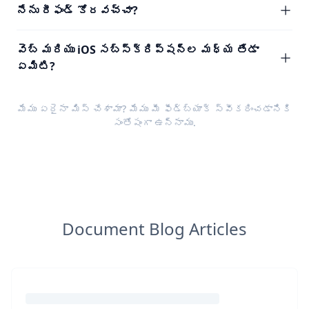
నేను రీఫండ్ కోరవచ్చా?
వెబ్ మరియు iOS సబ్‌స్క్రిప్షన్‌ల మధ్య తేడా
ఏమిటి?
మేము ఏదైనా మిస్ చేశామా? మేము మీ
ఫీడ్‌బ్యాక్
స్వీకరించడానికి
సంతోషంగా ఉన్నాము.
Document Blog Articles