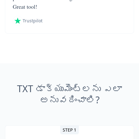
Great tool!
Trustpilot
TXT డాక్యుమెంట్లను ఎలా
అనువదించాలి?
STEP 1