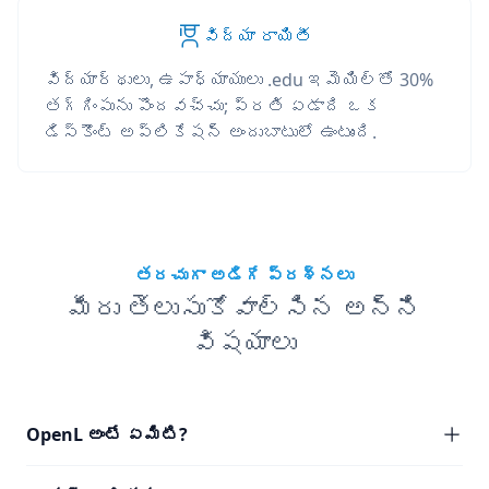
విద్యా రాయితీ
విద్యార్థులు, ఉపాధ్యాయులు .edu ఇమెయిల్‌తో 30%
తగ్గింపును పొందవచ్చు; ప్రతి ఏడాది ఒక
డిస్కౌంట్ అప్లికేషన్ అందుబాటులో ఉంటుంది.
తరచుగా అడిగే ప్రశ్నలు
మీరు తెలుసుకోవాల్సిన అన్ని
విషయాలు
OpenL అంటే ఏమిటి?