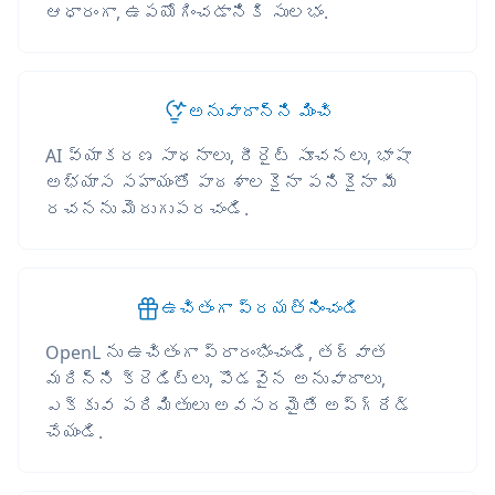
ఆధారంగా, ఉపయోగించడానికి సులభం.
అనువాదాన్ని మించి
AI వ్యాకరణ సాధనాలు, రీరైట్ సూచనలు, భాషా
అభ్యాస సహాయంతో పాఠశాలకైనా పనికైనా మీ
రచనను మెరుగుపరచండి.
ఉచితంగా ప్రయత్నించండి
OpenL ను ఉచితంగా ప్రారంభించండి, తర్వాత
మరిన్ని క్రెడిట్లు, పొడవైన అనువాదాలు,
ఎక్కువ పరిమితులు అవసరమైతే అప్‌గ్రేడ్
చేయండి.