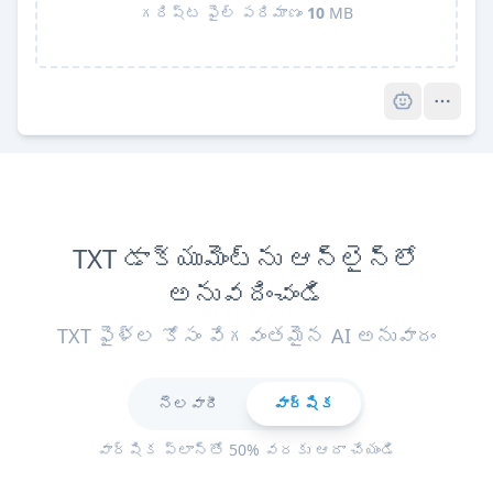
గరిష్ట ఫైల్ పరిమాణం
10
MB
Pro
TXT డాక్యుమెంట్‌ను ఆన్‌లైన్‌లో
అనువదించండి
TXT ఫైళ్ల కోసం వేగవంతమైన AI అనువాదం
నెలవారీ
వార్షిక
వార్షిక ప్లాన్‌తో 50% వరకు ఆదా చేయండి