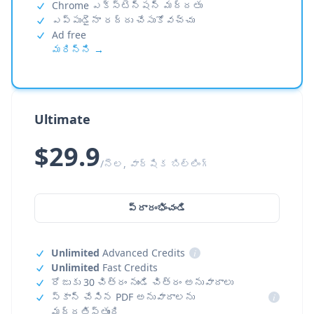
Chrome ఎక్స్‌టెన్షన్ మద్దతు
ఎప్పుడైనా రద్దు చేసుకోవచ్చు
Ad free
మరిన్ని →
Ultimate
$29.9
/నెల, వార్షిక బిల్లింగ్
ప్రారంభించండి
Unlimited
Advanced Credits
i
Unlimited
Fast Credits
రోజుకు 30 చిత్రం నుండి చిత్రం అనువాదాలు
స్కాన్ చేసిన PDF అనువాదాలను
i
మద్దతిస్తుంది