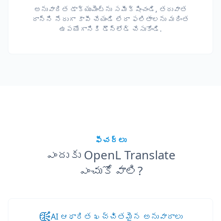
అనువాదిత డాక్యుమెంట్‌ను సమీక్షించండి, తరువాత
దాన్ని నేరుగా కాపీ చేయండి లేదా ఫలితాలను మరింత
ఉపయోగానికి డౌన్‌లోడ్ చేసుకోండి.
ఫీచర్లు
ఎందుకు OpenL Translate
ఎంచుకోవాలి?
AI ఆధారిత ఖచ్చితమైన అనువాదాలు