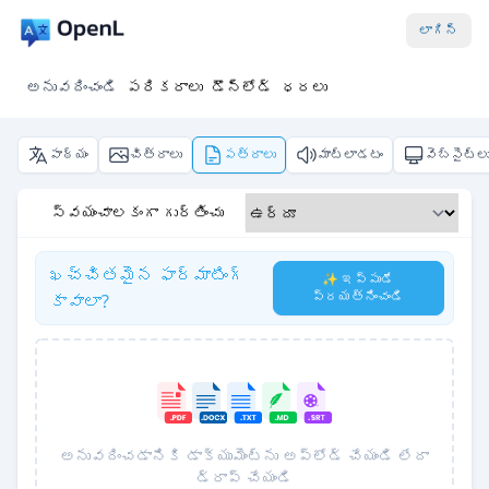
లాగిన్
అనువదించండి
పరికరాలు
డౌన్‌లోడ్
ధరలు
పాఠ్యం
చిత్రాలు
పత్రాలు
మాట్లాడటం
వెబ్‌సైట్ల
స్వయంచాలకంగా గుర్తించు
ఖచ్చితమైన ఫార్మాటింగ్
✨ ఇప్పుడే
ప్రయత్నించండి
కావాలా?
అనువదించడానికి డాక్యుమెంట్‌ను అప్‌లోడ్ చేయండి లేదా
డ్రాప్ చేయండి