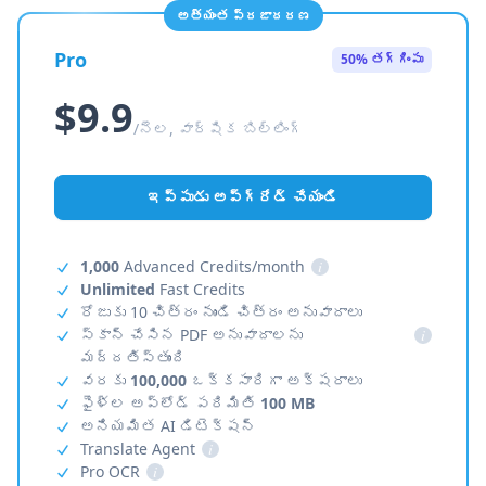
అత్యంత ప్రజాదరణ
Pro
50% తగ్గింపు
$9.9
/నెల, వార్షిక బిల్లింగ్
ఇప్పుడు అప్‌గ్రేడ్ చేయండి
1,000
Advanced Credits/month
i
Unlimited
Fast Credits
రోజుకు 10 చిత్రం నుండి చిత్రం అనువాదాలు
స్కాన్ చేసిన PDF అనువాదాలను
i
మద్దతిస్తుంది
వరకు
100,000
ఒక్కసారిగా అక్షరాలు
ఫైళ్ల అప్‌లోడ్ పరిమితి
100 MB
అనియమిత AI డిటెక్షన్
Translate Agent
i
Pro OCR
i