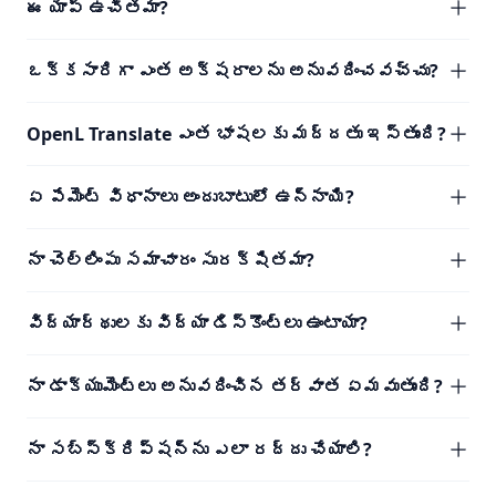
ఈ యాప్ ఉచితమా?
ఒక్కసారిగా ఎంత అక్షరాలను అనువదించవచ్చు?
OpenL Translate ఎంత భాషలకు మద్దతు ఇస్తుంది?
ఏ పేమెంట్ విధానాలు అందుబాటులో ఉన్నాయి?
నా చెల్లింపు సమాచారం సురక్షితమా?
విద్యార్థులకు విద్యా డిస్కౌంట్లు ఉంటాయా?
నా డాక్యుమెంట్లు అనువదించిన తర్వాత ఏమవుతుంది?
నా సబ్‌స్క్రిప్షన్‌ను ఎలా రద్దు చేయాలి?