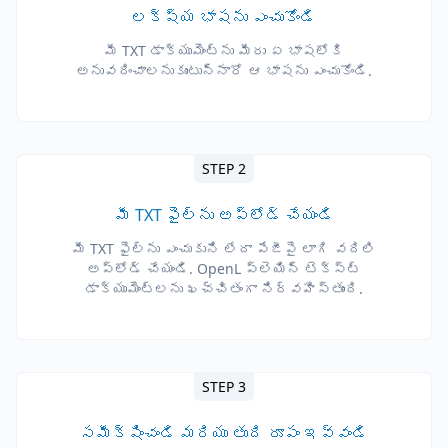
లక్ష్య భాషను ఎంచుకోండి
మీ TXT డాక్యుమెంట్‌ను మీరు ఏ భాషలోకి
అనువదించాలనుకుంటున్నారో ఆ భాషను ఎంచుకోండి.
STEP 2
మీ TXT ఫైల్‌ను అప్‌లోడ్ చేయండి
మీ TXT ఫైల్‌ను ఎంచుకుని లేదా పేజీపై లాగి వదిలి
అప్‌లోడ్ చేయండి. OpenL ప్లెయిన్ టెక్స్ట్
డాక్యుమెంట్లను ఖచ్చితంగా నిర్వహిస్తుంది.
STEP 3
సమీక్షించండి మరియు తుది రూపం ఇవ్వండి