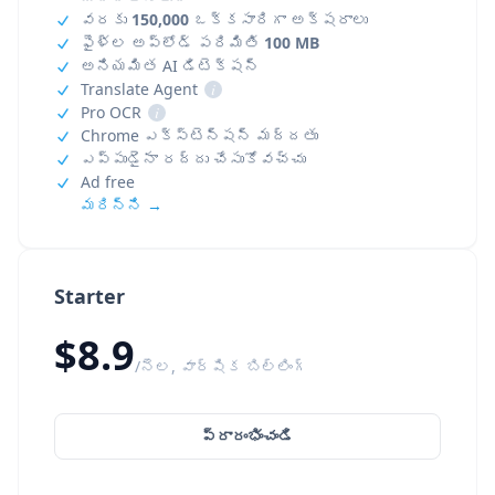
వరకు
150,000
ఒక్కసారిగా అక్షరాలు
ఫైళ్ల అప్‌లోడ్ పరిమితి
100 MB
అనియమిత AI డిటెక్షన్
Translate Agent
i
Pro OCR
i
Chrome ఎక్స్‌టెన్షన్ మద్దతు
ఎప్పుడైనా రద్దు చేసుకోవచ్చు
Ad free
మరిన్ని →
Starter
$8.9
/నెల, వార్షిక బిల్లింగ్
ప్రారంభించండి