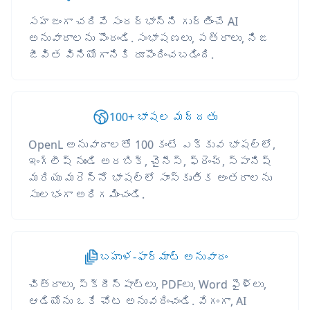
సహజంగా చదివే సందర్భాన్ని గుర్తించే AI
అనువాదాలను పొందండి. సంభాషణలు, పత్రాలు, నిజ
జీవిత వినియోగానికి రూపొందించబడింది.
100+ భాషల మద్దతు
OpenL అనువాదాలతో 100 కంటే ఎక్కువ భాషల్లో,
ఇంగ్లీష్ నుండి అరబిక్, చైనీస్, ఫ్రెంచ్, స్పానిష్
మరియు మరెన్నో భాషల్లో సాంస్కృతిక అంతరాలను
సులభంగా అధిగమించండి.
బహుళ-ఫార్మాట్ అనువాదం
చిత్రాలు, స్క్రీన్‌షాట్‌లు, PDFలు, Word ఫైళ్లు,
ఆడియోను ఒకే చోట అనువదించండి. వేగంగా, AI