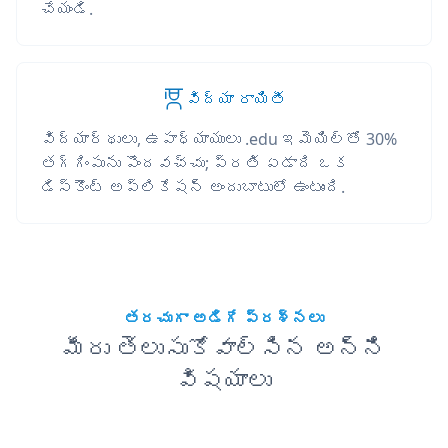
చేయండి.
విద్యా రాయితీ
విద్యార్థులు, ఉపాధ్యాయులు .edu ఇమెయిల్‌తో 30%
తగ్గింపును పొందవచ్చు; ప్రతి ఏడాది ఒక
డిస్కౌంట్ అప్లికేషన్ అందుబాటులో ఉంటుంది.
తరచుగా అడిగే ప్రశ్నలు
మీరు తెలుసుకోవాల్సిన అన్ని
విషయాలు