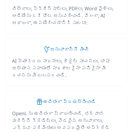
చిత్రాలు, స్క్రీన్‌షాట్‌లు, PDFలు, Word ఫైళ్లు,
ఆడియోను ఒకే చోట అనువదించండి. వేగంగా, AI
ఆధారంగా, ఉపయోగించడానికి సులభం.
అనువాదాన్ని మించి
AI వ్యాకరణ సాధనాలు, రీరైట్ సూచనలు, భాషా
అభ్యాస సహాయంతో పాఠశాలకైనా పనికైనా మీ
రచనను మెరుగుపరచండి.
ఉచితంగా ప్రయత్నించండి
OpenL ను ఉచితంగా ప్రారంభించండి, తర్వాత
మరిన్ని క్రెడిట్లు, పొడవైన అనువాదాలు,
ఎక్కువ పరిమితులు అవసరమైతే అప్‌గ్రేడ్