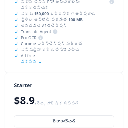
స్కాన్ చేసిన PDF అనువాదాలను
i
మద్దతిస్తుంది
వరకు
150,000
ఒక్కసారిగా అక్షరాలు
ఫైళ్ల అప్‌లోడ్ పరిమితి
100 MB
అనియమిత AI డిటెక్షన్
Translate Agent
i
Pro OCR
i
Chrome ఎక్స్‌టెన్షన్ మద్దతు
ఎప్పుడైనా రద్దు చేసుకోవచ్చు
Ad free
మరిన్ని →
Starter
$8.9
/నెల, వార్షిక బిల్లింగ్
ప్రారంభించండి