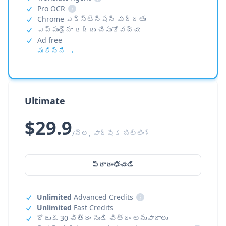
Pro OCR
i
Chrome ఎక్స్‌టెన్షన్ మద్దతు
ఎప్పుడైనా రద్దు చేసుకోవచ్చు
Ad free
మరిన్ని →
Ultimate
$29.9
/నెల, వార్షిక బిల్లింగ్
ప్రారంభించండి
Unlimited
Advanced Credits
i
Unlimited
Fast Credits
రోజుకు 30 చిత్రం నుండి చిత్రం అనువాదాలు