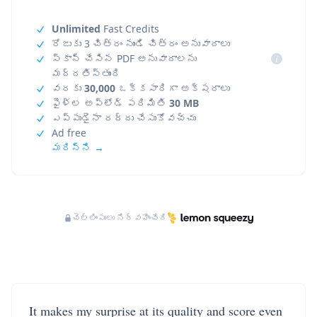
Unlimited
Fast Credits
రోజుకు 3 చిత్రం నుండి చిత్రం అనువాదాలు
స్కాన్ చేసిన PDF అనువాదాలను
i
మద్దతిస్తుంది
వరకు
30,000
ఒక్కసారిగా అక్షరాలు
ఫైళ్ల అప్‌లోడ్ పరిమితి
30 MB
ఎప్పుడైనా రద్దు చేసుకోవచ్చు
Ad free
మరిన్ని →
చెల్లింపులు నిర్వహించేది
It makes my surprise at its quality and score even