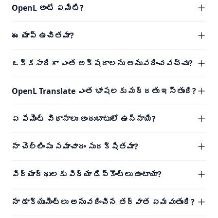
OpenL అంటే ఏమిటి?
ఈ యాప్ ఉచితమా?
ఒక్కసారిగా ఎంత అక్షరాలను అనువదించవచ్చు?
OpenL Translate ఎంత భాషలకు మద్దతు ఇస్తుంది?
ఏ పేమెంట్ విధానాలు అందుబాటులో ఉన్నాయి?
నా చెల్లింపు సమాచారం సురక్షితమా?
విద్యార్థులకు విద్యా డిస్కౌంట్లు ఉంటాయా?
నా డాక్యుమెంట్లు అనువదించిన తర్వాత ఏమవుతుంది?