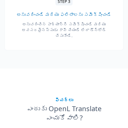
STEP 3
అనువదించండి మరియు ఫలితాలను సమీక్షించండి
అనువదించిన పాఠ్యాన్ని సమీక్షించండి మరియు
అవసరమైనప్పుడు కాపీ చేయండి లేదా డౌన్‌లోడ్
చేసుకోండి.
ఫీచర్లు
ఎందుకు OpenL Translate
ఎంచుకోవాలి?