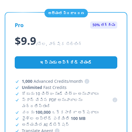
అత్యంత ప్రజాదరణ
Pro
50% తగ్గింపు
$9.9
/నెల, వార్షిక బిల్లింగ్
ఇప్పుడు అప్‌గ్రేడ్ చేయండి
1,000
Advanced Credits/month
i
Unlimited
Fast Credits
రోజుకు 10 చిత్రం నుండి చిత్రం అనువాదాలు
స్కాన్ చేసిన PDF అనువాదాలను
i
మద్దతిస్తుంది
వరకు
100,000
ఒక్కసారిగా అక్షరాలు
ఫైళ్ల అప్‌లోడ్ పరిమితి
100 MB
అనియమిత AI డిటెక్షన్
Translate Agent
i