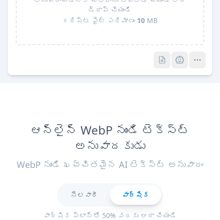
డ్రాప్ చేయండి
గరిష్ట ఫైల్ పరిమాణం
10
MB
Pro
Pro
ఆన్‌లైన్ WebP నుండి టెక్స్ట్
అనువాదకుడు
WebP నుండి ఖచ్చితమైన AI టెక్స్ట్ అనువాదం
నెలవారీ
వార్షిక
వార్షిక ప్లాన్‌తో 50% వరకు ఆదా చేయండి