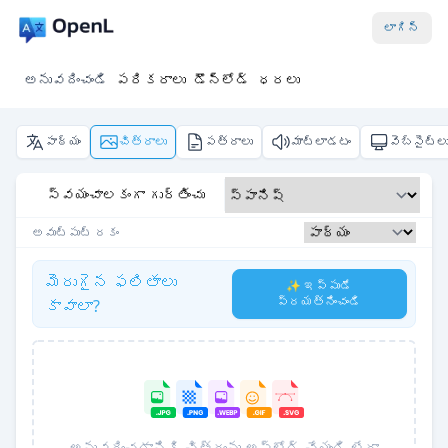
లాగిన్
అనువదించండి
పరికరాలు
డౌన్‌లోడ్
ధరలు
పాఠ్యం
చిత్రాలు
పత్రాలు
మాట్లాడటం
వెబ్‌సైట్ల
స్వయంచాలకంగా గుర్తించు
అవుట్‌పుట్ రకం
మెరుగైన ఫలితాలు
✨ ఇప్పుడే
ప్రయత్నించండి
కావాలా?
అనువదించడానికి చిత్రం‌ను అప్‌లోడ్ చేయండి లేదా