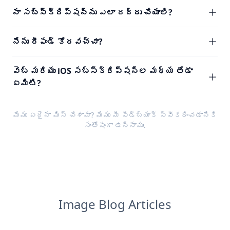
నా సబ్‌స్క్రిప్షన్‌ను ఎలా రద్దు చేయాలి?
నేను రీఫండ్ కోరవచ్చా?
వెబ్ మరియు iOS సబ్‌స్క్రిప్షన్‌ల మధ్య తేడా
ఏమిటి?
మేము ఏదైనా మిస్ చేశామా? మేము మీ
ఫీడ్‌బ్యాక్
స్వీకరించడానికి
సంతోషంగా ఉన్నాము.
Image Blog Articles