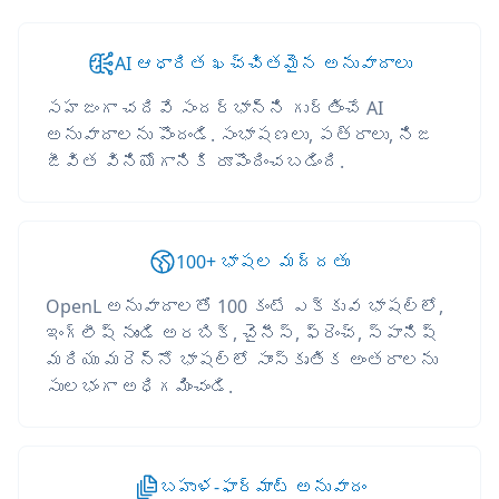
AI ఆధారిత ఖచ్చితమైన అనువాదాలు
సహజంగా చదివే సందర్భాన్ని గుర్తించే AI
అనువాదాలను పొందండి. సంభాషణలు, పత్రాలు, నిజ
జీవిత వినియోగానికి రూపొందించబడింది.
100+ భాషల మద్దతు
OpenL అనువాదాలతో 100 కంటే ఎక్కువ భాషల్లో,
ఇంగ్లీష్ నుండి అరబిక్, చైనీస్, ఫ్రెంచ్, స్పానిష్
మరియు మరెన్నో భాషల్లో సాంస్కృతిక అంతరాలను
సులభంగా అధిగమించండి.
బహుళ-ఫార్మాట్ అనువాదం