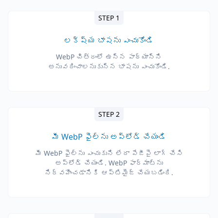
STEP 1
లక్ష్య భాషను ఎంచుకోండి
WebP చిత్రంలో ఉన్న పాఠ్యాన్ని
అనువదించాలనుకున్న భాషను ఎంచుకోండి.
STEP 2
మీ WebP ఫైల్‌ను అప్‌లోడ్ చేయండి
మీ WebP ఫైల్‌ను ఎంచుకుని లేదా పేజీపై లాగ్ చేసి
అప్‌లోడ్ చేయండి. WebP ఫార్మాట్‌ను
నిర్వహించడానికి ఆప్టిమైజ్ చేయబడింది.