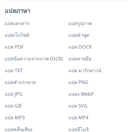
แปลภาษา
แปลเอกสาร
แปลรูปภาพ
แปลเว็บไซต์
แปลคำพูด
แปล PDF
แปล DOCX
แปลข้อความจากภาพ (OCR)
แปลลายมือ
แปล TXT
แปล มาร์กดาวน์
แปลคำบรรยาย
แปล PNG
แปล JPG
แปลง WebP
แปล GIF
แปล SVG
แปล MP3
แปล MP4
แปลคลื่นเสียง
แปลอีโมจิ