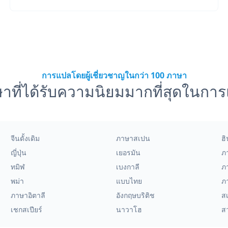
การแปลโดยผู้เชี่ยวชาญในกว่า 100 ภาษา
าที่ได้รับความนิยมมากที่สุดในกา
จีนดั้งเดิม
ภาษาสเปน
ฮิ
ญี่ปุ่น
เยอรมัน
ภ
ทมิฬ
เบงกาลี
ภ
พม่า
แบบไทย
ภ
ภาษาอิตาลี
อังกฤษบริติช
สเ
เชกสเปียร์
นาวาโฮ
สว