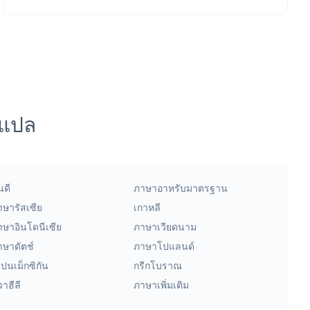
รแปล
นดี
ภาษาอาหรับมาตรฐาน
าษารัสเซีย
เกาหลี
าษาอินโดนีเซีย
ภาษาเวียดนาม
าษาดัตช์
ภาษาโปแลนด์
ปนเม็กซิกัน
กรีกโบราณ
าฮีลี
ภาษาเพิ่มเติม