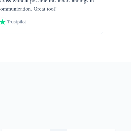
across without possible misunderstandings in
communication. Great tool!
Trustpilot