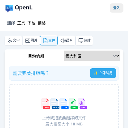
登入
翻譯
工具
下載
價格
文字
圖片
文件
語音
網站
自動偵測
需要完美排版嗎？
✨ 立即試用
上傳或拖放要翻譯的文件
最大檔案大小
10
MB