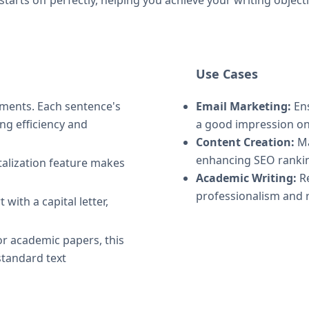
tarts off perfectly, helping you achieve your writing object
Use Cases
ments. Each sentence's
Email Marketing:
Ens
ing efficiency and
a good impression on 
Content Creation:
Ma
enhancing SEO rankin
alization feature makes
Academic Writing:
Re
professionalism and r
 with a capital letter,
or academic papers, this
standard text