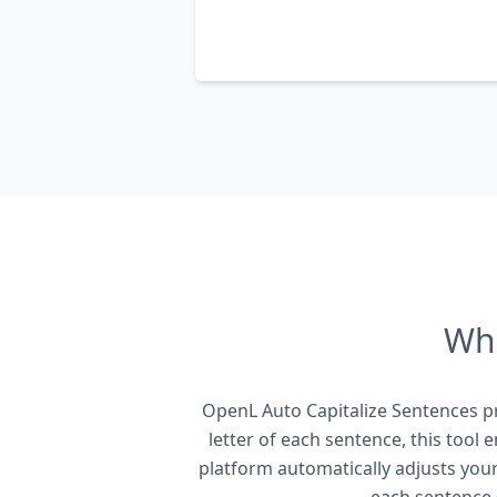
Wha
OpenL Auto Capitalize Sentences pro
letter of each sentence, this tool e
platform automatically adjusts you