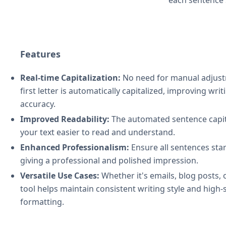
each sentence s
Features
Real-time Capitalization:
No need for manual adjust
first letter is automatically capitalized, improving writ
accuracy.
Improved Readability:
The automated sentence capit
your text easier to read and understand.
Enhanced Professionalism:
Ensure all sentences start
giving a professional and polished impression.
Versatile Use Cases:
Whether it's emails, blog posts, 
tool helps maintain consistent writing style and high-
formatting.