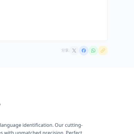
分享:
?
language identification. Our cutting-
es with unmatched precision. Perfect