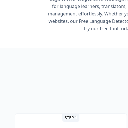
for language learners, translators,
management effortlessly. Whether you
websites, our Free Language Detector
try our free tool to
STEP 1