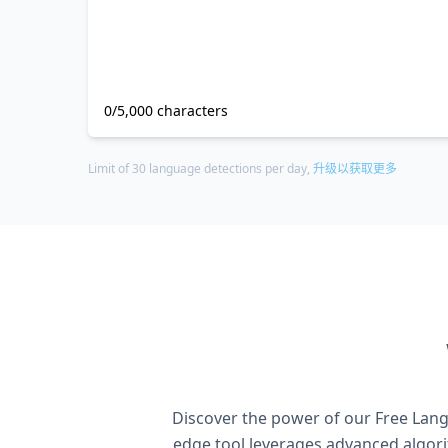
0/5,000 characters
Limit of 30 language detections per day,
升级以获取更多
Discover the power of our Free Langu
edge tool leverages advanced algori