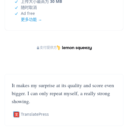
上传大小最高为
30 MB
随时取消
Ad free
更多功能 →
支付提供方
It makes my surprise at its quality and score even
bigger. I can only repeat myself, a really strong
showing.
TranslatePress