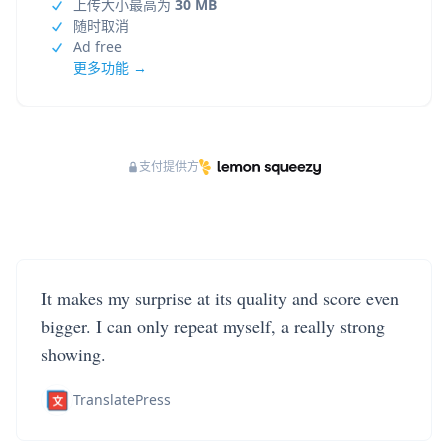
上传大小最高为
30 MB
随时取消
Ad free
更多功能 →
支付提供方
It makes my surprise at its quality and score even
bigger. I can only repeat myself, a really strong
showing.
TranslatePress