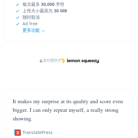
每次最多
30,000
字符
上传大小最高为
30 MB
随时取消
Ad free
更多功能 →
支付提供方
It makes my surprise at its quality and score even
bigger. I can only repeat myself, a really strong
showing.
TranslatePress